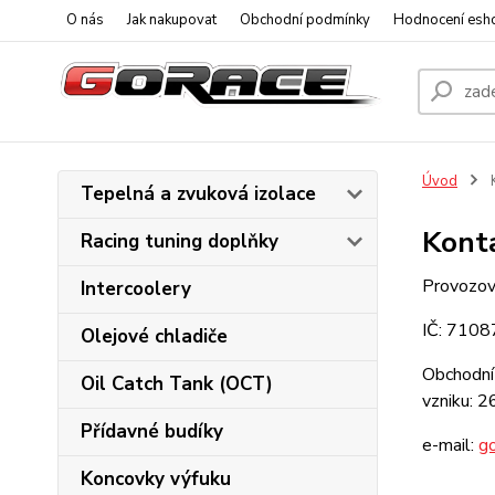
O nás
Jak nakupovat
Obchodní podmínky
Hodnocení esh
Úvod
K
Tepelná a zvuková izolace
Kont
Racing tuning doplňky
Provozov
Intercoolery
IČ: 7108
Olejové chladiče
Obchodní 
Oil Catch Tank (OCT)
vzniku: 2
Přídavné budíky
e-mail:
g
Koncovky výfuku