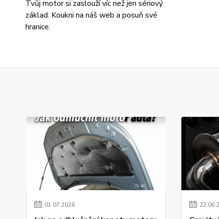
Tvůj motor si zaslouží víc než jen sériový
základ. Koukni na náš web a posuň své
hranice.
01
.
07
.
2026
22
.
06
.