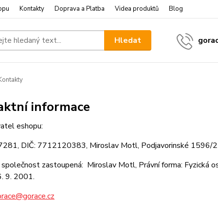
opu
Kontakty
Doprava a Platba
Videa produktů
Blog
Hledat
gora
ontakty
aktní informace
atel eshopu:
7281, DIČ: 7712120383, Miroslav Motl, Podjavorinské 1596/2
společnost zastoupená: Miroslav Motl, Právní forma: Fyzická o
6. 9. 2001.
orace@gorace.cz