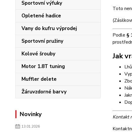
Sportovní výfuky
Toto není
Opletené hadice
(Zásilkov
Vany do kufru výprodej
Podle
§ 
Sportovní pružiny
prostřed
Kolové šrouby
Jak v
Motor 1.8T tuning
Lhů
Vyp
Muffler delete
Zbo
Nák
Žáruvzdorné barvy
Jak
Dop
Novinky
Kontakt 
13.01.2026
Kontaktní