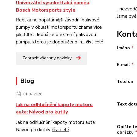
Univerzální vysokotlaká pumpa
...nezved
Bosch Motorsports style
Jsme ověř
Replika nejpopulárnější závodní palivové
pumpy v oblasti motorsportu známa více
Kont
jak 30let. Jedná se o externí palivovou
pumpu, kterou je doporučeno in...
číst celé
Jméno
*
Zobrazit všechny novinky
E-mail
*
Blog
Telefon
01.07.2026
Jak na odhlučnění kapoty motoru
Text dot
auta: Návod pro kutily
Jak na odhlučnění kapoty motoru auta:
Opište te
Návod pro kutily
číst celé
obrázku