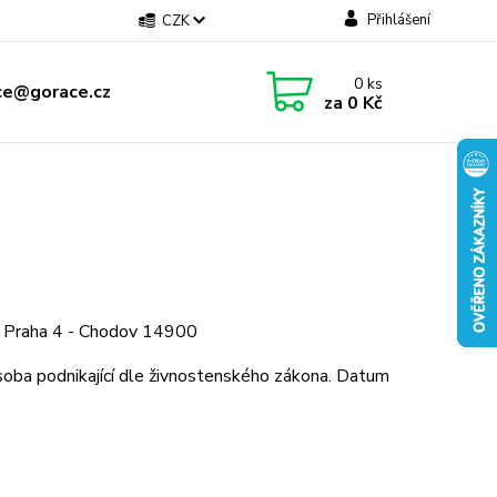
Přihlášení
CZK
0
ks
ce@gorace.cz
za
0 Kč
 Praha 4 - Chodov 14900
soba podnikající dle živnostenského zákona. Datum