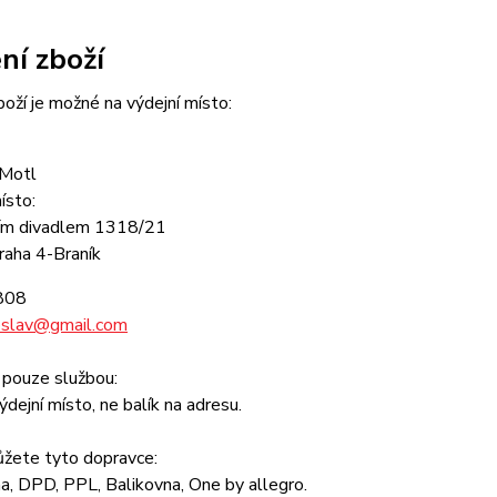
ní zboží
boží je možné na výdejní místo:
 Motl
ísto:
ím divadlem 1318/21
aha 4-Braník
808
oslav@gmail.com
 pouze službou:
výdejní místo, ne balík na adresu.
ůžete tyto dopravce:
a, DPD, PPL, Balikovna, One by allegro.