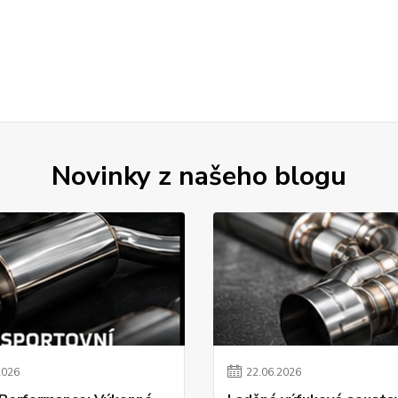
Novinky z našeho blogu
2026
22
.
06
.
2026