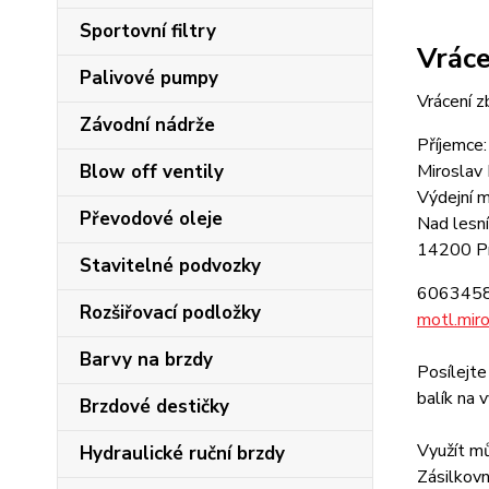
Sportovní filtry
Vráce
Palivové pumpy
Vrácení z
Závodní nádrže
Příjemce:
Blow off ventily
Miroslav
Výdejní m
Převodové oleje
Nad lesn
14200 Pr
Stavitelné podvozky
606345
Rozšiřovací podložky
motl.mir
Barvy na brzdy
Posílejte
balík na 
Brzdové destičky
Využít m
Hydraulické ruční brzdy
Zásilkovn