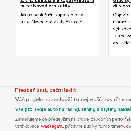
Jak na odhlučnění kapoty motoru
Gravity
auta: Návod pro kutily
díly pro
Jak na odhlučnění kapoty motoru
Objevte 
auta: Návod pro kutily
číst celé
Gorace.c
výfukové
tuning za
číst celé
Přestaň snít, začni ladit!
Váš projekt si zaslouží to nejlepší, posuňte 
Vše pro Tvoje auto na racing, tuning a styling najde
Zaměřujeme se především na prodej závodních performance
vstřikovače,
wastegaty
, přídavné budíky, turbo timery,
ol