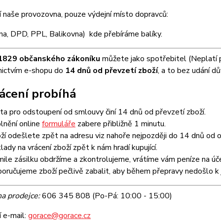
 naše provozovna, pouze výdejní místo dopravců:
na, DPD, PPL, Balikovna) kde přebíráme balíky.
1829 občanského zákoníku
můžete jako spotřebitel (Neplatí 
nictvím e-shopu do
14 dnů od převzetí zboží
, a to bez udání d
rácení probíhá
ta pro odstoupení od smlouvy činí 14 dnů od převzetí zboží.
lnění online
formuláře
zabere přibližně 1 minutu.
ží odešlete zpět na adresu viz nahoře nejpozději do 14 dnů od o
lady na vrácení zboží zpět k nám hradí kupující.
mile zásilku obdržíme a zkontrolujeme, vrátíme vám peníze na úče
oručujeme zboží pečlivě zabalit, aby během přepravy nedošlo k 
na prodejce:
606 345 808 (Po-Pá: 10:00 - 15:00)
 e-mail:
gorace@gorace.cz