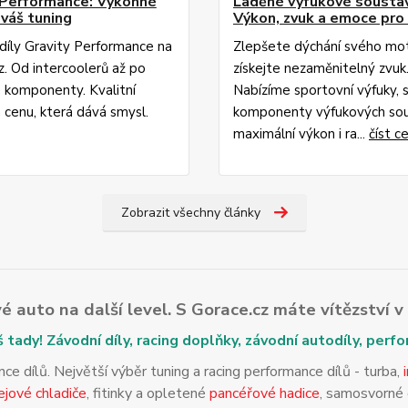
 Performance: Výkonné
Laděné výfukové sousta
 váš tuning
Výkon, zvuk a emoce pro 
díly Gravity Performance na
Zlepšete dýchání svého mo
z. Od intercoolerů až po
získejte nezaměnitelný zvuk
 komponenty. Kvalitní
Nabízíme sportovní výfuky, 
 cenu, která dává smysl.
komponenty výfukových sou
maximální výkon i ra...
číst c
Zobrazit všechny články
své auto na další level. S Gorace.cz máte vítězství 
š tady! Závodní díly, racing doplňky, závodní autodíly, perf
 dílů. Největší výběr tuning a racing performance dílů - turba,
ejové chladiče
, fitinky a opletené
pancéřové hadice
, samosvorné d