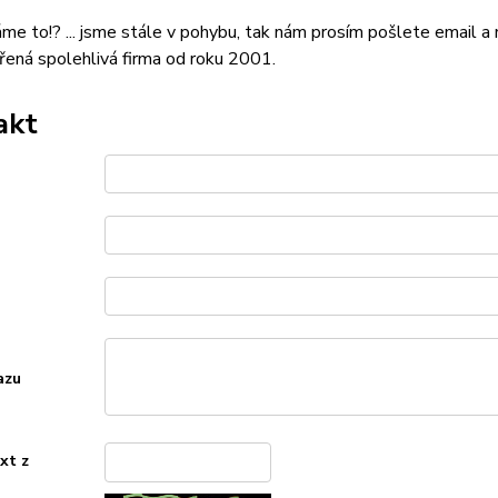
áme to!? ... jsme stále v pohybu, tak nám prosím pošlete email 
ená spolehlivá firma od roku 2001.
akt
azu
xt z
*