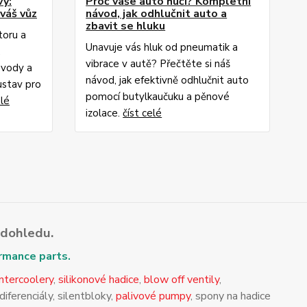
vy:
Proč vaše auto hučí? Kompletní
váš vůz
návod, jak odhlučnit auto a
zbavit se hluku
toru a
Unavuje vás hluk od pneumatik a
.
vibrace v autě? Přečtěte si náš
svody a
návod, jak efektivně odhlučnit auto
stav pro
pomocí butylkaučuku a pěnové
elé
izolace.
číst celé
v dohledu.
ormance parts.
intercoolery
,
silikonové hadice
,
blow off ventily
,
iferenciály, silentbloky,
palivové pumpy
, spony na hadice