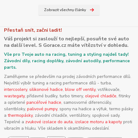
Zobrazit všechny články
Přestaň snít, začni ladit!
Váš projekt si zaslouží to nejlepší, posuňte své auto
na další level. S Gorace.cz máte vítězství v dohledu.
Vše pro Tvoje auto na racing, tuning a styling najdeš tady!
Závodní díly, racing doplňky, závodní autodíly, performance
parts.
Zaměřujeme se především na prodej závodních performance dílů.
Největší výběr tuning a racing performance dílů - turba,
intercoolery
,
silikonové hadice
,
blow off ventily
, vstřikovače,
wastegaty
, přídavné budíky, turbo timery,
olejové chladiče
, fitinky
a opletené
pancéřové hadice
, samosvorné diferenciály,
silentbloky,
palivové pumpy
, spony na hadice a výfuk, termo pásky
a
thermopásky
, závodní chladiče, ventilátory, spojkové sady.
Tepelné a
zvukové izolace do auta
,
izolace motoru a kapoty
proti
vibracím a hluku. Vše skladem k okamžitému odeslání.