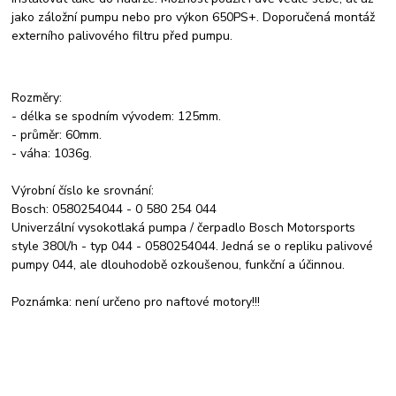
jako záložní pumpu nebo pro výkon 650PS+. Doporučená montáž
externího palivového filtru před pumpu.
Rozměry:
- délka se spodním vývodem: 125mm.
- průměr: 60mm.
- váha: 1036g.
Výrobní číslo ke srovnání:
Bosch: 0580254044 - 0 580 254 044
Univerzální vysokotlaká pumpa / čerpadlo Bosch Motorsports
style 380l/h - typ 044 - 0580254044. Jedná se o repliku palivové
pumpy 044, ale dlouhodobě ozkoušenou, funkční a účinnou.
Poznámka: není určeno pro naftové motory!!!