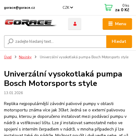
0
ks
CZK
gorace@gorace.cz
za
0 Kč
Menu
Hledat
Úvod
Novinky
Univerzální vysokotlaká pumpa Bosch Motorsports style
Univerzální vysokotlaká pumpa
Bosch Motorsports style
13.01.2026
Replika nejpopulárnější závodní palivové pumpy v oblasti
motorsportu známa více jak 30let. Jedná se o externí palivovou
pumpu, kterou je doporučeno instalovat mezi podávací pumpu v
nádrži a vstřikovací lištu. Lze jí instalovat samostatně nebo ve
spojení s interním čerpadlem v nádrži, v mnoha případech jí lze
instalovat také do nádrže. Možnost použít i dvě vedle sebe, ať už