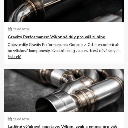
22
.
06
.
2026
Gravity Performance: Výkonné díly pro váš tuning
Objevte díly Gravity Performance na Gorace.cz. Od intercoolerů až
po výfukové komponenty. Kvalitní tuning za cenu, která dává smysl.
číst celé
22
.
06
.
2026
Laděné výfukové soustavy: Výkon, zvuk a emoce pro váš