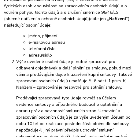
fyzických osob v souvislosti se zpracováním osobních údajů a o
volném pohybu těchto údajů a o zrušení směrnice 95/46/ES
(obecné nařízení o ochraně osobních údajů)(dále jen
„Nařízení“
),
následující osobní údaje:
jméno, příjmení
e-mailovou adresu
telefonní číslo
adresu/sídlo
Výše uvedené osobní údaje je nutné zpracovat pro
odbavení objednávek a další plnění ze smlouvy, pokud mezi
vámi a prodávajícím dojde k uzavření kupní smlouvy. Takové
zpracování osobních údajů umožňuje čl. 6 odst. 1 písm. b)
Nařízení – zpracování je nezbytné pro splnění smlouvy.
Prodávající zpracovává tyto údaje rovněž za účelem
evidence smlouvy a případného budoucího uplatnění a
obranu práv a povinností smluvních stran. Uchování a
zpracování osobních údajů je za výše uvedeným účelem po
dobu 10 let od realizace poslední části plnění dle smlouvy,
nepožaduje-li jiný právní předpis uchování smluvní
dokumentace po dobu delší. Takové zpracování je možné