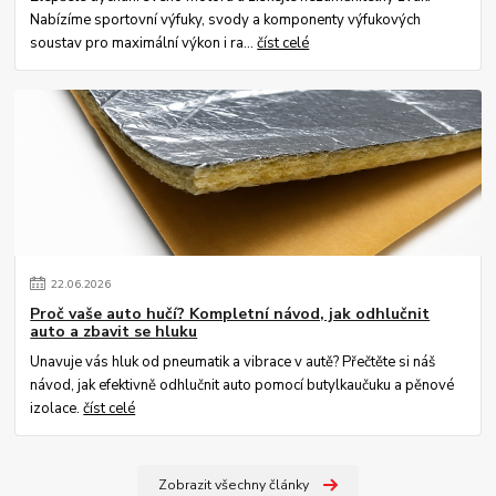
Nabízíme sportovní výfuky, svody a komponenty výfukových
soustav pro maximální výkon i ra...
číst celé
22
.
06
.
2026
Proč vaše auto hučí? Kompletní návod, jak odhlučnit
auto a zbavit se hluku
Unavuje vás hluk od pneumatik a vibrace v autě? Přečtěte si náš
návod, jak efektivně odhlučnit auto pomocí butylkaučuku a pěnové
izolace.
číst celé
Zobrazit všechny články