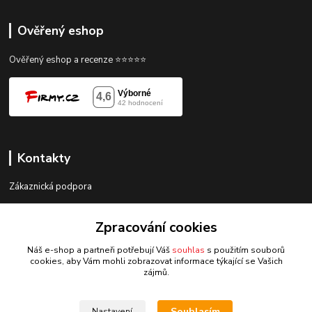
Ověřený eshop
Ověřený eshop a recenze ⭐⭐⭐⭐⭐
Kontakty
Zákaznická podpora
gorace@gorace.cz
Zpracování cookies
Náš e-shop a partneři potřebují Váš
souhlas
s použitím souborů
cookies, aby Vám mohli zobrazovat informace týkající se Vašich
zájmů.
Upravit sběr cookies.
Souhlasím
Nastavení