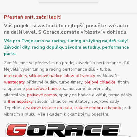
Přestaň snít, začni ladit!
Váš projekt si zaslouží to nejlepší, posuňte své auto
na další level. S Gorace.cz máte vítězství v dohledu.
Vše pro Tvoje auto na racing, tuning a styling najdeš tady!
Závodní díly, racing doplňky, závodní autodíly, performance
parts.
Zaměřujeme se především na prodej závodních performance dílů.
Největší výběr tuning a racing performance dílů - turba,
intercoolery
,
silikonové hadice
,
blow off ventily
, vstřikovače,
wastegaty
, přídavné budíky, turbo timery,
olejové chladiče
, fitinky
a opletené
pancéřové hadice
, samosvorné diferenciály,
silentbloky,
palivové pumpy
, spony na hadice a výfuk, termo pásky
a
thermopásky
, závodní chladiče, ventilátory, spojkové sady.
Tepelné a
zvukové izolace do auta
,
izolace motoru a kapoty
proti
vibracím a hluku. Vše skladem k okamžitému odeslání.