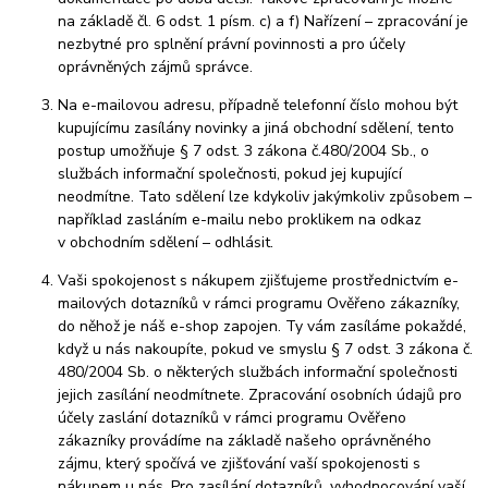
na základě čl. 6 odst. 1 písm. c) a f) Nařízení – zpracování je
nezbytné pro splnění právní povinnosti a pro účely
oprávněných zájmů správce.
Na e-mailovou adresu, případně telefonní číslo mohou být
kupujícímu zasílány novinky a jiná obchodní sdělení, tento
postup umožňuje § 7 odst. 3 zákona č.480/2004 Sb., o
službách informační společnosti, pokud jej kupující
neodmítne. Tato sdělení lze kdykoliv jakýmkoliv způsobem –
například zasláním e-mailu nebo proklikem na odkaz
v obchodním sdělení – odhlásit.
Vaši spokojenost s nákupem zjišťujeme prostřednictvím e-
mailových dotazníků v rámci programu Ověřeno zákazníky,
do něhož je náš e-shop zapojen. Ty vám zasíláme pokaždé,
když u nás nakoupíte, pokud ve smyslu § 7 odst. 3 zákona č.
480/2004 Sb. o některých službách informační společnosti
jejich zasílání neodmítnete. Zpracování osobních údajů pro
účely zaslání dotazníků v rámci programu Ověřeno
zákazníky provádíme na základě našeho oprávněného
zájmu, který spočívá ve zjišťování vaší spokojenosti s
nákupem u nás. Pro zasílání dotazníků, vyhodnocování vaší