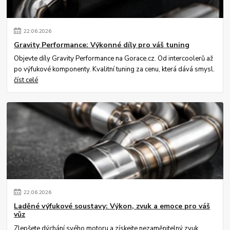
22
.
06
.
2026
Gravity Performance: Výkonné díly pro váš tuning
Objevte díly Gravity Performance na Gorace.cz. Od intercoolerů až
po výfukové komponenty. Kvalitní tuning za cenu, která dává smysl.
číst celé
22
.
06
.
2026
Laděné výfukové soustavy: Výkon, zvuk a emoce pro váš
vůz
Zlepšete dýchání svého motoru a získejte nezaměnitelný zvuk.