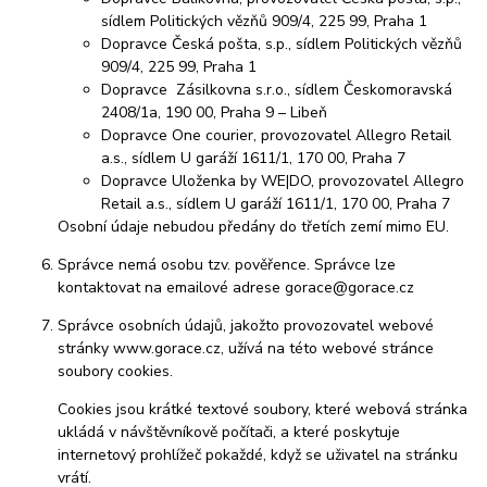
sídlem Politických vězňů 909/4, 225 99, Praha 1
Dopravce Česká pošta, s.p., sídlem Politických vězňů
909/4, 225 99, Praha 1
Dopravce Zásilkovna s.r.o., sídlem Českomoravská
2408/1a, 190 00, Praha 9 – Libeň
Dopravce One courier, provozovatel Allegro Retail
a.s., sídlem U garáží 1611/1, 170 00, Praha 7
Dopravce Uloženka by WE|DO, provozovatel Allegro
Retail a.s., sídlem U garáží 1611/1, 170 00, Praha 7
Osobní údaje nebudou předány do třetích zemí mimo EU.
Správce nemá osobu tzv. pověřence. Správce lze
kontaktovat na emailové adrese gorace@gorace.cz
Správce osobních údajů, jakožto provozovatel webové
stránky www.gorace.cz, užívá na této webové stránce
soubory cookies.
Cookies jsou krátké textové soubory, které webová stránka
ukládá v návštěvníkově počítači, a které poskytuje
internetový prohlížeč pokaždé, když se uživatel na stránku
vrátí.