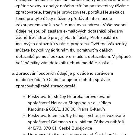
zpětné vazby a analýz našeho tržního postavení využíváme
zpracovatele, kterým je provozovatel portálu Heureka.cz;
tomu pro tyto účely můžeme předávat informace o
zakoupeném zboží a vaši e-mailovou adresu. Vaše osobní
údaje nejsou při zasílání e-mailových dotazníků předány
žádné třetí straně pro její vlastní účely. Proti zasílání e-
mailových dotazníků v rámci programu Ověřeno zákazníky
můžete kdykoli vyjádřit námitku odmítnutím dalších
dotazníků pomocí odkazu v e-mailu s dotazníkem. V případě
vaší námitky vám dotazník nebudeme dále zasílat.
Zpracování osobních údajů je prováděno správcem
osobních údajů. Osobní údaje pro tohoto správce
zpracovávají také zpracovatelé:
Poskytovatel služby Heureka, provozované
společností Heureka Shopping s.r.o., sídlem
Karolinská 650/1, 186 00, Praha 8-Karlín
Poskytovatelem služby Eshop-rychle, provozované
společností Golemos s.r.o., sídlem Zátkovo nábřeží
448/73, 370 01, České Budějovice
Dopravce Balíkovna, provozovatel Česká pošta, s.p.,