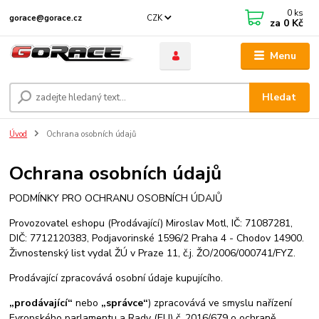
0
ks
CZK
gorace@gorace.cz
za
0 Kč
Menu
Hledat
Úvod
Ochrana osobních údajů
Ochrana osobních údajů
PODMÍNKY PRO OCHRANU OSOBNÍCH ÚDAJŮ
Provozovatel eshopu (Prodávající) Miroslav Motl, IČ: 71087281,
DIČ: 7712120383, Podjavorinské 1596/2 Praha 4 - Chodov 14900.
Živnostenský list vydal ŽÚ v Praze 11, č.j. ŽO/2006/000741/FYZ.
Prodávající zpracovává osobní údaje kupujícího.
„prodávající“
nebo
„správce“
) zpracovává ve smyslu nařízení
Evropského parlamentu a Rady (EU) č. 2016/679 o ochraně