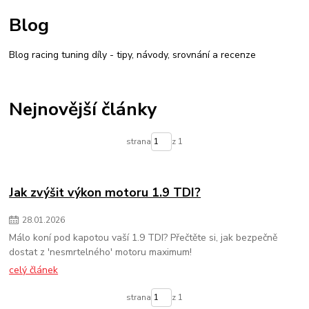
#sportovní sání
#intake manifold
#zvýšení výkonu motoru
Blog
#tuning motoru
nízkotlaké palivové čerpadlo
zvýšení výkonu 1.9 tdi
úprava tdi 81kw
jak zvýšit výkon u nafty
sportovní filtr 1.9 tdi
Blog racing tuning díly - tipy, návody, srovnání a recenze
chip tuning octavia 1.9 tdi
Focus RS MK3 tuning
Focus RS Stage 2
úprava 2.3 EcoBoost
intercooler Focus RS
zvýšení výkonu Focus RS.
foliatec
Nejnovější články
strana
z 1
Jak zvýšit výkon motoru 1.9 TDI?
28
.
01
.
2026
Málo koní pod kapotou vaší 1.9 TDI? Přečtěte si, jak bezpečně
dostat z 'nesmrtelného' motoru maximum!
celý článek
strana
z 1