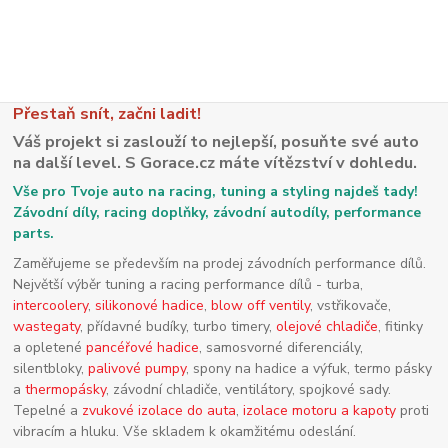
Přestaň snít, začni ladit!
Váš projekt si zaslouží to nejlepší, posuňte své auto
na další level. S Gorace.cz máte vítězství v dohledu.
Vše pro Tvoje auto na racing, tuning a styling najdeš tady!
Závodní díly, racing doplňky, závodní autodíly, performance
parts.
Zaměřujeme se především na prodej závodních performance dílů.
Největší výběr tuning a racing performance dílů - turba,
intercoolery
,
silikonové hadice
,
blow off ventily
, vstřikovače,
wastegaty
, přídavné budíky, turbo timery,
olejové chladiče
, fitinky
a opletené
pancéřové hadice
, samosvorné diferenciály,
silentbloky,
palivové pumpy
, spony na hadice a výfuk, termo pásky
a
thermopásky
, závodní chladiče, ventilátory, spojkové sady.
Tepelné a
zvukové izolace do auta
,
izolace motoru a kapoty
proti
vibracím a hluku. Vše skladem k okamžitému odeslání.