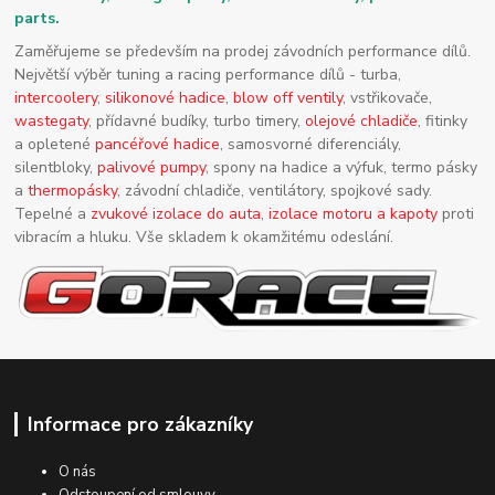
parts.
Zaměřujeme se především na prodej závodních performance dílů.
Největší výběr tuning a racing performance dílů - turba,
intercoolery
,
silikonové hadice
,
blow off ventily
, vstřikovače,
wastegaty
, přídavné budíky, turbo timery,
olejové chladiče
, fitinky
a opletené
pancéřové hadice
, samosvorné diferenciály,
silentbloky,
palivové pumpy
, spony na hadice a výfuk, termo pásky
a
thermopásky
, závodní chladiče, ventilátory, spojkové sady.
Tepelné a
zvukové izolace do auta
,
izolace motoru a kapoty
proti
vibracím a hluku. Vše skladem k okamžitému odeslání.
Informace pro zákazníky
O nás