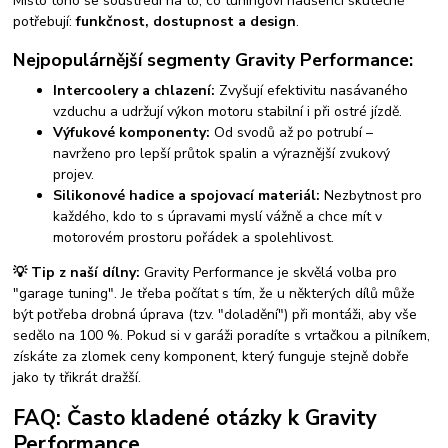
Místo toho se soustředí na to, co tuningoví nadšenci skutečně
potřebují:
funkčnost, dostupnost a design
.
Nejpopulárnější segmenty Gravity Performance:
Intercoolery a chlazení:
Zvyšují efektivitu nasávaného
vzduchu a udržují výkon motoru stabilní i při ostré jízdě.
Výfukové komponenty:
Od svodů až po potrubí –
navrženo pro lepší průtok spalin a výraznější zvukový
projev.
Silikonové hadice a spojovací materiál:
Nezbytnost pro
každého, kdo to s úpravami myslí vážně a chce mít v
motorovém prostoru pořádek a spolehlivost.
💡 Tip z naší dílny:
Gravity Performance je skvělá volba pro
"garage tuning". Je třeba počítat s tím, že u některých dílů může
být potřeba drobná úprava (tzv. "doladění") při montáži, aby vše
sedělo na 100 %. Pokud si v garáži poradíte s vrtačkou a pilníkem,
získáte za zlomek ceny komponent, který funguje stejně dobře
jako ty třikrát dražší.
FAQ: Často kladené otázky k Gravity
Performance