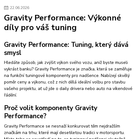
#sportovní sání
#intake manifold
#zvýšení výkonu motoru
22
.
06
.
2026
#tuning motoru
nízkotlaké palivové čerpadlo
zvýšení výkonu 1.9 tdi
Gravity Performance: Výkonné
úprava tdi 81kw
jak zvýšit výkon u nafty
sportovní filtr 1.9 tdi
díly pro váš tuning
chip tuning octavia 1.9 tdi
Focus RS MK3 tuning
Focus RS Stage 2
úprava 2.3 EcoBoost
intercooler Focus RS
zvýšení výkonu Focus RS.
foliatec
Gravity Performance: Tuning, který dává
smysl
Hledáte způsob, jak zvýšit výkon svého vozu, aniž byste museli
vykrást banku? Gravity Performance je značka, která se zaměřuje
na funkční tuningové komponenty pro nadšence. Nabízejí skvělý
poměr ceny a výkonu, což z nich dělá ideální volbu pro stavbu
vašeho projektu, ať už jde o daily drivera nebo auto na víkendové
řádění.
Proč volit komponenty Gravity
Performance?
Gravity Performance se nesnaží konkurovat těm nejdražším
značkám na trhu, které mají desetiletou tradici v motorsportu.