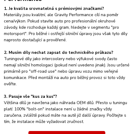
1. Je kvalita srovnatelná s prémiovými značkami?
Materiály jsou kvalitní, ale Gravity Performance cílí na poměr
cena/výkon. Pokud stavíte auto pro profesionální okruhové
závody, kde rozhoduje každý gram, hledejte v segmentu "pro
motorsport". Pro běžné i ostřejší silniční úpravy jsou však tyto díly
naprosto dostačující a prověřené.
2. Musím díly nechat zapsat do technického průkazu?
Tuningové díly jako intercoolery nebo výfukové svody často
nemají silniční homologaci (pokud není uvedeno jinak). Jsou určené
primárně pro "off-road use" nebo úpravu vozu mimo veřejné
komunikace. Před montáží na auto pro běžný provoz si toto vždy
ověřte.
3. Pasuje vše "kus za kus"?
Většina dílů je navržena jako náhrada OEM dílů. Přesto u tuningu
platí: 100% "bolt-on" instalace není u žádné značky vždy
zaručena, zvláště pokud máte na autě již další úpravy. Počítejte s
tím, že instalace může vyžadovat zručnost.