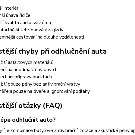
í interiér
ší únava řidiče
ší kvalita audio systému
fortnější telefonování za jízdy
jemnější cestování na dlouhé vzdálenosti
stější chyby při odhlučnění auta
žití asfaltových materiálů
ení na neodmaštěný povrch
echání přípravy podkladu
žití pouze pěny bez antivibrační vrstvy
ěření pouze na dveře a ignorování podlahy
stější otázky (FAQ)
lépe odhlučnit auto?
jší je kombinace butylové antivibrační izolace a akustické pěny 