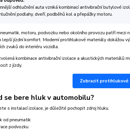
á odpověď:
nnější odhlučnění auta vzniká kombinací antivibrační butylové iz
dhlučnění podlahy, dveří, podběhů kol a přepážky motoru.
neumatik, motoru, podvozku nebo okolního provozu patří mezi ne
o lepší jízdní komfort. Moderní protihlukové materiály dokážou vý
ch zvuků do interiéru vozidla.
volená kombinace antivibrační izolace a akustických materiálů mů
cit z jízdy.
Zobrazit protihlukové 
 se bere hluk v automobilu?
te s instalací izolace, je důležité pochopit zdroj hluku.
k od pneumatik
race podvozku