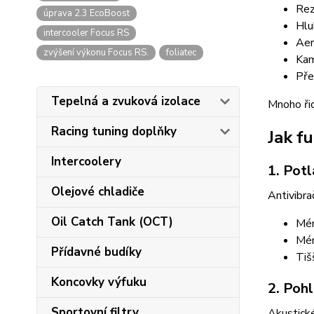
Rez
úprava 2.3 EcoBoost
Hlu
intercooler Focus RS
Aer
zvýšení výkonu Focus RS.
foliatec
Kam
Pře
Tepelná a zvuková izolace
Mnoho řid
Racing tuning doplňky
Jak f
Intercoolery
1. Potl
Olejové chladiče
Antivibra
Oil Catch Tank (OCT)
Mén
Mén
Přídavné budíky
Tiš
Koncovky výfuku
2. Pohl
Sportovní filtry
Akustické