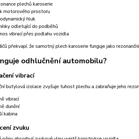
onance plechů karoserie
k motorového prostoru
odynamický hluk
ínky odletující do podběhů
nos vibrací přes podlahu vozidla
ičů překvapí, že samotný plech karoserie funguje jako rezonanční 
unguje odhlučnění automobilu?
ačení vibrací
ční butylová izolace zvyšuje tuhost plechu a zabraňuje jeho rezon
ě vibrací
ě dunění
ší kabina
cení zvuku
 pěny absorbují zvukové vlny uvnitř konstrukce vozidla.