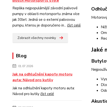
Bosch Motorsports style
Replika nejpopulárnější závodní palivové
Odhluč
pumpy v oblasti motorsportu známa více
Motorový
jak 30let. Jedná se o externí palivovou
pumpu, kterou je doporučeno in...
číst celé
Niž
Ome
Zobrazit všechny novinky
Red
Jaké 
Blog
Butylov
01.07.2026
Nejpoužív
Jak na odhlučnění kapoty motoru
Vys
auta: Návod pro kutily
Dlo
Jak na odhlučnění kapoty motoru auta:
Odo
Návod pro kutily
číst celé
Akusti