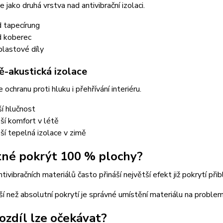
e jako druhá vrstva nad antivibrační izolaci.
 tapecírung
 koberec
plastové díly
ě-akustická izolace
 ochranu proti hluku i přehřívání interiéru.
ší hlučnost
ší komfort v létě
ší tepelná izolace v zimě
tné pokrýt 100 % plochy?
ntivibračních materiálů často přináší největší efekt již pokrytí při
ší než absolutní pokrytí je správné umístění materiálu na problem
rozdíl lze očekávat?