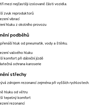
ří mezi nejčastěji izolované části vozidla.
ší zvuk reproduktorů
zení vibrací
žení hluku z okolního provozu
nění podběhů
řenáší hluk od pneumatik, vody a štěrku.
zení valivého hluku
ší komfort při dálniční jízdě
atečná ochrana karoserie
nění střechy
ývá zdrojem rezonancí zejména při vyšších rychlostech.
ě hluku od větru
ší tepelný komfort
zení rezonancí