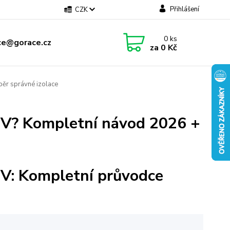
Přihlášení
CZK
0
ks
ce@gorace.cz
za
0 Kč
běr správné izolace
UV? Kompletní návod 2026 +
UV: Kompletní průvodce