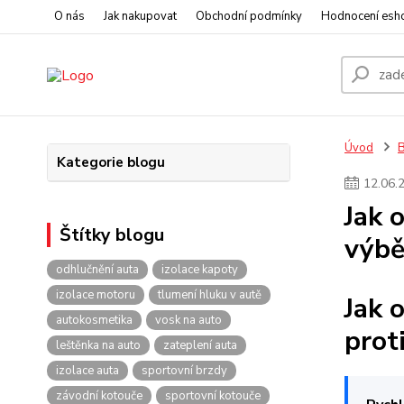
O nás
Jak nakupovat
Obchodní podmínky
Hodnocení esh
Úvod
Kategorie blogu
12
.
06
.
Jak 
Štítky blogu
výbě
odhlučnění auta
izolace kapoty
izolace motoru
tlumení hluku v autě
Jak 
autokosmetika
vosk na auto
prot
leštěnka na auto
zateplení auta
izolace auta
sportovní brzdy
závodní kotouče
sportovní kotouče