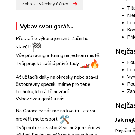
Zobrazit všechny články
Tišš
Men
Lep
Vybav svou garáž...
Kom
Pří
Přestaň o výkonu jen snít. Začni ho
stavět!
Nejča
Vše pro racing a tuning na jednom místě.
Pou
Tvůj projekt začíná právě tady
Lep
Vyn
Ať už ladíš daily na okresky nebo stavíš
Pou
čistokrevný speciál, máme pro tebe
Zam
techniku, která tě nezradí.
Vybav svou garáž u nás...
Nejča
Na Gorace.cz sázíme na kvalitu, kterou
prověřil motorsport.
Jak nej
Tvůj motor si zaslouží víc než jen sériový
Nejúčinně