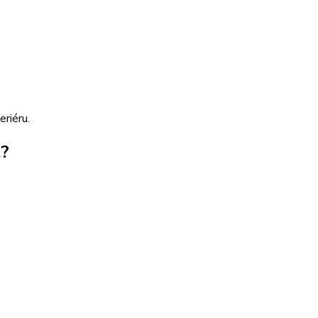
eriéru.
t?