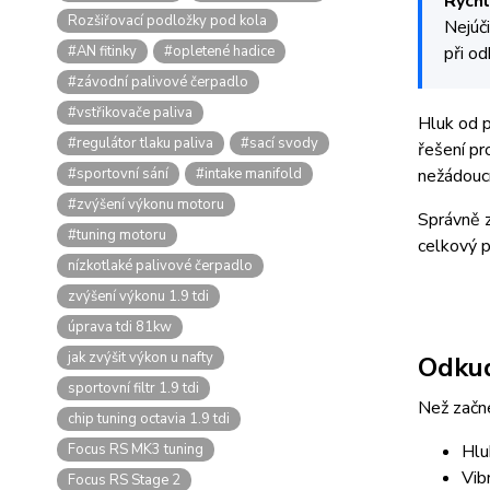
Rychl
Rozšiřovací podložky pod kola
Nejúči
#AN fitinky
#opletené hadice
při o
#závodní palivové čerpadlo
#vstřikovače paliva
Hluk od p
#regulátor tlaku paliva
#sací svody
řešení pr
#sportovní sání
#intake manifold
nežádoucí
#zvýšení výkonu motoru
Správně z
#tuning motoru
celkový po
nízkotlaké palivové čerpadlo
zvýšení výkonu 1.9 tdi
úprava tdi 81kw
jak zvýšit výkon u nafty
Odkud
sportovní filtr 1.9 tdi
Než začne
chip tuning octavia 1.9 tdi
Focus RS MK3 tuning
Hlu
Vib
Focus RS Stage 2