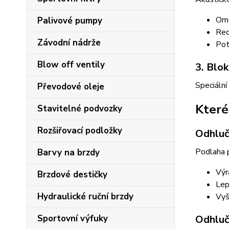
Ome
Palivové pumpy
Red
Závodní nádrže
Pot
Blow off ventily
3. Blo
Speciální
Převodové oleje
Které 
Stavitelné podvozky
Rozšiřovací podložky
Odhluč
Podlaha p
Barvy na brzdy
Výr
Brzdové destičky
Lep
Hydraulické ruční brzdy
Vyš
Sportovní výfuky
Odhluč