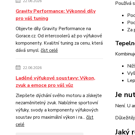
22.06.2026
Používá s
Gravity Performance: Výkonné díly
Pod
pro váš tuning
Pod
Objevte díly Gravity Performance na
Za 
Gorace.cz. Od intercoolerů až po výfukové
Tepeln
komponenty. Kvalitní tuning za cenu, která
dává smysl.
číst celé
Kombinuje
Niž
22.06.2026
Vyš
Laděné výfukové soustavy: Výkon,
Lep
zvuk a emoce pro váš vůz
Je nu
Zlepšete dýchání svého motoru a získejte
nezaměnitelný zvuk. Nabízíme sportovní
Není. U a
výfuky, svody a komponenty výfukových
soustav pro maximální výkon i ra...
číst
Důležitěj
celé
Jaký 