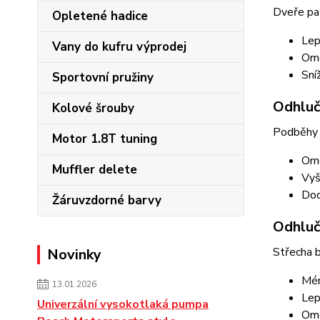
Dveře pat
Opletené hadice
Lep
Vany do kufru výprodej
Ome
Sní
Sportovní pružiny
Odhluč
Kolové šrouby
Podběhy p
Motor 1.8T tuning
Ome
Muffler delete
Vyš
Dod
Žáruvzdorné barvy
Odhluč
Střecha b
Novinky
Mén
13.01.2026
Lep
Univerzální vysokotlaká pumpa
Ome