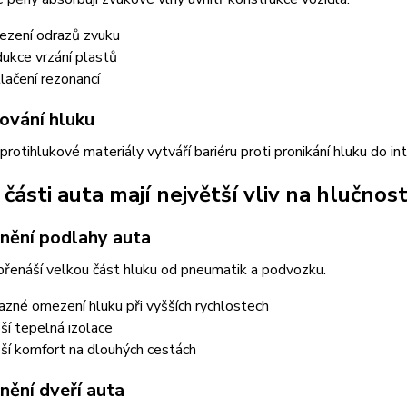
zení odrazů zvuku
ukce vrzání plastů
lačení rezonancí
kování hluku
 protihlukové materiály vytváří bariéru proti pronikání hluku do int
části auta mají největší vliv na hlučnos
nění podlahy auta
řenáší velkou část hluku od pneumatik a podvozku.
azné omezení hluku při vyšších rychlostech
ší tepelná izolace
ší komfort na dlouhých cestách
nění dveří auta