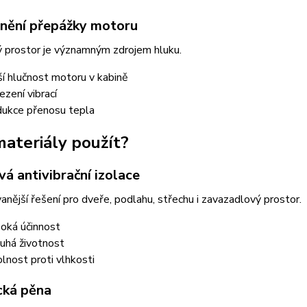
nění přepážky motoru
 prostor je významným zdrojem hluku.
ší hlučnost motoru v kabině
zení vibrací
ukce přenosu tepla
materiály použít?
á antivibrační izolace
anější řešení pro dveře, podlahu, střechu i zavazadlový prostor.
oká účinnost
uhá životnost
lnost proti vlhkosti
cká pěna