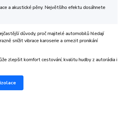
olace a akustické pěny. Největšího efektu dosáhnete
jčastější důvody, proč majitelé automobilů hledají
razně snížit vibrace karoserie a omezit pronikání
že zlepšit komfort cestování, kvalitu hudby z autorádia i
izolace