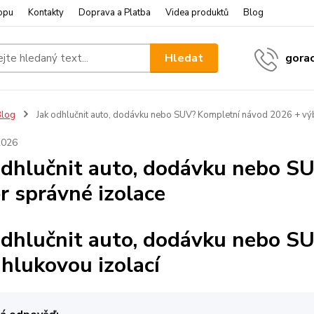
opu
Kontakty
Doprava a Platba
Videa produktů
Blog
Hledat
gora
Blog
Jak odhlučnit auto, dodávku nebo SUV? Kompletní návod 2026 + vý
2026
odhlučnit auto, dodávku nebo S
r správné izolace
odhlučnit auto, dodávku nebo S
ihlukovou izolací