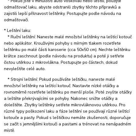
* Pokud jste v minulosti auto voskovali nebo leštili, použijte
odmašťovač laku, abyste odstranili zbytky těchto přípravků a
zajistili lepší přilnavost leštěnky. Postupujte podle návodu na
odmašťovači.
* Leštění laku:
* Ruční leštění: Naneste malé množství leštěnky na leštící kotouč
nebo aplikátor. Krouživými pohyby s mírným tlakem rozetřete
leštěnku po malé části karoserie (cca 50x50 cm). Nechte leštěnku
krátce zaschnout (podle návodu na produktu) a poté ji setřete
čistou utěrkou z mikrovlákna. Postupujte po částech, dokud
nevyleštíte celé auto.
* Strojní leštění: Pokud používáte leštičku, naneste malé
množství leštěnky na leštící kotouč. Nastavte nízké otáčky a
rovnoměrně rozetřete leštěnku po menší ploše. Poté zvyšte otáčky
a leštěte překrývajícími se pohyby. Nakonec snižte otáčky a
doleštěte. Zbytky leštěnky setřete mikrovláknovou utěrkou. Pro
různé typy poškození laku a fáze leštění se používají různé leštící
kotouče a pasty. Pokud s leštičkou nemáte zkušenosti, doporučuje
se začít s jemnějšími kotouči a pastami a trénovat na nenápadném
místě.