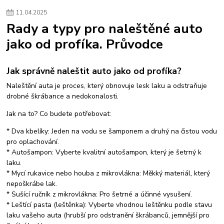
#sportovní sání
#intake manifold
#zvýšení výkonu motoru
11
.
04
.
2025
#tuning motoru
nízkotlaké palivové čerpadlo
zvýšení výkonu 1.9 tdi
Rady a typy pro naleštěné auto
úprava tdi 81kw
jak zvýšit výkon u nafty
sportovní filtr 1.9 tdi
jako od profíka. Průvodce
chip tuning octavia 1.9 tdi
Focus RS MK3 tuning
Focus RS Stage 2
úprava 2.3 EcoBoost
intercooler Focus RS
zvýšení výkonu Focus RS.
foliatec
Jak správně naleštit auto jako od profíka?
Naleštění auta je proces, který obnovuje lesk laku a odstraňuje
drobné škrábance a nedokonalosti.
Jak na to? Co budete potřebovat:
* Dva kbelíky: Jeden na vodu se šamponem a druhý na čistou vodu
pro oplachování.
* Autošampon: Vyberte kvalitní autošampon, který je šetrný k
laku.
* Mycí rukavice nebo houba z mikrovlákna: Měkký materiál, který
nepoškrábe lak.
* Sušící ručník z mikrovlákna: Pro šetrné a účinné vysušení.
* Leštící pasta (leštěnka): Vyberte vhodnou leštěnku podle stavu
laku vašeho auta (hrubší pro odstranění škrábanců, jemnější pro