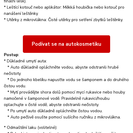
finální lesk).
* Leštící kotouč nebo aplikátor: Měkká houbička nebo kotouč pro
nanášení leštěnky.
* Utěrky z mikrovlákna: Čisté utěrky pro setření zbytků leštěnky.
Podívat se na autokosmetiku
Postup
:
* Důkladné umytí auta:
* Auto důkladně opláchněte vodou, abyste odstranili hrubé
nečistoty.
* Do jednoho kbelíku napusťte vodu se šamponem a do druhého
čistou vodu.
* Mytí provádějte shora dolů pomocí mycí rukavice nebo houby
namočené v šamponové vodě. Pravidelně rukavici/houbu
oplachujte v čisté vodě, abyste odstranili nečistoty.
* Po umytí auto důkladně opláchněte čistou vodou.
* Auto pečlivě osušte pomocí sušícího ručníku z mikrovlákna.
* Odmaštění laku (volitelné):