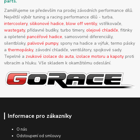
parts.
Zaměřujeme se především na prodej závodních performance dílů.
Největší výběr tuning a racing performance dílů - turba,
intercoolery
,
silikonové hadice
,
blow off ventily
, vstřikovače,
wastegaty
, přídavné budíky, turbo timery,
olejové chladiče
, fitinky
a opletené
pancéřové hadice
, samosvorné diferenciály,
silentbloky,
palivové pumpy
, spony na hadice a výfuk, termo pásky
a
thermopásky
, závodní chladiče, ventilátory, spojkové sady.
Tepelné a
zvukové izolace do auta
,
izolace motoru a kapoty
proti
vibracím a hluku. Vše skladem k okamžitému odeslání.
Informace pro zákazníky
O nás
Odstoupení od smlouvy