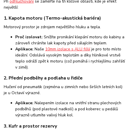
Při
odhlučňování
se zaměřte na tři klíčové oblasti, kde je efekt
největší:
1. Kapota motoru (Termo-akustická bariéra)
Motorový prostor je zdrojem největšího hluku a tepla.
Proč izolovat:
Snížíte pronikání klepání motoru do kabiny a
zároveň chráníte lak kapoty před sálajícím teplem.
Aplikace:
Naše
10mm izolace s ALU fólií
je pro toto místo
ideální. Odolává vysokým teplotám a díky hliníkové vrstvě
teplo odráží zpět k motoru (což pomáhá i rychlejšímu zahřátí
v zimě).
2. Přední podběhy a podlaha u řidiče
Hučení od pneumatik (zejména u zimních nebo širších letních kol)
je u Octavií výrazné.
Aplikace:
Nalepením izolace na vnitřní stranu plechových
podběhů (pod plastové nadkolí) a pod koberec u pedálů
výrazně utlumíte valivý hluk kol.
3. Kufr a prostor rezervy