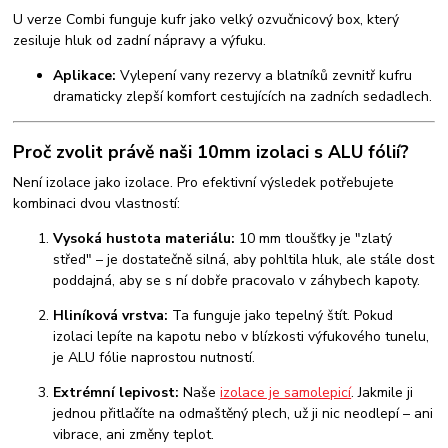
U verze Combi funguje kufr jako velký ozvučnicový box, který
zesiluje hluk od zadní nápravy a výfuku.
Aplikace:
Vylepení vany rezervy a blatníků zevnitř kufru
dramaticky zlepší komfort cestujících na zadních sedadlech.
Proč zvolit právě naši 10mm izolaci s ALU fólií?
Není izolace jako izolace. Pro efektivní výsledek potřebujete
kombinaci dvou vlastností:
Vysoká hustota materiálu:
10 mm tloušťky je "zlatý
střed" – je dostatečně silná, aby pohltila hluk, ale stále dost
poddajná, aby se s ní dobře pracovalo v záhybech kapoty.
Hliníková vrstva:
Ta funguje jako tepelný štít. Pokud
izolaci lepíte na kapotu nebo v blízkosti výfukového tunelu,
je ALU fólie naprostou nutností.
Extrémní lepivost:
Naše
izolace je samolepicí
. Jakmile ji
jednou přitlačíte na odmaštěný plech, už ji nic neodlepí – ani
vibrace, ani změny teplot.