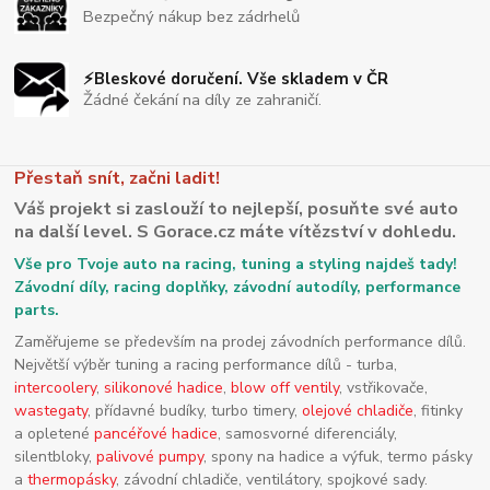
Bezpečný nákup bez zádrhelů
⚡Bleskové doručení. Vše skladem v ČR
Žádné čekání na díly ze zahraničí.
Přestaň snít, začni ladit!
Váš projekt si zaslouží to nejlepší, posuňte své auto
na další level. S Gorace.cz máte vítězství v dohledu.
Vše pro Tvoje auto na racing, tuning a styling najdeš tady!
Závodní díly, racing doplňky, závodní autodíly, performance
parts.
Zaměřujeme se především na prodej závodních performance dílů.
Největší výběr tuning a racing performance dílů - turba,
intercoolery
,
silikonové hadice
,
blow off ventily
, vstřikovače,
wastegaty
, přídavné budíky, turbo timery,
olejové chladiče
, fitinky
a opletené
pancéřové hadice
, samosvorné diferenciály,
silentbloky,
palivové pumpy
, spony na hadice a výfuk, termo pásky
a
thermopásky
, závodní chladiče, ventilátory, spojkové sady.