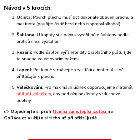
Návod v 5 krocích:
Očista:
Povrch plechu musí být dokonale zbaven prachu a
mastnoty (použijte čistič brzd nebo isopropylalkohol).
Šablona:
U kapoty si z papíru vystřihněte šablony podle
prolisů mezi výztuhami.
Řezání:
Podle šablon vyřízněte díly z izolačního plátu (jde
to snadno zalamovacím nožem).
Lepení:
Postupně strhávejte krycí fólii a materiál silně
přitlačujte k plechu.
Válečkování:
Pro maximální účinek doporučujeme materiál
přitlačit válečkem
, aby pod ním nezůstaly vzduchové
bubliny.
👉
Objednejte si profi
tlumící samolepící izolaci
na
GoRace.cz a užijte si ticho už při příští jízdě.