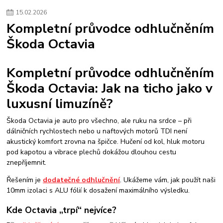
#sportovní sání
#intake manifold
#zvýšení výkonu motoru
15
.
02
.
2026
#tuning motoru
nízkotlaké palivové čerpadlo
zvýšení výkonu 1.9 tdi
Kompletní průvodce odhlučněním
úprava tdi 81kw
jak zvýšit výkon u nafty
sportovní filtr 1.9 tdi
Škoda Octavia
chip tuning octavia 1.9 tdi
Focus RS MK3 tuning
Focus RS Stage 2
úprava 2.3 EcoBoost
intercooler Focus RS
zvýšení výkonu Focus RS.
foliatec
Kompletní průvodce odhlučněním
Škoda Octavia: Jak na ticho jako v
luxusní limuzíně?
Škoda Octavia je auto pro všechno, ale ruku na srdce – při
dálničních rychlostech nebo u naftových motorů TDI není
akustický komfort zrovna na špičce. Hučení od kol, hluk motoru
pod kapotou a vibrace plechů dokážou dlouhou cestu
znepříjemnit.
Řešením je
dodatečné odhlučnění
. Ukážeme vám, jak použít naši
10mm izolaci s ALU fólií k dosažení maximálního výsledku.
Kde Octavia „trpí“ nejvíce?