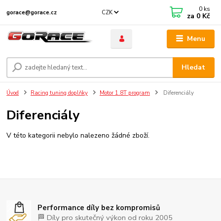
0
ks
CZK
gorace@gorace.cz
za
0 Kč
Menu
Hledat
Úvod
Racing tuning doplňky
Motor 1.8T program
Diferenciály
Diferenciály
V této kategorii nebylo nalezeno žádné zboží.
Performance díly bez kompromisů
🏁 Díly pro skutečný výkon od roku 2005