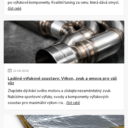
po výfukové komponenty. Kvalitní tuning za cenu, která dává smysl.
číst celé
22
.
06
.
2026
Laděné výfukové soustavy: Výkon, zvuk a emoce pro váš
vůz
Zlepšete dýchání svého motoru a získejte nezaměnitelný zvuk.
Nabízíme sportovní výfuky, svody a komponenty výfukových
soustav pro maximální výkon i ra...
číst celé