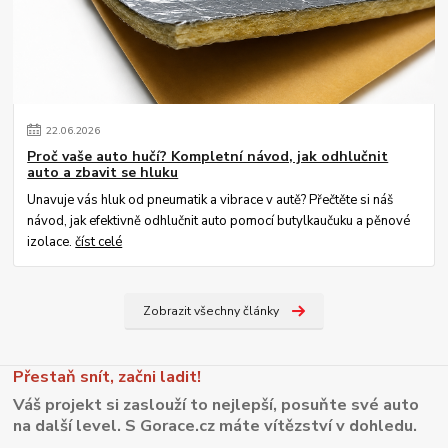
22
.
06
.
2026
Proč vaše auto hučí? Kompletní návod, jak odhlučnit
auto a zbavit se hluku
Unavuje vás hluk od pneumatik a vibrace v autě? Přečtěte si náš
návod, jak efektivně odhlučnit auto pomocí butylkaučuku a pěnové
izolace.
číst celé
Zobrazit všechny články
Přestaň snít, začni ladit!
Váš projekt si zaslouží to nejlepší, posuňte své auto
na další level. S Gorace.cz máte vítězství v dohledu.