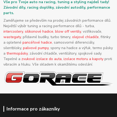
Vše pro Tvoje auto na racing, tuning a styling najdeš tady!
Závodní díly, racing doplňky, závodní autodíly, performance
parts.
Zaměřujeme se především na prodej závodních performance dílů.
Největší výběr tuning a racing performance dílů - turba,
intercoolery
,
silikonové hadice
,
blow off ventily
, vstřikovače,
wastegaty
, přídavné budíky, turbo timery,
olejové chladiče
, fitinky
a opletené
pancéřové hadice
, samosvorné diferenciály,
silentbloky,
palivové pumpy
, spony na hadice a výfuk, termo pásky
a
thermopásky
, závodní chladiče, ventilátory, spojkové sady.
Tepelné a
zvukové izolace do auta
,
izolace motoru a kapoty
proti
vibracím a hluku. Vše skladem k okamžitému odeslání.
Informace pro zákazníky