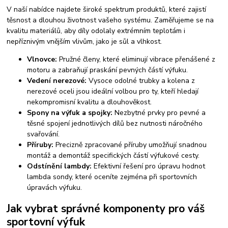
V naší nabídce najdete široké spektrum produktů, které zajistí
těsnost a dlouhou životnost vašeho systému. Zaměřujeme se na
kvalitu materiálů, aby díly odolaly extrémním teplotám i
nepříznivým vnějším vlivům, jako je sůl a vlhkost.
Vlnovce:
Pružné členy, které eliminují vibrace přenášené z
motoru a zabraňují praskání pevných částí výfuku.
Vedení nerezové:
Vysoce odolné trubky a kolena z
nerezové oceli jsou ideální volbou pro ty, kteří hledají
nekompromisní kvalitu a dlouhověkost.
Spony na výfuk a spojky:
Nezbytné prvky pro pevné a
těsné spojení jednotlivých dílů bez nutnosti náročného
svařování.
Příruby:
Precizně zpracované příruby umožňují snadnou
montáž a demontáž specifických částí výfukové cesty.
Odstínění lambdy:
Efektivní řešení pro úpravu hodnot
lambda sondy, které oceníte zejména při sportovních
úpravách výfuku.
Jak vybrat správné komponenty pro váš
sportovní výfuk