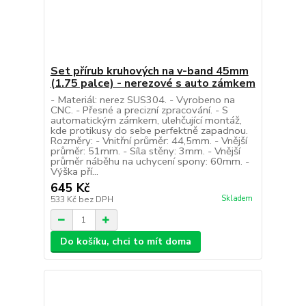
Set přírub kruhových na v-band 45mm
(1.75 palce) - nerezové s auto zámkem
- Materiál: nerez SUS304. - Vyrobeno na
CNC. - Přesné a precizní zpracování. - S
automatickým zámkem, ulehčující montáž,
kde protikusy do sebe perfektně zapadnou.
Rozměry: - Vnitřní průměr: 44,5mm. - Vnější
průměr: 51mm. - Síla stěny: 3mm. - Vnější
průměr náběhu na uchycení spony: 60mm. -
Výška pří...
645 Kč
Skladem
533 Kč
bez DPH
Do košíku, chci to mít doma