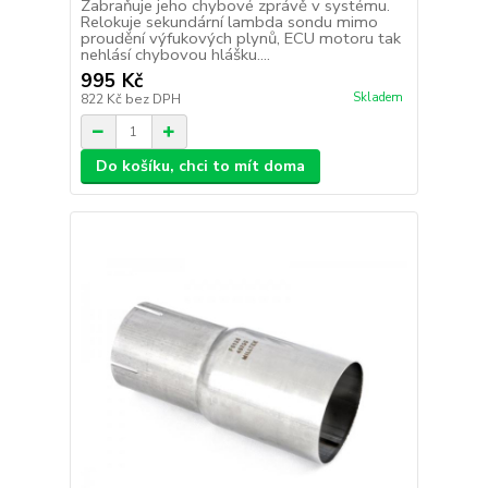
Zabraňuje jeho chybové zprávě v systému.
Relokuje sekundární lambda sondu mimo
proudění výfukových plynů, ECU motoru tak
nehlásí chybovou hlášku....
995 Kč
Skladem
822 Kč
bez DPH
Do košíku, chci to mít doma