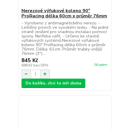
Nerezové výfukové koleno 90°
ProRacing délka 60cm x průměr 76mm
- Vyrobeno z antimagnetického nerezu. -
Leštěný povrch ve vysokém lesku. - Na jedné
straně zesílení pro snadnou instalaci pomocí
spony. Netřeba vařit. - Určeno ke stavbě
výfukových systémů.Nerezové výfukové
koleno 90° ProRacing délka 60cm x průměr
76mm. Délka: 61cm. Průměr trubky vnější:
76mm (3")....
845 Kč
Skladem
698 Kč
bez DPH
Do košíku, chci to mít doma