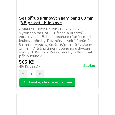
Set přírub kruhových na v-band 89mm
(3.5 palce) - hliníkové
- Materiál: slitina hliníku 6061-T6. -
Vyrobeno na CNC. - Přesné a precizní
zpracování. - Balení obsahuje těsnění mezi
kruhové příruby. Rozměry: - Vnitřní průměr:
89mm. - Vnější průměr: 97mm. - Síla stěny:
1mm. - Vnější průměr náběhu na uchycení
spony: 105mm. - Výška příruby: 20mm.Set
přírub kruhov...
565 Kč
Skladem
467 Kč
bez DPH
Do košíku, chci to mít doma