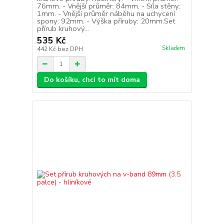
76mm. - Vnější průměr: 84mm. - Síla stěny:
1mm. - Vnější průměr náběhu na uchycení
spony: 92mm. - Výška příruby: 20mm.Set
přírub kruhový...
535 Kč
Skladem
442 Kč
bez DPH
Do košíku, chci to mít doma