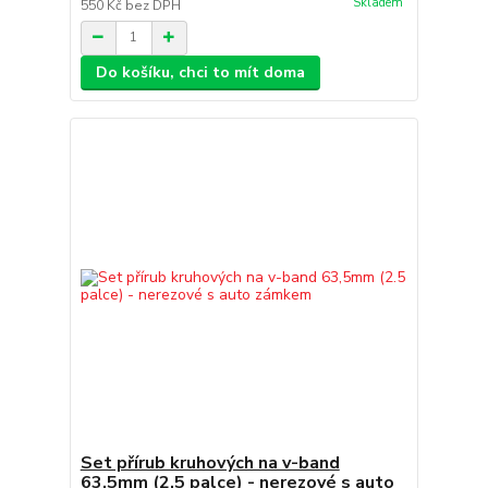
Skladem
550 Kč
bez DPH
Do košíku, chci to mít doma
Set přírub kruhových na v-band
63,5mm (2.5 palce) - nerezové s auto