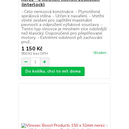
(interlock)
- Celo nerezová konstrukce. - Plynotěsná
spirálová stěna. - Určen k navaření. - Vnitřní
vlnité zesílení pro zajištění maximální
pevnosti a odpružení výfukové soustavy. -
Tento typ vlnovce je mnohem více odolnější
než klasický. Doporučené pro přeplňované
motory. - Extrémní odolnost při zachování
pruž...
1 150 Kč
Skladem
950 Kč
bez DPH
Do košíku, chci to mít doma