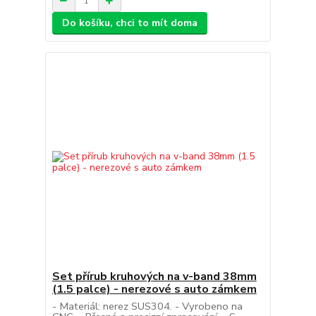
Do košíku, chci to mít doma
Set přírub kruhových na v-band 38mm
(1.5 palce) - nerezové s auto zámkem
- Materiál: nerez SUS304. - Vyrobeno na