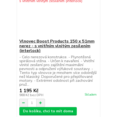
Vlnovec Boost Products 150 x 51mm
nerez - s vnitřním vlnitým zesílením
(interlock)
- Celo nerezová konstrukce. - Plynotěsná
spirálová stěna. - Určen k navaření. - Vnitřní
vlnité zesílení pro zajištění maximální
pevnosti a odpružení výfukové soustavy. -
Tento typ vlnovce je mnohem více odolnější
než klasický. Doporučené pro přeplňované
motory. - Extrémní odolnost při zachování
pruž...
1 195 Kč
Skladem
988 Kč
bez DPH
Do košíku, chci to mít doma