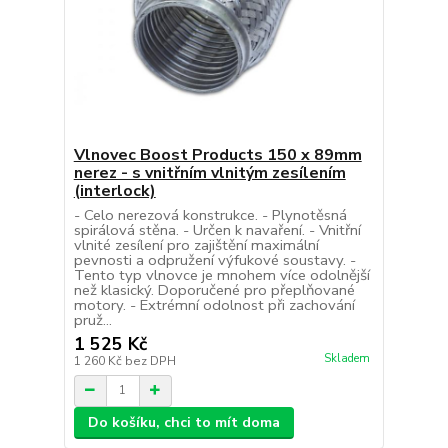
Vlnovec Boost Products 150 x 89mm
nerez - s vnitřním vlnitým zesílením
(interlock)
- Celo nerezová konstrukce. - Plynotěsná
spirálová stěna. - Určen k navaření. - Vnitřní
vlnité zesílení pro zajištění maximální
pevnosti a odpružení výfukové soustavy. -
Tento typ vlnovce je mnohem více odolnější
než klasický. Doporučené pro přeplňované
motory. - Extrémní odolnost při zachování
pruž...
1 525 Kč
Skladem
1 260 Kč
bez DPH
Do košíku, chci to mít doma