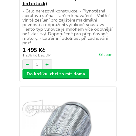
(interlock)
- Celo nerezová konstrukce. - Plynotěsná
spirálová stěna. - Určen k navaření. - Vnitřní
vlnité zesílení pro zajištění maximální
pevnosti a odpružení výfukové soustavy. -
Tento typ vlnovce je mnohem více odolnější
než klasický. Doporučené pro přeplňované
motory. - Extrémní odolnost při zachování
pruž...
1 495 Kč
Skladem
1 236 Kč
bez DPH
Do košíku, chci to mít doma