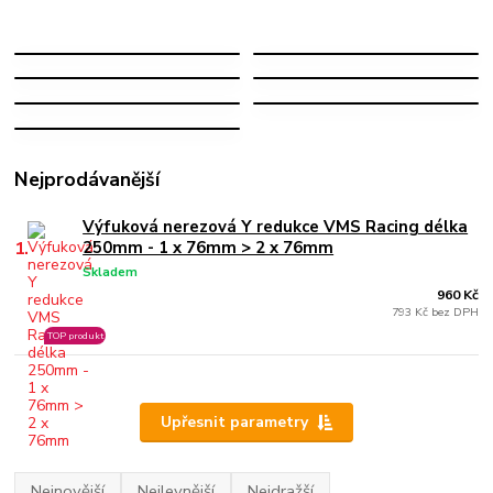
ODSTÍNĚNÍ
VLNOVCE
LAMBDY
VEDENÍ
SPONY NA
NEREZOVÉ
VÝFUK
OSTATNÍ
SPOJKY
PŘÍRUBY
Nejprodávanější
Výfuková nerezová Y redukce VMS Racing délka
1.
250mm - 1 x 76mm > 2 x 76mm
Skladem
960 Kč
793 Kč bez DPH
TOP produkt
Upřesnit parametry
Nejnovější
Nejlevnější
Nejdražší