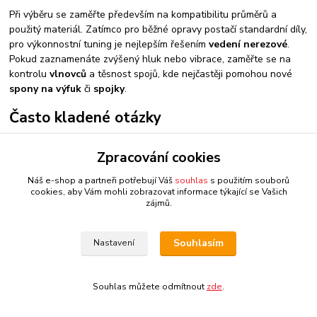
Při výběru se zaměřte především na kompatibilitu průměrů a
použitý materiál. Zatímco pro běžné opravy postačí standardní díly,
pro výkonnostní tuning je nejlepším řešením
vedení nerezové
.
Pokud zaznamenáte zvýšený hluk nebo vibrace, zaměřte se na
kontrolu
vlnovců
a těsnost spojů, kde nejčastěji pomohou nové
spony na výfuk
či
spojky
.
Často kladené otázky
K čemu slouží odstínění lambdy?
Zpracování cookies
Odstínění lambdy se používá k úpravě polohy senzoru vůči proudu
Náš e-shop a partneři potřebují Váš
souhlas
s použitím souborů
výfukových plynů. Často se využívá u vozů s upraveným výfukem,
cookies, aby Vám mohli zobrazovat informace týkající se Vašich
aby se předešlo rozsvícení chybové kontrolky motoru kvůli
zájmů.
odchylkám v měření emisí.
Proč zvolit nerezové vedení místo běžné oceli?
Souhlasím
Nastavení
Nerezová ocel nabízí mnohem vyšší odolnost vůči korozi a
vysokým teplotám. I po letech provozu si zachovává svou
Souhlas můžete odmítnout
zde
.
strukturální integritu a estetický vzhled, což je u výfukových
soustav klíčové.