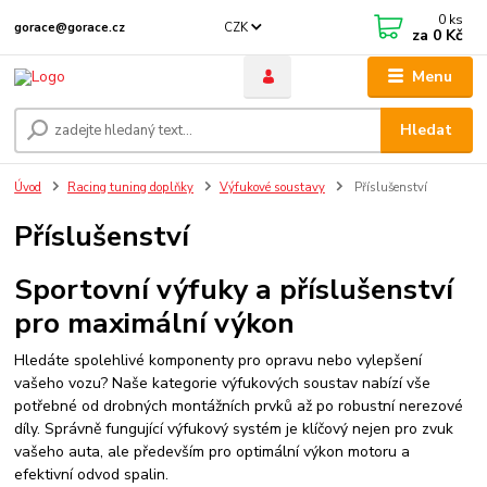
0
ks
CZK
gorace@gorace.cz
za
0 Kč
Menu
Hledat
Úvod
Racing tuning doplňky
Výfukové soustavy
Příslušenství
Příslušenství
Sportovní výfuky a příslušenství
pro maximální výkon
Hledáte spolehlivé komponenty pro opravu nebo vylepšení
vašeho vozu? Naše kategorie výfukových soustav nabízí vše
potřebné od drobných montážních prvků až po robustní nerezové
díly. Správně fungující výfukový systém je klíčový nejen pro zvuk
vašeho auta, ale především pro optimální výkon motoru a
efektivní odvod spalin.