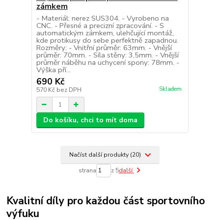
zámkem
- Materiál: nerez SUS304. - Vyrobeno na
CNC. - Přesné a precizní zpracování. - S
automatickým zámkem, ulehčující montáž,
kde protikusy do sebe perfektně zapadnou.
Rozměry: - Vnitřní průměr: 63mm. - Vnější
průměr: 70mm. - Síla stěny: 3,5mm. - Vnější
průměr náběhu na uchycení spony: 78mm. -
Výška pří...
690 Kč
Skladem
570 Kč
bez DPH
Do košíku, chci to mít doma
Načíst další produkty (20)
strana
z 5
další
Kvalitní díly pro každou část sportovního
výfuku