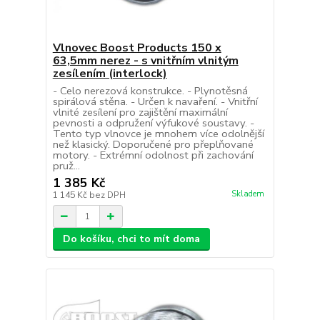
Vlnovec Boost Products 150 x
63,5mm nerez - s vnitřním vlnitým
zesílením (interlock)
- Celo nerezová konstrukce. - Plynotěsná
spirálová stěna. - Určen k navaření. - Vnitřní
vlnité zesílení pro zajištění maximální
pevnosti a odpružení výfukové soustavy. -
Tento typ vlnovce je mnohem více odolnější
než klasický. Doporučené pro přeplňované
motory. - Extrémní odolnost při zachování
pruž...
1 385 Kč
Skladem
1 145 Kč
bez DPH
Do košíku, chci to mít doma