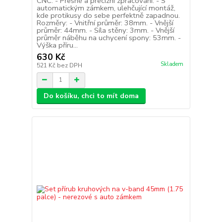
CNC. - Přesné a precizní zpracování. - S
automatickým zámkem, ulehčující montáž,
kde protikusy do sebe perfektně zapadnou.
Rozměry: - Vnitřní průměr: 38mm. - Vnější
průměr: 44mm. - Síla stěny: 3mm. - Vnější
průměr náběhu na uchycení spony: 53mm. -
Výška příru...
630 Kč
Skladem
521 Kč
bez DPH
Do košíku, chci to mít doma