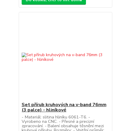
Set přírub kruhových na v-band 76mm
(3 palce) - hliníkové
- Materiál: slitina hliníku 6061-T6. -
Vyrobeno na CNC. - Přesné a precizní
zpracování. - Balení obsahuje těsnění mezi
kruhové příruby. Rozměry: - Vnitřní průměr: