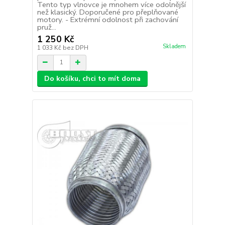
Tento typ vlnovce je mnohem více odolnější
než klasický. Doporučené pro přeplňované
motory. - Extrémní odolnost při zachování
pruž...
1 250 Kč
Skladem
1 033 Kč
bez DPH
Do košíku, chci to mít doma