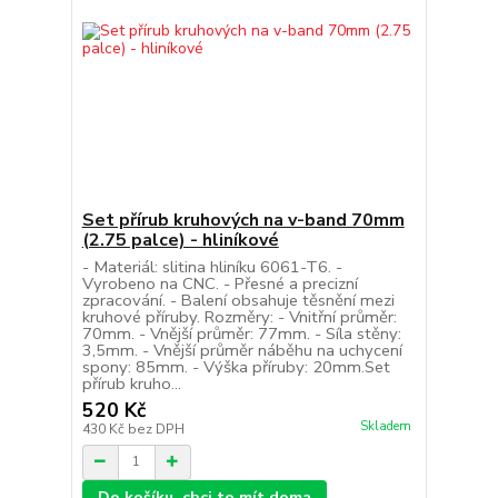
Set přírub kruhových na v-band 70mm
(2.75 palce) - hliníkové
- Materiál: slitina hliníku 6061-T6. -
Vyrobeno na CNC. - Přesné a precizní
zpracování. - Balení obsahuje těsnění mezi
kruhové příruby. Rozměry: - Vnitřní průměr:
70mm. - Vnější průměr: 77mm. - Síla stěny:
3,5mm. - Vnější průměr náběhu na uchycení
spony: 85mm. - Výška příruby: 20mm.Set
přírub kruho...
520 Kč
Skladem
430 Kč
bez DPH
Do košíku, chci to mít doma