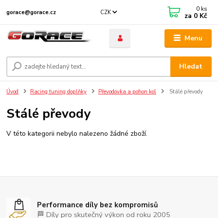
0
ks
CZK
gorace@gorace.cz
za
0 Kč
Menu
Hledat
Úvod
Racing tuning doplňky
Převodovka a pohon kol
Stálé převody
Stálé převody
V této kategorii nebylo nalezeno žádné zboží.
Performance díly bez kompromisů
🏁 Díly pro skutečný výkon od roku 2005