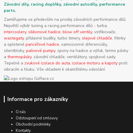
Závodní díly, racing doplňky, závodní autodíly, performance
parts.
Zaměřujeme se především na prodej závodních performance dílů.
Největší výběr tuning a racing performance dílů - turba,
intercoolery
,
silikonové hadice
,
blow off ventily
, vstřikovače,
wastegaty
, přídavné budíky, turbo timery,
olejové chladiče
, fitinky
a opletené
pancéřové hadice
, samosvorné diferenciály,
silentbloky,
palivové pumpy
, spony na hadice a výfuk, termo pásky
a
thermopásky
, závodní chladiče, ventilátory, spojkové sady.
Tepelné a
zvukové izolace do auta
,
izolace motoru a kapoty
proti
vibracím a hluku. Vše skladem k okamžitému odeslání.
Informace pro zákazníky
O nás
Odstoupení od smlouvy
Obchodní podmínky
Kontakty