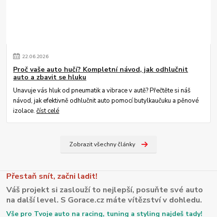
22
.
06
.
2026
Proč vaše auto hučí? Kompletní návod, jak odhlučnit
auto a zbavit se hluku
Unavuje vás hluk od pneumatik a vibrace v autě? Přečtěte si náš
návod, jak efektivně odhlučnit auto pomocí butylkaučuku a pěnové
izolace.
číst celé
Zobrazit všechny články
Přestaň snít, začni ladit!
Váš projekt si zaslouží to nejlepší, posuňte své auto
na další level. S Gorace.cz máte vítězství v dohledu.
Vše pro Tvoje auto na racing, tuning a styling najdeš tady!