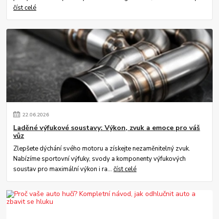
číst celé
22
.
06
.
2026
Laděné výfukové soustavy: Výkon, zvuk a emoce pro váš
vůz
Zlepšete dýchání svého motoru a získejte nezaměnitelný zvuk.
Nabízíme sportovní výfuky, svody a komponenty výfukových
soustav pro maximální výkon i ra...
číst celé