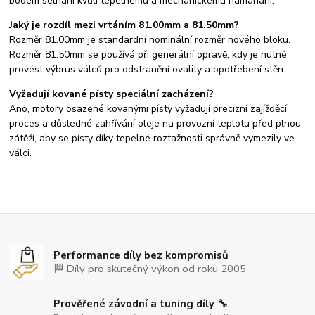
bodem selhání kvůli tepelnému a mechanickému namáhání.
Jaký je rozdíl mezi vrtáním 81.00mm a 81.50mm?
Rozměr 81.00mm je standardní nominální rozměr nového bloku.
Rozměr 81.50mm se používá při generální opravě, kdy je nutné
provést výbrus válců pro odstranění ovality a opotřebení stěn.
Vyžadují kované písty speciální zacházení?
Ano, motory osazené kovanými písty vyžadují precizní zajížděcí
proces a důsledné zahřívání oleje na provozní teplotu před plnou
zátěží, aby se písty díky tepelné roztažnosti správně vymezily ve
válci.
Performance díly bez kompromisů
🏁 Díly pro skutečný výkon od roku 2005
Prověřené závodní a tuning díly 🔧