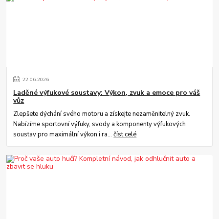
22
.
06
.
2026
Laděné výfukové soustavy: Výkon, zvuk a emoce pro váš
vůz
Zlepšete dýchání svého motoru a získejte nezaměnitelný zvuk.
Nabízíme sportovní výfuky, svody a komponenty výfukových
soustav pro maximální výkon i ra...
číst celé