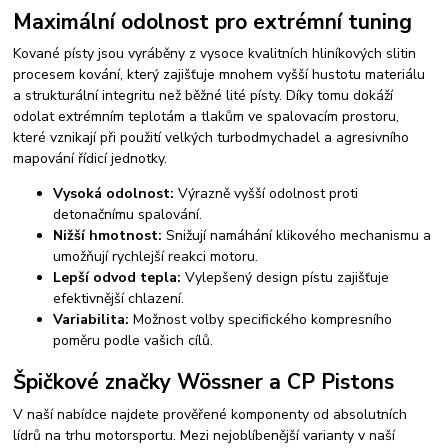
Maximální odolnost pro extrémní tuning
Kované písty jsou vyráběny z vysoce kvalitních hliníkových slitin
procesem kování, který zajišťuje mnohem vyšší hustotu materiálu
a strukturální integritu než běžné lité písty. Díky tomu dokáží
odolat extrémním teplotám a tlakům ve spalovacím prostoru,
které vznikají při použití velkých turbodmychadel a agresivního
mapování řídicí jednotky.
Vysoká odolnost:
Výrazně vyšší odolnost proti
detonačnímu spalování.
Nižší hmotnost:
Snižují namáhání klikového mechanismu a
umožňují rychlejší reakci motoru.
Lepší odvod tepla:
Vylepšený design pístu zajišťuje
efektivnější chlazení.
Variabilita:
Možnost volby specifického kompresního
poměru podle vašich cílů.
Špičkové značky Wössner a CP Pistons
V naší nabídce najdete prověřené komponenty od absolutních
lídrů na trhu motorsportu. Mezi nejoblíbenější varianty v naší