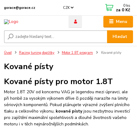
0
ks
CZK
gorace@gorace.cz
za
0 Kč
Menu
Hledat
Úvod
Racing tuning doplňky
Motor 1.8T program
Kované písty
Kované písty
Kované písty pro motor 1.8T
Motor 1.8T 20V od koncernu VAG je legendou mezi úpravci, ale
při honbě za vysokým výkonem dříve či později narazíte na limity
sériových komponentů. Pokud plánujete výrazné zvýšení plnícího
tlaku a celkového výkonu,
kované písty
jsou nezbytnou investicí
pro zajištění maximální spolehlivosti a dlouhé životnosti vašeho
motoru i v těch nejnáročnějších podmínkách.