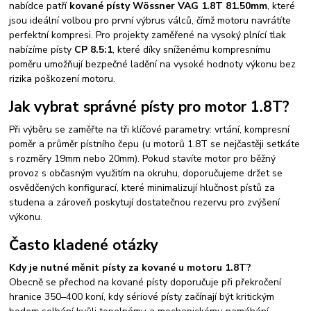
nabídce patří
kované písty Wössner VAG 1.8T 81.50mm
, které
jsou ideální volbou pro první výbrus válců, čímž motoru navrátíte
perfektní kompresi. Pro projekty zaměřené na vysoký plnící tlak
nabízíme písty
CP 8.5:1
, které díky sníženému kompresnímu
poměru umožňují bezpečné ladění na vysoké hodnoty výkonu bez
rizika poškození motoru.
Jak vybrat správné písty pro motor 1.8T?
Při výběru se zaměřte na tři klíčové parametry: vrtání, kompresní
poměr a průměr pístního čepu (u motorů 1.8T se nejčastěji setkáte
s rozměry 19mm nebo 20mm). Pokud stavíte motor pro běžný
provoz s občasným využitím na okruhu, doporučujeme držet se
osvědčených konfigurací, které minimalizují hlučnost pístů za
studena a zároveň poskytují dostatečnou rezervu pro zvýšení
výkonu.
Často kladené otázky
Kdy je nutné měnit písty za kované u motoru 1.8T?
Obecně se přechod na kované písty doporučuje při překročení
hranice 350–400 koní, kdy sériové písty začínají být kritickým