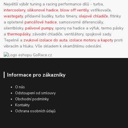
Největší výběr tuning a racing performance dílů - turba,
intercoolery
,
silikonové hadice
,
blow off ventily
, vstřikovače,
wastegaty
, přídavné budíky, turbo timery,
olejové chladiče
, fitinky
a opletené
pancéřové hadice
, samosvorné diferenciály,
silentbloky,
palivové pumpy
, spony na hadice a výfuk, termo pásky
a
thermopásky
, závodní chladiče, ventilátory, spojkové sady.
Tepelné a
zvukové izolace do auta
,
izolace motoru a kapoty
proti
vibracím a hluku. Vše skladem k okamžitému odeslání.
Informace pro zákazníky
O nás
Odstoupení od smlouvy
Obchodní podmínky
Kontakty
Ochrana osobních údajů