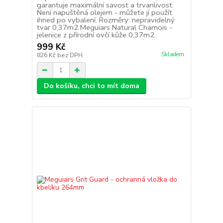
garantuje maximální savost a trvanlivost.
Není napuštěná olejem - můžete jí použít
ihned po vybalení. Rozměry: nepravidelný
tvar 0,37m2.Meguiars Natural Chamois -
jelenice z přírodní ovčí kůže 0,37m2.
999 Kč
Skladem
826 Kč
bez DPH
Do košíku, chci to mít doma