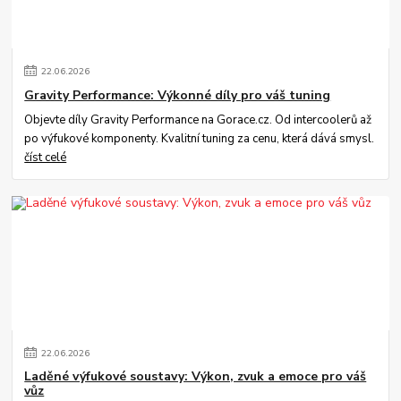
22
.
06
.
2026
Gravity Performance: Výkonné díly pro váš tuning
Objevte díly Gravity Performance na Gorace.cz. Od intercoolerů až
po výfukové komponenty. Kvalitní tuning za cenu, která dává smysl.
číst celé
22
.
06
.
2026
Laděné výfukové soustavy: Výkon, zvuk a emoce pro váš
vůz