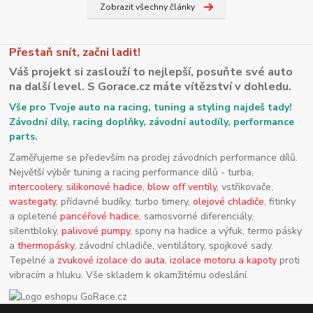
Zobrazit všechny články
Přestaň snít, začni ladit!
Váš projekt si zaslouží to nejlepší, posuňte své auto
na další level. S Gorace.cz máte vítězství v dohledu.
Vše pro Tvoje auto na racing, tuning a styling najdeš tady!
Závodní díly, racing doplňky, závodní autodíly, performance
parts.
Zaměřujeme se především na prodej závodních performance dílů.
Největší výběr tuning a racing performance dílů - turba,
intercoolery
,
silikonové hadice
,
blow off ventily
, vstřikovače,
wastegaty
, přídavné budíky, turbo timery,
olejové chladiče
, fitinky
a opletené
pancéřové hadice
, samosvorné diferenciály,
silentbloky,
palivové pumpy
, spony na hadice a výfuk, termo pásky
a
thermopásky
, závodní chladiče, ventilátory, spojkové sady.
Tepelné a
zvukové izolace do auta
,
izolace motoru a kapoty
proti
vibracím a hluku. Vše skladem k okamžitému odeslání.