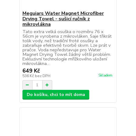
Meguiars Water Magnet Microfiber
Drying Towel - sušicí ručník z
mikrovlákna
Tato extra velká osuška o rozměru 76 x
56cm je vyrobena z mikrovláken. Saje třikrát
tolik vody, než tradiční froté osušky a
zabraňuje efektivně tvorbě skvrn. Lze prát v
pračce. Voda nepředstavuje pro Water
Magnet Drying Towel žádný větší problém.
Exkluzivní technologie mřížkového uložení
mikrovlákna...
649 Kč
Skladem
536 Kč
bez DPH
Do košíku, chci to mít doma