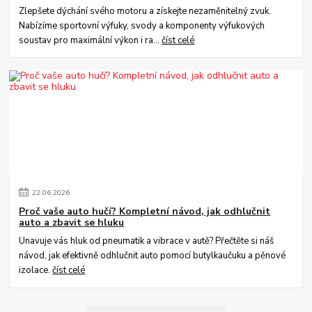
Zlepšete dýchání svého motoru a získejte nezaměnitelný zvuk.
Nabízíme sportovní výfuky, svody a komponenty výfukových
soustav pro maximální výkon i ra...
číst celé
22
.
06
.
2026
Proč vaše auto hučí? Kompletní návod, jak odhlučnit
auto a zbavit se hluku
Unavuje vás hluk od pneumatik a vibrace v autě? Přečtěte si náš
návod, jak efektivně odhlučnit auto pomocí butylkaučuku a pěnové
izolace.
číst celé