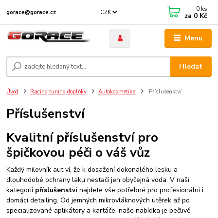
0
ks
CZK
gorace@gorace.cz
za
0 Kč
Menu
Hledat
Úvod
Racing tuning doplňky
Autokosmetika
Příslušenství
Příslušenství
Kvalitní příslušenství pro
špičkovou péči o váš vůz
Každý milovník aut ví, že k dosažení dokonalého lesku a
dlouhodobé ochrany laku nestačí jen obyčejná voda. V naší
kategorii
příslušenství
najdete vše potřebné pro profesionální i
domácí detailing. Od jemných mikrovláknových utěrek až po
specializované aplikátory a kartáče, naše nabídka je pečlivě