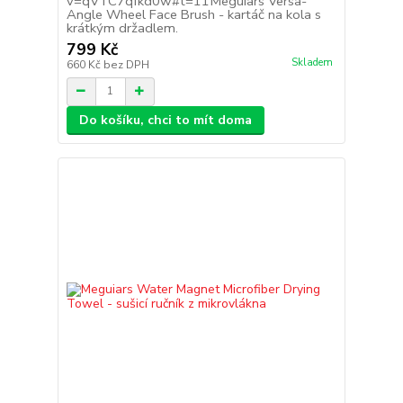
v=qVTC7qfkd0w#t=11Meguiars Versa-
Angle Wheel Face Brush - kartáč na kola s
krátkým držadlem.
799 Kč
Skladem
660 Kč
bez DPH
Do košíku, chci to mít doma