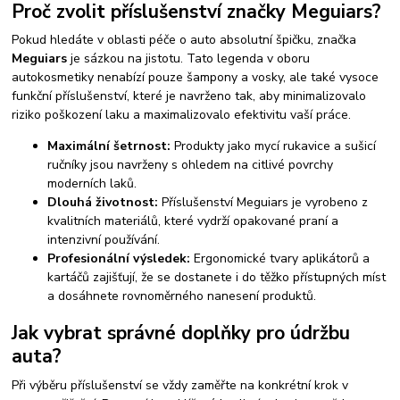
Proč zvolit příslušenství značky Meguiars?
Pokud hledáte v oblasti péče o auto absolutní špičku, značka
Meguiars
je sázkou na jistotu. Tato legenda v oboru
autokosmetiky nenabízí pouze šampony a vosky, ale také vysoce
funkční příslušenství, které je navrženo tak, aby minimalizovalo
riziko poškození laku a maximalizovalo efektivitu vaší práce.
Maximální šetrnost:
Produkty jako mycí rukavice a sušicí
ručníky jsou navrženy s ohledem na citlivé povrchy
moderních laků.
Dlouhá životnost:
Příslušenství Meguiars je vyrobeno z
kvalitních materiálů, které vydrží opakované praní a
intenzivní používání.
Profesionální výsledek:
Ergonomické tvary aplikátorů a
kartáčů zajišťují, že se dostanete i do těžko přístupných míst
a dosáhnete rovnoměrného nanesení produktů.
Jak vybrat správné doplňky pro údržbu
auta?
Při výběru příslušenství se vždy zaměřte na konkrétní krok v