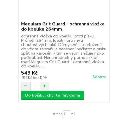
Meguiars Grit Guard - ochranná vložka
do kbelíku 264mm
ochranná vložka do kbelíku proti písku.
Průměr 264mm. Ideální pro mytí
choulostivých laků. Důmyslné síto vložené
do vědra zabraňuje nanesení nečistot a písku
zpět na karosérii - tím se velmi snižuje riziko
poškrábání. Nenahraditelný pomocník při
mytí.Meguiars Grit Guard - ochranná vložka
do kbelíku ...
549 Kč
Skladem
454 Kč
bez DPH
Do košíku, chci to mít doma
strana
z 1