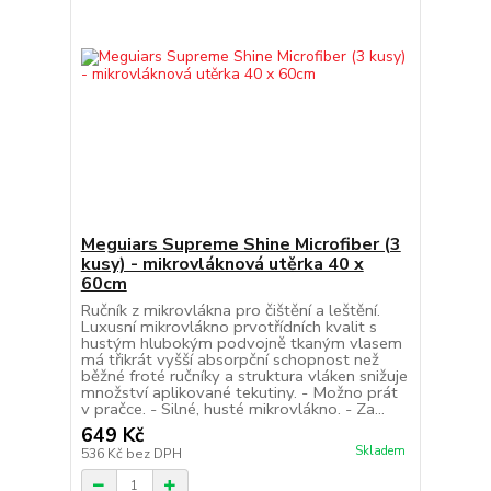
Meguiars Supreme Shine Microfiber (3
kusy) - mikrovláknová utěrka 40 x
60cm
Ručník z mikrovlákna pro čištění a leštění.
Luxusní mikrovlákno prvotřídních kvalit s
hustým hlubokým podvojně tkaným vlasem
má třikrát vyšší absorpční schopnost než
běžné froté ručníky a struktura vláken snižuje
množství aplikované tekutiny. - Možno prát
v pračce. - Silné, husté mikrovlákno. - Za...
649 Kč
Skladem
536 Kč
bez DPH