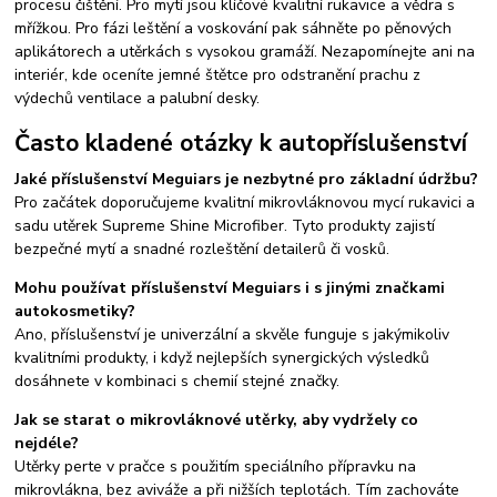
procesu čištění. Pro mytí jsou klíčové kvalitní rukavice a vědra s
mřížkou. Pro fázi leštění a voskování pak sáhněte po pěnových
aplikátorech a utěrkách s vysokou gramáží. Nezapomínejte ani na
interiér, kde oceníte jemné štětce pro odstranění prachu z
výdechů ventilace a palubní desky.
Často kladené otázky k autopříslušenství
Jaké příslušenství Meguiars je nezbytné pro základní údržbu?
Pro začátek doporučujeme kvalitní mikrovláknovou mycí rukavici a
sadu utěrek Supreme Shine Microfiber. Tyto produkty zajistí
bezpečné mytí a snadné rozleštění detailerů či vosků.
Mohu používat příslušenství Meguiars i s jinými značkami
autokosmetiky?
Ano, příslušenství je univerzální a skvěle funguje s jakýmikoliv
kvalitními produkty, i když nejlepších synergických výsledků
dosáhnete v kombinaci s chemií stejné značky.
Jak se starat o mikrovláknové utěrky, aby vydržely co
nejdéle?
Utěrky perte v pračce s použitím speciálního přípravku na
mikrovlákna, bez aviváže a při nižších teplotách. Tím zachováte