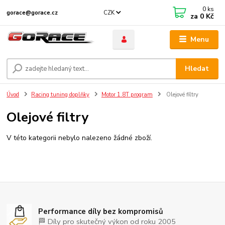
0
ks
CZK
gorace@gorace.cz
za
0 Kč
Menu
Hledat
Úvod
Racing tuning doplňky
Motor 1.8T program
Olejové filtry
Olejové filtry
V této kategorii nebylo nalezeno žádné zboží.
Performance díly bez kompromisů
🏁 Díly pro skutečný výkon od roku 2005