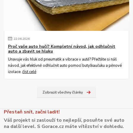
22
.
06
.
2026
Proč vaše auto hučí? Kompletní návod, jak odhlučnit
auto a zbavit se hluku
Unavuje vás hluk od pneumatik a vibrace v autě? Přečtěte si náš
návod, jak efektivně odhlučnit auto pomocí butylkaučuku a pěnové
izolace.
číst celé
Zobrazit všechny články
Přestaň snít, začni ladit!
Váš projekt si zaslouží to nejlepší, posuňte své auto
na další level. S Gorace.cz máte vítězství v dohledu.