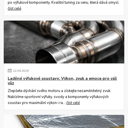
po výfukové komponenty. Kvalitní tuning za cenu, která dává smysl.
číst celé
22
.
06
.
2026
Laděné výfukové soustavy: Výkon, zvuk a emoce pro váš
vůz
Zlepšete dýchání svého motoru a získejte nezaměnitelný zvuk.
Nabízíme sportovní výfuky, svody a komponenty výfukových
soustav pro maximální výkon i ra...
číst celé