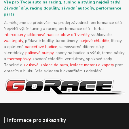
Vše pro Tvoje auto na racing, tuning a styling najdeš tady!
Závodní díly, racing doplňky, závodní autodíly, performance
parts.
Zaměřujeme se především na prodej závodních performance dílů.
Největší výběr tuning a racing performance dílů - turba,
intercoolery
,
silikonové hadice
,
blow off ventily
, vstřikovače,
wastegaty
, přídavné budíky, turbo timery,
olejové chladiče
, fitinky
a opletené
pancéřové hadice
, samosvorné diferenciály,
silentbloky,
palivové pumpy
, spony na hadice a výfuk, termo pásky
a
thermopásky
, závodní chladiče, ventilátory, spojkové sady.
Tepelné a
zvukové izolace do auta
,
izolace motoru a kapoty
proti
vibracím a hluku. Vše skladem k okamžitému odeslání.
Informace pro zákazníky