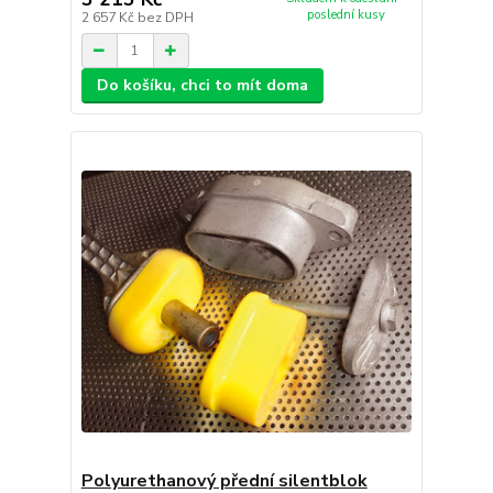
poslední kusy
2 657 Kč
bez DPH
Do košíku, chci to mít doma
Polyurethanový přední silentblok