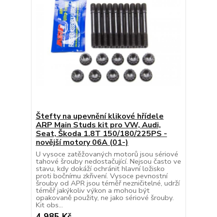
Štefty na upevnění klikové hřídele
ARP Main Studs kit pro VW, Audi,
Seat, Škoda 1.8T 150/180/225PS -
novější motory 06A (01-)
U vysoce zatěžovaných motorů jsou sériové
tahové šrouby nedostačující. Nejsou často ve
stavu, kdy dokáží ochránit hlavní ložisko
proti bočnímu zkřivení. Vysoce pevnostní
šrouby od APR jsou téměř nezničitelné, udrží
téměř jakýkoliv výkon a mohou být
opakovaně použity, ne jako sériové šrouby.
Kit obs...
4 985 Kč