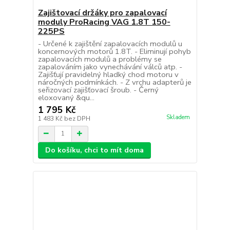
Zajištovací držáky pro zapalovací
moduly ProRacing VAG 1.8T 150-
225PS
- Určené k zajištění zapalovacích modulů u
koncernových motorů 1.8T. - Eliminují pohyb
zapalovacích modulů a problémy se
zapalováním jako vynechávání válců atp. -
Zajišťují pravidelný hladký chod motoru v
náročných podmínkách. - Z vrchu adapterů je
seřizovací zajišťovací šroub. - Černý
eloxovaný &qu...
1 795 Kč
Skladem
1 483 Kč
bez DPH
Do košíku, chci to mít doma