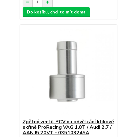
Do košíku, chci to mít doma
Zpětný ventil PCV na odvětrání klikové
skříně ProRacing VAG 1.8T / Audi 2.7 /
AAN I5 20VT - 035103245A