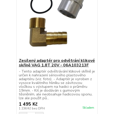
Zesílený adaptér pro odvětrání klikové
skříně VAG 1.8T 20V - 06A103213F
- Tento adaptér odvětrávání klikové skříně je
určen k nahrazení sériového plastového
adaptéru (viz. foto). - Adaptér je vyroben z
vysoce kvalitního hliníku se závitovou
vložkou s výstupem na hadici o průměru
19mm. - Kit je dodáván s gumovým
těsněním, ale neobsahuje hadicovou sponu,
lze ale použít pů...
1 495 Kč
Skladem
1 236 Kč
bez DPH