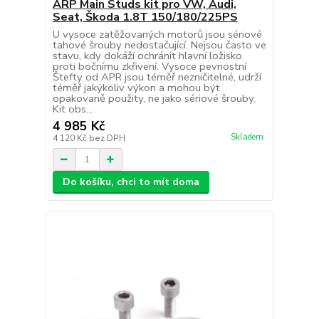
ARP Main Studs kit pro VW, Audi,
Seat, Škoda 1.8T 150/180/225PS
U vysoce zatěžovaných motorů jsou sériové
tahové šrouby nedostačující. Nejsou často ve
stavu, kdy dokáží ochránit hlavní ložisko
proti bočnímu zkřivení. Vysoce pevnostní
Štefty od APR jsou téměř nezničitelné, udrží
téměř jakýkoliv výkon a mohou být
opakovaně použity, ne jako sériové šrouby.
Kit obs...
4 985 Kč
Skladem
4 120 Kč
bez DPH
Do košíku, chci to mít doma