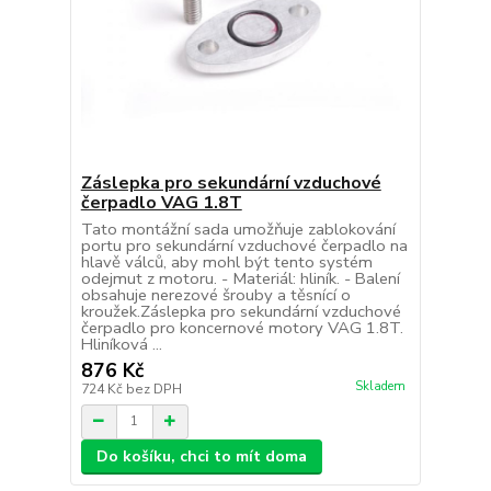
Záslepka pro sekundární vzduchové
čerpadlo VAG 1.8T
Tato montážní sada umožňuje zablokování
portu pro sekundární vzduchové čerpadlo na
hlavě válců, aby mohl být tento systém
odejmut z motoru. - Materiál: hliník. - Balení
obsahuje nerezové šrouby a těsnící o
kroužek.Záslepka pro sekundární vzduchové
čerpadlo pro koncernové motory VAG 1.8T.
Hliníková ...
876 Kč
Skladem
724 Kč
bez DPH
Do košíku, chci to mít doma