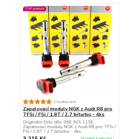
TOP produkt
1 hodnocení
Zapalovací moduly NGK z Audi R8 pro
TFSi / FSi / 1.8T / 2.7 biturbo - 4ks
Originální číslo dílu: 06E 905 115E
Zapalovací moduly NGK z Audi R8 pro TFSi /
FSi / 1.8T / 2.7 biturbo - 4ks.
3 215 Kč
Skladem k odeslání -