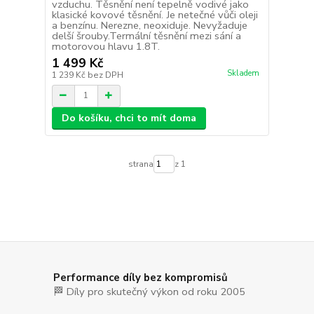
vzduchu. Těsnění není tepelně vodivé jako
klasické kovové těsnění. Je netečné vůči oleji
a benzínu. Nerezne, neoxiduje. Nevyžaduje
delší šrouby.Termální těsnění mezi sání a
motorovou hlavu 1.8T.
1 499 Kč
Skladem
1 239 Kč
bez DPH
Do košíku, chci to mít doma
strana
z 1
Performance díly bez kompromisů
🏁 Díly pro skutečný výkon od roku 2005