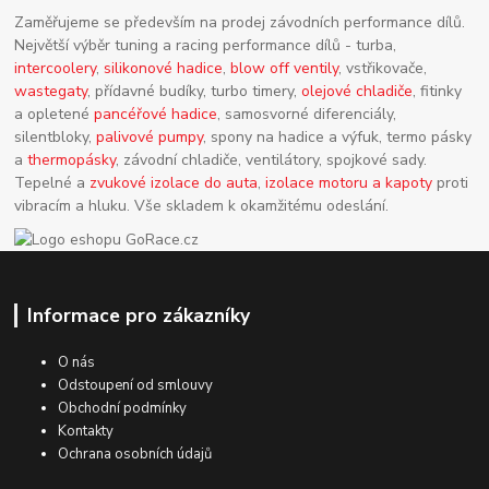
Zaměřujeme se především na prodej závodních performance dílů.
Největší výběr tuning a racing performance dílů - turba,
intercoolery
,
silikonové hadice
,
blow off ventily
, vstřikovače,
wastegaty
, přídavné budíky, turbo timery,
olejové chladiče
, fitinky
a opletené
pancéřové hadice
, samosvorné diferenciály,
silentbloky,
palivové pumpy
, spony na hadice a výfuk, termo pásky
a
thermopásky
, závodní chladiče, ventilátory, spojkové sady.
Tepelné a
zvukové izolace do auta
,
izolace motoru a kapoty
proti
vibracím a hluku. Vše skladem k okamžitému odeslání.
Informace pro zákazníky
O nás
Odstoupení od smlouvy
Obchodní podmínky
Kontakty
Ochrana osobních údajů