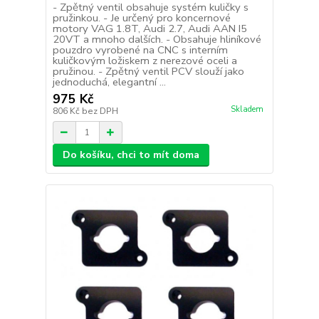
- Zpětný ventil obsahuje systém kuličky s
pružinkou. - Je určený pro koncernové
motory VAG 1.8T, Audi 2.7, Audi AAN I5
20VT a mnoho dalších. - Obsahuje hliníkové
pouzdro vyrobené na CNC s interním
kuličkovým ložiskem z nerezové oceli a
pružinou. - Zpětný ventil PCV slouží jako
jednoduchá, elegantní ...
975 Kč
Skladem
806 Kč
bez DPH
Do košíku, chci to mít doma