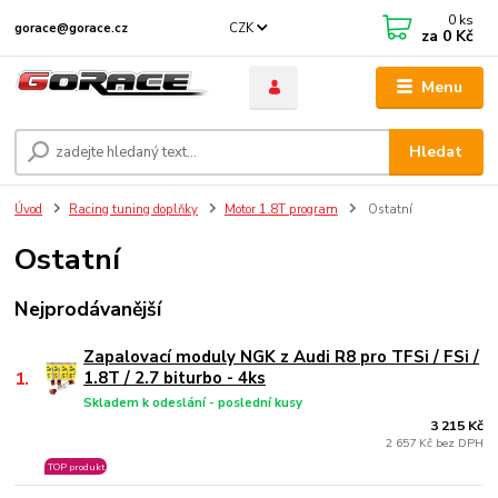
0
ks
CZK
gorace@gorace.cz
za
0 Kč
Menu
Hledat
Úvod
Racing tuning doplňky
Motor 1.8T program
Ostatní
Ostatní
Nejprodávanější
Zapalovací moduly NGK z Audi R8 pro TFSi / FSi /
1.
1.8T / 2.7 biturbo - 4ks
Skladem k odeslání - poslední kusy
3 215 Kč
2 657 Kč bez DPH
TOP produkt