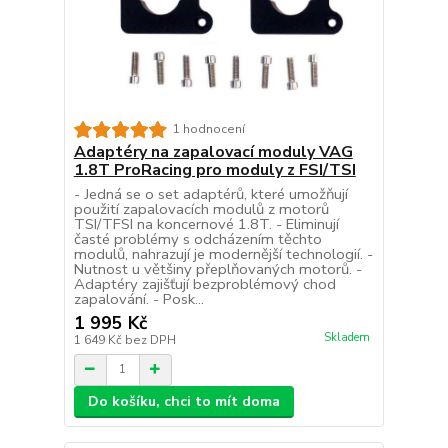
1 hodnocení
Adaptéry na zapalovací moduly VAG
1.8T ProRacing pro moduly z FSI/TSI
- Jedná se o set adaptérů, které umožňují
použití zapalovacích modulů z motorů
TSI/TFSI na koncernové 1.8T. - Eliminují
časté problémy s odcházením těchto
modulů, nahrazují je modernější technologií. -
Nutnost u většiny přeplňovaných motorů. -
Adaptéry zajišťují bezproblémový chod
zapalování. - Posk...
1 995 Kč
Skladem
1 649 Kč
bez DPH
Do košíku, chci to mít doma