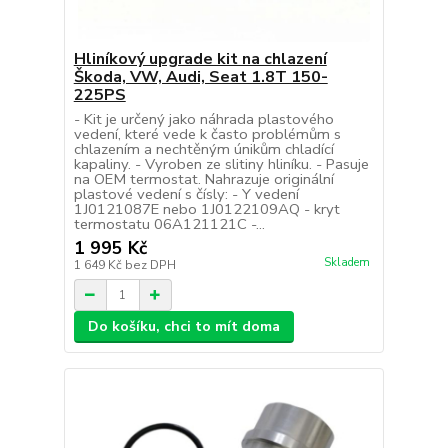
Hliníkový upgrade kit na chlazení
Škoda, VW, Audi, Seat 1.8T 150-
225PS
- Kit je určený jako náhrada plastového
vedení, které vede k často problémům s
chlazením a nechtěným únikům chladící
kapaliny. - Vyroben ze slitiny hliníku. - Pasuje
na OEM termostat. Nahrazuje originální
plastové vedení s čísly: - Y vedení
1J0121087E nebo 1J0122109AQ - kryt
termostatu 06A121121C -...
1 995 Kč
Skladem
1 649 Kč
bez DPH
Do košíku, chci to mít doma