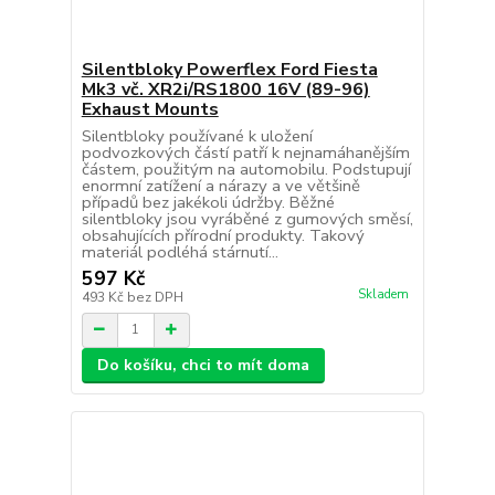
Silentbloky Powerflex Ford Fiesta
Mk3 vč. XR2i/RS1800 16V (89-96)
Exhaust Mounts
Silentbloky používané k uložení
podvozkových částí patří k nejnamáhanějším
částem, použitým na automobilu. Podstupují
enormní zatížení a nárazy a ve většině
případů bez jakékoli údržby. Běžné
silentbloky jsou vyráběné z gumových směsí,
obsahujících přírodní produkty. Takový
materiál podléhá stárnutí...
597 Kč
Skladem
493 Kč
bez DPH
Do košíku, chci to mít doma