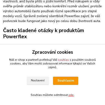
vlastnosti, aniž byste přišli o jízdní komfort. Před nákupem si vždy
ověřte průměr stabilizátoru nebo konkrétní rozměr uložení, protože
výrobci automobilů často používali různé specifikace pro stejné
modely vozů. Správně zvolený silentblok Powerflex zajistí, že váš
podvozek bude fungovat jako nový po celou dobu životnosti auta.
Často kladené otázky k produktům
Powerflex
Zhorší se komfort jízdy po instalaci Powerflexu?
Zpracování cookies
U řady Road Series je nárůst vibrací minimální a pro většinu řidičů
téměř nepostřehnutelný. Výrazně však pocítíte lepší odezvu od
Náš e-shop a partneři potřebují Váš
souhlas
s použitím souborů
volantu a přesnější vedení stopy.
cookies, aby Vám mohli zobrazovat informace týkající se Vašich
zájmů.
Je nutná speciální údržba?
Silentbloky Powerflex jsou navrženy jako bezúdržbové. Při
Souhlasím
Nastavení
montáži je však nezbytné použít přiložené speciální mazivo na
bázi mědi, které zajistí tichý chod a eliminuje případné vrzání.
Souhlas můžete odmítnout
zde
.
Zvládnu montáž svépomocí?