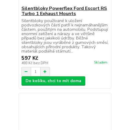
Silentbloky Powerflex Ford Escort RS
Turbo 1 Exhaust Mounts
Silentbloky používané k uložení
podvozkových částí patří k nejnamáhanějším
částem, použitým na automobilu. Podstupují
enormní zatížení a nárazy a ve většině
případů bez jakékoli údržby. Běžné
silentbloky jsou vyráběné z gumových směsí,
obsahujících přírodní produkty. Takový
materiál podléhá stárnutí...
597 Kč
Skladem
493 Kč
bez DPH
Do košíku, chci to mít doma