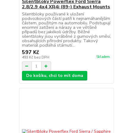
Silentbloky Powerflex Ford Sierra
2.8/2.9 4x4 XR4i (89-) Exhaust Mounts
Silentbloky používané k uložení
podvozkových částí patří k nejnamáhanějším
částem, použitým na automobilu. Podstupují
enormní zatížení a nárazy a ve většině
případů bez jakékoli údržby. Běžné
silentbloky jsou vyráběné z gumových směsí,
obsahujících přírodní produkty. Takový
materiál podléhá stárnutí...
597 Kč
Skladem
493 Kč
bez DPH
Do košíku, chci to mít doma