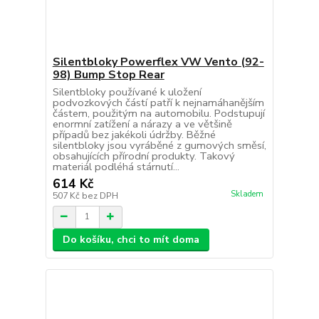
Silentbloky Powerflex VW Vento (92-
98) Bump Stop Rear
Silentbloky používané k uložení
podvozkových částí patří k nejnamáhanějším
částem, použitým na automobilu. Podstupují
enormní zatížení a nárazy a ve většině
případů bez jakékoli údržby. Běžné
silentbloky jsou vyráběné z gumových směsí,
obsahujících přírodní produkty. Takový
materiál podléhá stárnutí...
614 Kč
Skladem
507 Kč
bez DPH
Do košíku, chci to mít doma