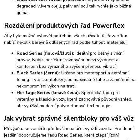
degradaci vlivem olejů, paliv ani soli tak rychle jako běžná
guma.
Rozdělení produktových řad Powerflex
Aby bylo možné vyhovět potřebám všech uživatelů, Powerflex
nabízí několik barevně odlišených řad podle tuhosti materiálu:
Road Series (fialová/žlutá):
Ideální pro běžný silniční
provoz. Nabízí perfektní rovnováhu mezi výkonem a
komfortem bez výrazného zvýšení přenosu vibrací.
Black Series (černá):
Určeno pro motorsport a extrémní
tuning. Tyto silentbloky jsou maximálně tuhé a zaměřené na
nekompromisní výkon na trati.
Heritage Series (tmavě šedá):
Specifická řada pro
veterány a klasické vozy, která zachovává původní vzhled,
ale využívá moderní polyuretanové technologie.
Jak vybrat správné silentbloky pro váš vůz
Při výběru se zaměřte především na účel využití vozidla. Pro denní
ježdění doporučujeme řadu Road Series, která zlepší jízdní