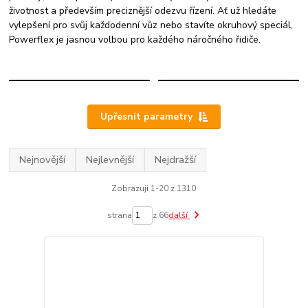
životnost a především preciznější odezvu řízení. Ať už hledáte
vylepšení pro svůj každodenní vůz nebo stavíte okruhový speciál,
Powerflex je jasnou volbou pro každého náročného řidiče.
VIBRA-
POWERFLEX
TECHNICS
Upřesnit parametry
Nejnovější
Nejlevnější
Nejdražší
Zobrazuji 1-20 z 1310
strana
z 66
další