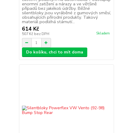
enormní zatížení a nárazy a ve většině
případů bez jakékoli údržby. Běžné
silentbloky jsou vyráběné z gumových směsí,
obsahujících přírodní produkty. Takový
materiál podléhá stárnutí...
614 Kč
Skladem
507 Kč
bez DPH
Do košíku, chci to mít doma