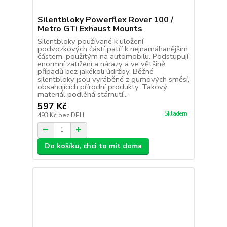
Silentbloky Powerflex Rover 100 /
Metro GTi Exhaust Mounts
Silentbloky používané k uložení
podvozkových částí patří k nejnamáhanějším
částem, použitým na automobilu. Podstupují
enormní zatížení a nárazy a ve většině
případů bez jakékoli údržby. Běžné
silentbloky jsou vyráběné z gumových směsí,
obsahujících přírodní produkty. Takový
materiál podléhá stárnutí...
597 Kč
Skladem
493 Kč
bez DPH
Do košíku, chci to mít doma