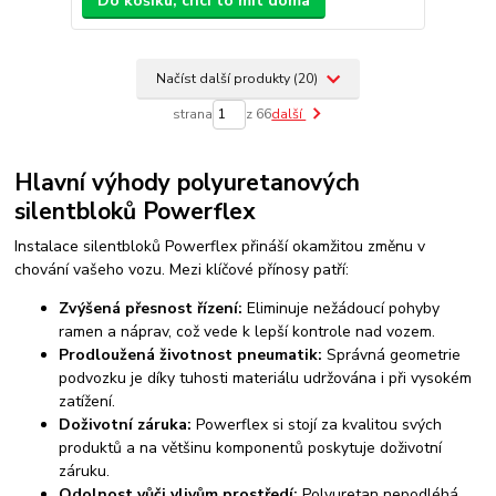
Do košíku, chci to mít doma
Načíst další produkty (20)
strana
z 66
další
Hlavní výhody polyuretanových
silentbloků Powerflex
Instalace silentbloků Powerflex přináší okamžitou změnu v
chování vašeho vozu. Mezi klíčové přínosy patří:
Zvýšená přesnost řízení:
Eliminuje nežádoucí pohyby
ramen a náprav, což vede k lepší kontrole nad vozem.
Prodloužená životnost pneumatik:
Správná geometrie
podvozku je díky tuhosti materiálu udržována i při vysokém
zatížení.
Doživotní záruka:
Powerflex si stojí za kvalitou svých
produktů a na většinu komponentů poskytuje doživotní
záruku.
Odolnost vůči vlivům prostředí:
Polyuretan nepodléhá