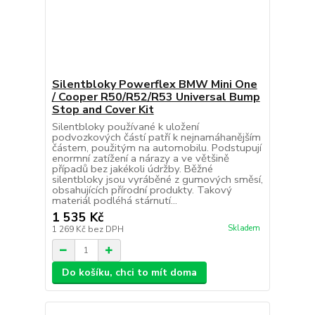
Silentbloky Powerflex BMW Mini One
/ Cooper R50/R52/R53 Universal Bump
Stop and Cover Kit
Silentbloky používané k uložení
podvozkových částí patří k nejnamáhanějším
částem, použitým na automobilu. Podstupují
enormní zatížení a nárazy a ve většině
případů bez jakékoli údržby. Běžné
silentbloky jsou vyráběné z gumových směsí,
obsahujících přírodní produkty. Takový
materiál podléhá stárnutí...
1 535 Kč
Skladem
1 269 Kč
bez DPH
Do košíku, chci to mít doma