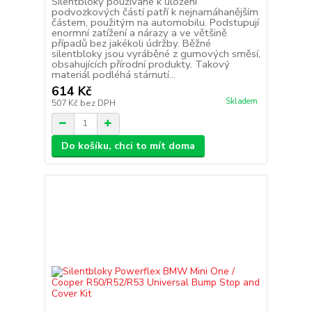
Silentbloky používané k uložení
podvozkových částí patří k nejnamáhanějším
částem, použitým na automobilu. Podstupují
enormní zatížení a nárazy a ve většině
případů bez jakékoli údržby. Běžné
silentbloky jsou vyráběné z gumových směsí,
obsahujících přírodní produkty. Takový
materiál podléhá stárnutí...
614 Kč
Skladem
507 Kč
bez DPH
Do košíku, chci to mít doma