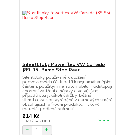
Silentbloky Powerflex VW Corrado
(89-95) Bump Stop Rear
Silentbloky používané k uložení
podvozkových částí patří k nejnamáhanějším
částem, použitým na automobilu. Podstupují
enormní zatížení a nárazy a ve většině
případů bez jakékoli údržby. Běžné
silentbloky jsou vyráběné z gumových směsí,
obsahujících přírodní produkty. Takový
materiál podléhá stárnutí...
614 Kč
Skladem
507 Kč
bez DPH