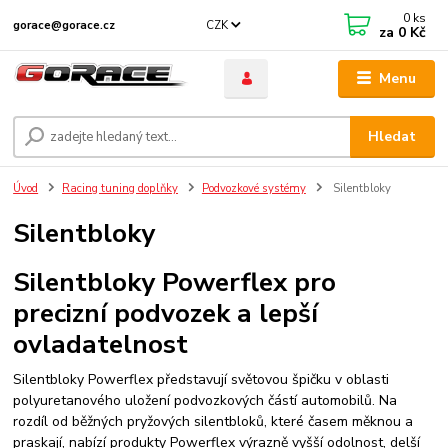
0
ks
CZK
gorace@gorace.cz
za
0 Kč
Menu
Hledat
Úvod
Racing tuning doplňky
Podvozkové systémy
Silentbloky
Silentbloky
Silentbloky Powerflex pro
precizní podvozek a lepší
ovladatelnost
Silentbloky Powerflex představují světovou špičku v oblasti
polyuretanového uložení podvozkových částí automobilů. Na
rozdíl od běžných pryžových silentbloků, které časem měknou a
praskají, nabízí produkty Powerflex výrazně vyšší odolnost, delší