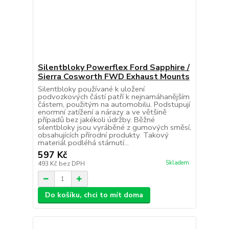
Silentbloky Powerflex Ford Sapphire /
Sierra Cosworth FWD Exhaust Mounts
Silentbloky používané k uložení
podvozkových částí patří k nejnamáhanějším
částem, použitým na automobilu. Podstupují
enormní zatížení a nárazy a ve většině
případů bez jakékoli údržby. Běžné
silentbloky jsou vyráběné z gumových směsí,
obsahujících přírodní produkty. Takový
materiál podléhá stárnutí...
597 Kč
Skladem
493 Kč
bez DPH
Do košíku, chci to mít doma