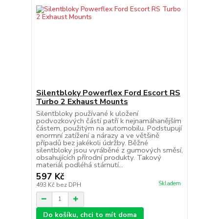
Silentbloky Powerflex Ford Escort RS
Turbo 2 Exhaust Mounts
Silentbloky používané k uložení
podvozkových částí patří k nejnamáhanějším
částem, použitým na automobilu. Podstupují
enormní zatížení a nárazy a ve většině
případů bez jakékoli údržby. Běžné
silentbloky jsou vyráběné z gumových směsí,
obsahujících přírodní produkty. Takový
materiál podléhá stárnutí...
597 Kč
Skladem
493 Kč
bez DPH
Do košíku, chci to mít doma