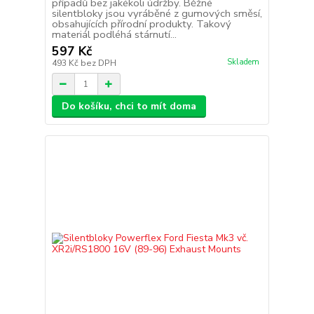
případů bez jakékoli údržby. Běžné
silentbloky jsou vyráběné z gumových směsí,
obsahujících přírodní produkty. Takový
materiál podléhá stárnutí...
597 Kč
Skladem
493 Kč
bez DPH
Do košíku, chci to mít doma