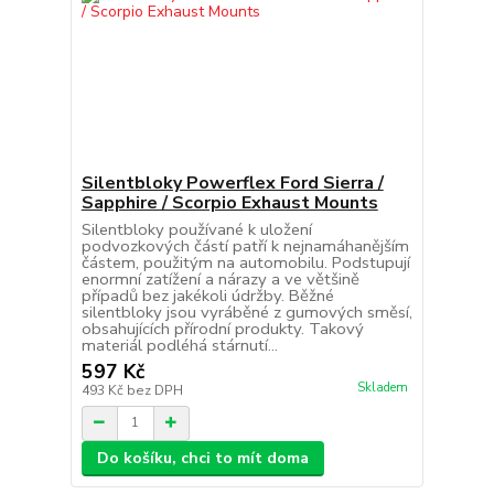
Silentbloky Powerflex Ford Sierra /
Sapphire / Scorpio Exhaust Mounts
Silentbloky používané k uložení
podvozkových částí patří k nejnamáhanějším
částem, použitým na automobilu. Podstupují
enormní zatížení a nárazy a ve většině
případů bez jakékoli údržby. Běžné
silentbloky jsou vyráběné z gumových směsí,
obsahujících přírodní produkty. Takový
materiál podléhá stárnutí...
597 Kč
Skladem
493 Kč
bez DPH
Do košíku, chci to mít doma