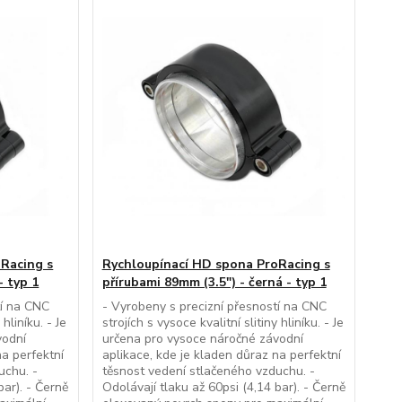
Racing s
Rychloupínací HD spona ProRacing s
- typ 1
přírubami 89mm (3.5") - černá - typ 1
tí na CNC
- Vyrobeny s precizní přesností na CNC
 hliníku. - Je
strojích s vysoce kvalitní slitiny hliníku. - Je
vodní
určena pro vysoce náročné závodní
na perfektní
aplikace, kde je kladen důraz na perfektní
uchu. -
těsnost vedení stlačeného vzduchu. -
bar). - Černě
Odolávají tlaku až 60psi (4,14 bar). - Černě