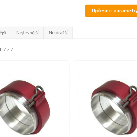
Upřesnit parametr
jší
Nejlevnější
Nejdražší
1-7 z 7