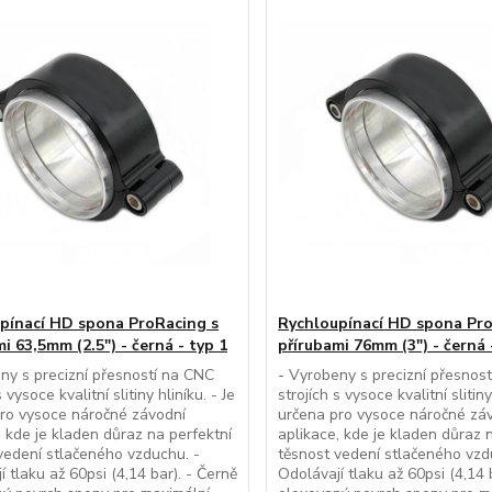
pínací HD spona ProRacing s
Rychloupínací HD spona Pro
i 63,5mm (2.5") - černá - typ 1
přírubami 76mm (3") - černá 
ny s precizní přesností na CNC
- Vyrobeny s precizní přesnos
s vysoce kvalitní slitiny hliníku. - Je
strojích s vysoce kvalitní slitiny
ro vysoce náročné závodní
určena pro vysoce náročné zá
, kde je kladen důraz na perfektní
aplikace, kde je kladen důraz 
vedení stlačeného vzduchu. -
těsnost vedení stlačeného vzd
í tlaku až 60psi (4,14 bar). - Černě
Odolávají tlaku až 60psi (4,14 