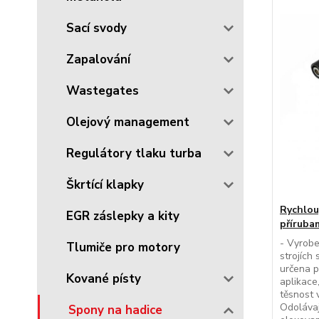
Sací svody
Zapalování
Wastegates
Olejový management
Regulátory tlaku turba
Škrtící klapky
Rychlou
EGR záslepky a kity
přírubam
- Vyrobe
Tlumiče pro motory
strojích 
určena p
Kované písty
aplikace
těsnost 
Odolávaj
Spony na hadice