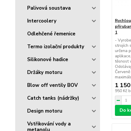
Palivová soustava
Intercoolery
Rychlou
přírubam
1
Odlehčené řemenice
- Vyrobe
strojích 
Termo izolační produkty
určena p
aplikace
Silikonové hadice
těsnost 
Odolávají
Držáky motoru
Červeně
maximáln
1 150
Blow off ventily BOV
950 Kč
b
Catch tanks (nádržky)
Do k
Design motoru
Vstřikování vody a
metanolu