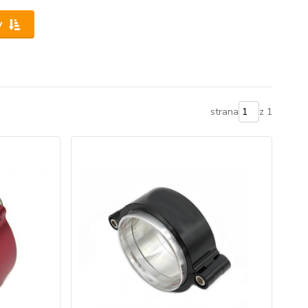
y
strana
z 1