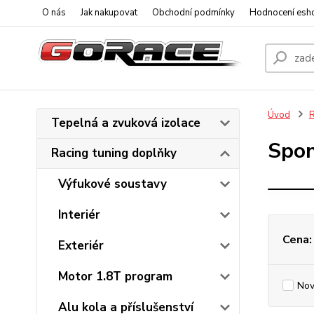
O nás
Jak nakupovat
Obchodní podmínky
Hodnocení esh
Úvod
R
Tepelná a zvuková izolace
Spon
Racing tuning doplňky
Výfukové soustavy
Interiér
Cena:
Exteriér
Motor 1.8T program
Nov
Alu kola a příslušenství