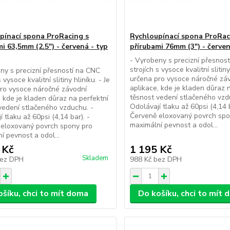
pínací spona ProRacing s
Rychloupínací spona ProRac
i 63,5mm (2.5") - červená - typ
přírubami 76mm (3") - červen
- Vyrobeny s precizní přesnos
strojích s vysoce kvalitní slitiny
ny s precizní přesností na CNC
určena pro vysoce náročné zá
s vysoce kvalitní slitiny hliníku. - Je
aplikace, kde je kladen důraz 
ro vysoce náročné závodní
těsnost vedení stlačeného vzd
, kde je kladen důraz na perfektní
Odolávají tlaku až 60psi (4,14 b
vedení stlačeného vzduchu. -
Červeně eloxovaný povrch spo
 tlaku až 60psi (4,14 bar). -
maximální pevnost a odol...
 eloxovaný povrch spony pro
í pevnost a odol...
 Kč
1 195 Kč
Skladem
ez DPH
988 Kč
bez DPH
ošíku, chci to mít doma
Do košíku, chci to mít