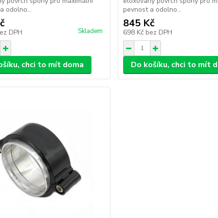
ý povrch spony pro maximální
eloxovaný povrch spony pro m
a odolno...
pevnost a odolno...
č
845 Kč
Skladem
ez DPH
698 Kč
bez DPH
ošíku, chci to mít doma
Do košíku, chci to mít