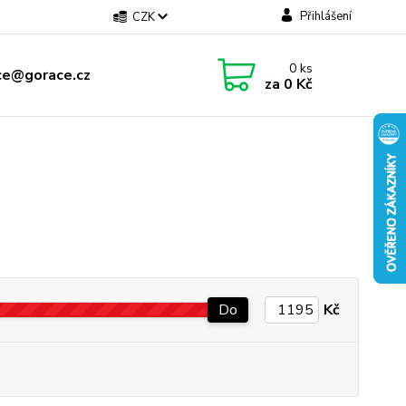
Přihlášení
CZK
0
ks
ce@gorace.cz
za
0 Kč
Do
Kč