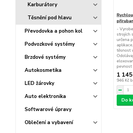
Karburátory
Rychlou
Těsnění pod hlavu
přírubam
- Vyrobe
Převodovka a pohon kol
strojích 
určena p
Podvozkové systémy
aplikace
těsnost 
Odolávaj
Brzdové systémy
eloxovan
pevnost 
Autokosmetika
1 145
946 Kč
b
LED žárovky
Auto elektronika
Do k
Softwarové úpravy
Oblečení a vybavení