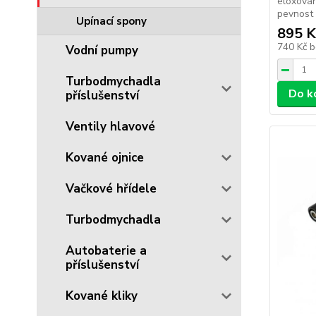
eloxovan
pevnost 
Upínací spony
895 K
740 Kč
b
Vodní pumpy
Turbodmychadla
Do k
příslušenství
Ventily hlavové
Kované ojnice
Vačkové hřídele
Turbodmychadla
Autobaterie a
příslušenství
Kované kliky