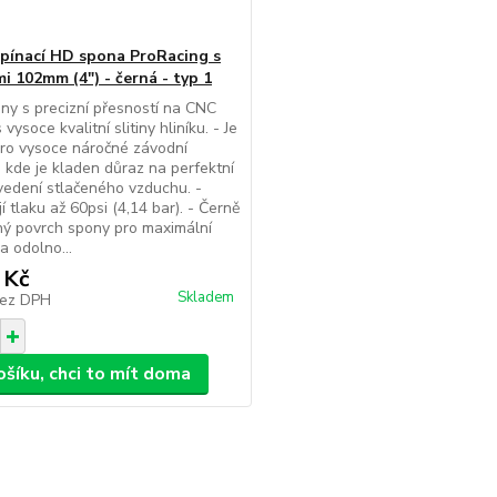
pínací HD spona ProRacing s
i 102mm (4") - černá - typ 1
ny s precizní přesností na CNC
s vysoce kvalitní slitiny hliníku. - Je
ro vysoce náročné závodní
, kde je kladen důraz na perfektní
vedení stlačeného vzduchu. -
í tlaku až 60psi (4,14 bar). - Černě
ý povrch spony pro maximální
a odolno...
 Kč
Skladem
ez DPH
ošíku, chci to mít doma