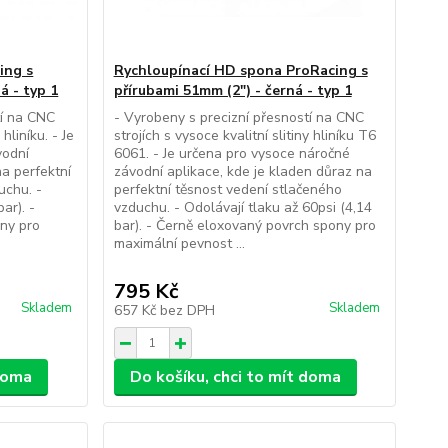
ing s
Rychloupínací HD spona ProRacing s
á - typ 1
přírubami 51mm (2") - černá - typ 1
tí na CNC
- Vyrobeny s precizní přesností na CNC
 hliníku. - Je
strojích s vysoce kvalitní slitiny hliníku T6
vodní
6061. - Je určena pro vysoce náročné
na perfektní
závodní aplikace, kde je kladen důraz na
uchu. -
perfektní těsnost vedení stlačeného
ar). -
vzduchu. - Odolávají tlaku až 60psi (4,14
ny pro
bar). - Černě eloxovaný povrch spony pro
maximální pevnost ...
795 Kč
Skladem
Skladem
657 Kč
bez DPH
 doma
Do košíku, chci to mít doma