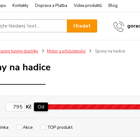
opu
Kontakty
Doprava a Platba
Videa produktů
Blog
Hledat
gora
acing tuning doplňky
Motor a příslušenství
Spony na hadice
y na hadice
UPÍNACÍ
SPONY
Kč
Od
inka
Akce
TOP produkt