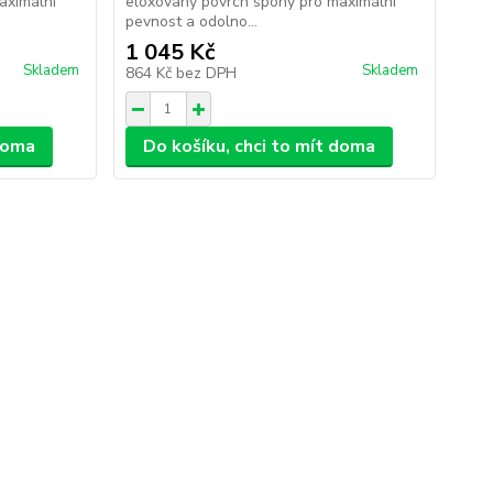
aximální
eloxovaný povrch spony pro maximální
pevnost a odolno...
1 045 Kč
Skladem
Skladem
864 Kč
bez DPH
 doma
Do košíku, chci to mít doma