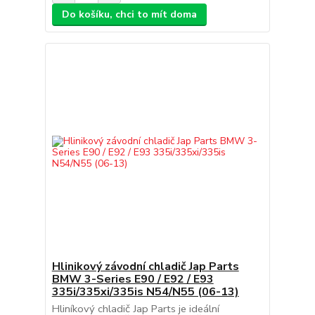
Do košíku, chci to mít doma
Hlinikový závodní chladič Jap Parts
BMW 3-Series E90 / E92 / E93
335i/335xi/335is N54/N55 (06-13)
Hliníkový chladič Jap Parts je ideální