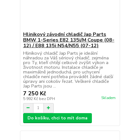
Hlinikový závodní chladič Jap Parts
BMW 1-Series E82 135i/M Coupe (08-
12) / E88 135i N54/N55 (07-12)
Hliníkový chladič Jap Parts je ideální
náhradou za Váš sériový chladič, zejména
pro Ty, kteří chtějí celkově zvýšit výkon a
životnost motoru. Instalace chladiče je
maximálně jednoduchá, pro uchycení
chladiče není potřeba provádět žádné další
úpravy ani cokoliv řezat. Veškeré chladiče
Jap Parts jsou ...
7 250 Kč
Skladem
5 992 Kč
bez DPH
Do košíku, chci to mít doma