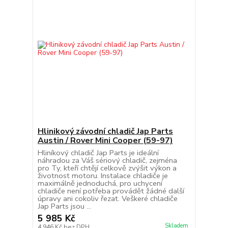
Hlinikový závodní chladič Jap Parts
Austin / Rover Mini Cooper (59-97)
Hliníkový chladič Jap Parts je ideální
náhradou za Váš sériový chladič, zejména
pro Ty, kteří chtějí celkově zvýšit výkon a
životnost motoru. Instalace chladiče je
maximálně jednoduchá, pro uchycení
chladiče není potřeba provádět žádné další
úpravy ani cokoliv řezat. Veškeré chladiče
Jap Parts jsou ...
5 985 Kč
Skladem
4 946 Kč
bez DPH