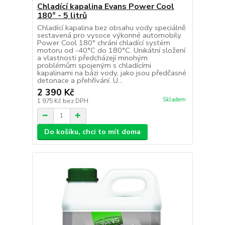
Chladící kapalina Evans Power Cool
180° - 5 litrů
Chladící kapalina bez obsahu vody speciálně
sestavená pro vysoce výkonné automobily.
Power Cool 180° chrání chladící systém
motoru od -40°C do 180°C. Unikátní složení
a vlastnosti předcházejí mnohým
problémům spojeným s chladícími
kapalinami na bázi vody, jako jsou předčasné
detonace a přehřívání. U...
2 390 Kč
Skladem
1 975 Kč
bez DPH
Do košíku, chci to mít doma