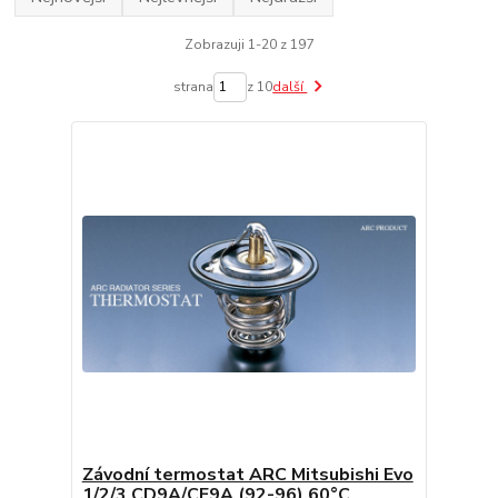
Zobrazuji 1-20 z 197
strana
z 10
další
Závodní termostat ARC Mitsubishi Evo
1/2/3 CD9A/CE9A (92-96) 60°C