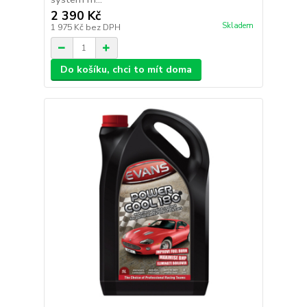
2 390 Kč
Skladem
1 975 Kč
bez DPH
Do košíku, chci to mít doma