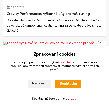
22
.
06
.
2026
Gravity Performance: Výkonné díly pro váš tuning
Objevte díly Gravity Performance na Gorace.cz. Od intercoolerů až
po výfukové komponenty. Kvalitní tuning za cenu, která dává smysl.
číst celé
Zpracování cookies
Náš e-shop a partneři potřebují Váš
souhlas
s použitím souborů
cookies, aby Vám mohli zobrazovat informace týkající se Vašich
zájmů.
Souhlasím
Nastavení
22
.
06
.
2026
Laděné výfukové soustavy: Výkon, zvuk a emoce pro váš
vůz
Souhlas můžete odmítnout
zde
.
Zlepšete dýchání svého motoru a získejte nezaměnitelný zvuk.
Nabízíme sportovní výfuky, svody a komponenty výfukových