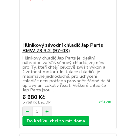
Hlinikový závodní chladič Jap Parts
BMW Z3 3.2 (97-03)
Hliníkový chladič Jap Parts je ideální
náhradou za Váš sériový chladič, zejména
pro Ty, kteří chtějí celkově zvýšit výkon a
životnost motoru. Instalace chladiče je
maximálně jednoduchá, pro uchycení
chladiče není potřeba provádět žádné další
úpravy ani cokoliv řezat. Veškeré chladiče
Jap Parts jsou ...
6 980 Kč
Skladem
5 769 Kč
bez DPH
Do košíku, chci to mít doma