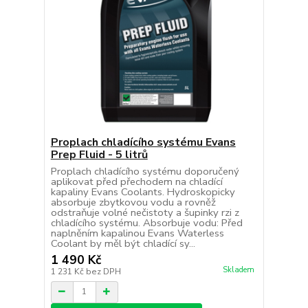
Proplach chladícího systému Evans
Prep Fluid - 5 litrů
Proplach chladícího systému doporučený
aplikovat před přechodem na chladící
kapaliny Evans Coolants. Hydroskopicky
absorbuje zbytkovou vodu a rovněž
odstraňuje volné nečistoty a šupinky rzi z
chladícího systému. Absorbuje vodu: Před
naplněním kapalinou Evans Waterless
Coolant by měl být chladící sy...
1 490 Kč
Skladem
1 231 Kč
bez DPH