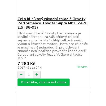
Celo hliníkový závodní chladič Gravity
Performance Toyota Supra Mk3 JZA70
2.5 (86-93)
Hliníkový chladič Gravity Performance je
ideální náhradou za Váš sériový chladič,
zejména pro Ty, kteří chtějí celkově zvýšit
výkon a životnost motoru. Instalace chladiče
je maximálně jednoduchá, pro uchycení
chladiče není potřeba provádět žádné další
úpravy ani cokoliv řezat. Veškeré chladiče
Jap P...
7 280 Kč
Skladem
6 017 Kč
bez DPH
Do košíku, chci to mít doma