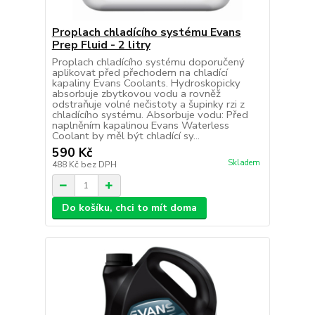
Proplach chladícího systému Evans
Prep Fluid - 2 litry
Proplach chladícího systému doporučený
aplikovat před přechodem na chladící
kapaliny Evans Coolants. Hydroskopicky
absorbuje zbytkovou vodu a rovněž
odstraňuje volné nečistoty a šupinky rzi z
chladícího systému. Absorbuje vodu: Před
naplněním kapalinou Evans Waterless
Coolant by měl být chladící sy...
590 Kč
Skladem
488 Kč
bez DPH
Do košíku, chci to mít doma