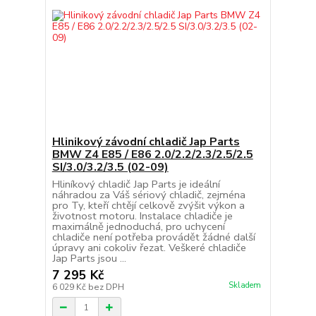
Hlinikový závodní chladič Jap Parts
BMW Z4 E85 / E86 2.0/2.2/2.3/2.5/2.5
SI/3.0/3.2/3.5 (02-09)
Hliníkový chladič Jap Parts je ideální
náhradou za Váš sériový chladič, zejména
pro Ty, kteří chtějí celkově zvýšit výkon a
životnost motoru. Instalace chladiče je
maximálně jednoduchá, pro uchycení
chladiče není potřeba provádět žádné další
úpravy ani cokoliv řezat. Veškeré chladiče
Jap Parts jsou ...
7 295 Kč
Skladem
6 029 Kč
bez DPH