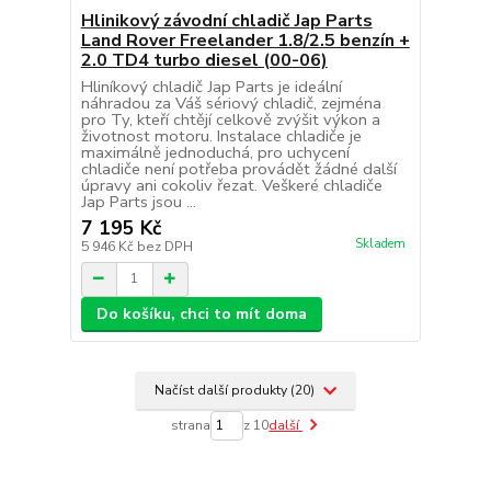
Hlinikový závodní chladič Jap Parts
Land Rover Freelander 1.8/2.5 benzín +
2.0 TD4 turbo diesel (00-06)
Hliníkový chladič Jap Parts je ideální
náhradou za Váš sériový chladič, zejména
pro Ty, kteří chtějí celkově zvýšit výkon a
životnost motoru. Instalace chladiče je
maximálně jednoduchá, pro uchycení
chladiče není potřeba provádět žádné další
úpravy ani cokoliv řezat. Veškeré chladiče
Jap Parts jsou ...
7 195 Kč
Skladem
5 946 Kč
bez DPH
Do košíku, chci to mít doma
Načíst další produkty (20)
strana
z 10
další