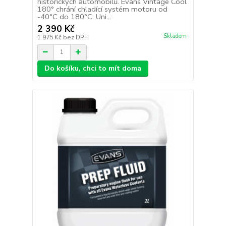
historických automobilů. Evans Vintage Cool
180° chrání chladící systém motoru od
-40°C do 180°C. Uni...
2 390 Kč
Skladem
1 975 Kč
bez DPH
Do košíku, chci to mít doma