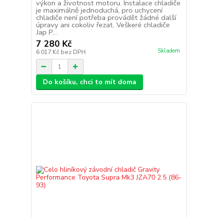
výkon a životnost motoru. Instalace chladiče
je maximálně jednoduchá, pro uchycení
chladiče není potřeba provádět žádné další
úpravy ani cokoliv řezat. Veškeré chladiče
Jap P...
7 280 Kč
Skladem
6 017 Kč
bez DPH
Do košíku, chci to mít doma