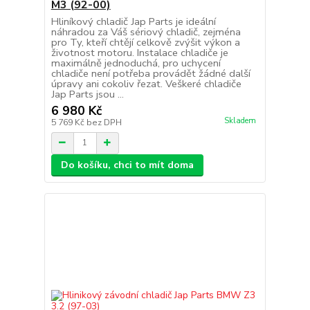
M3 (92-00)
Hliníkový chladič Jap Parts je ideální
náhradou za Váš sériový chladič, zejména
pro Ty, kteří chtějí celkově zvýšit výkon a
životnost motoru. Instalace chladiče je
maximálně jednoduchá, pro uchycení
chladiče není potřeba provádět žádné další
úpravy ani cokoliv řezat. Veškeré chladiče
Jap Parts jsou ...
6 980 Kč
Skladem
5 769 Kč
bez DPH
Do košíku, chci to mít doma