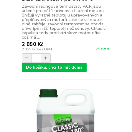
Závodní racingové termostaty ACR jsou
určené pro větší účinnost chlazení motoru.
Snižují výrazně teplotu u upravovaných a
přeplňovaných motorů. Jakmile se motor
plně zahřeje, závodní termostat se otevře
dříve (při nižší teplotě) než sériový. Chladící
kapalina tedy prochází skrze motor dříve,
což má ...
2 850 Kč
Skladem
2 355 Kč
bez DPH
Do košíku, chci to mít doma