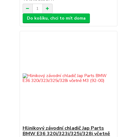
Do košíku, chci to mít doma
Hlinikový závodní chladič Jap Parts
BMW E36 320i/323i/325i/328i včetně