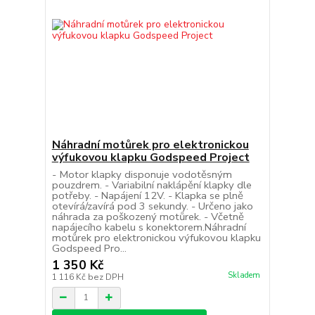
Náhradní motůrek pro elektronickou
výfukovou klapku Godspeed Project
- Motor klapky disponuje vodotěsným
pouzdrem. - Variabilní naklápění klapky dle
potřeby. - Napájení 12V. - Klapka se plně
otevírá/zavírá pod 3 sekundy. - Určeno jako
náhrada za poškozený motůrek. - Včetně
napájecího kabelu s konektorem.Náhradní
motůrek pro elektronickou výfukovou klapku
Godspeed Pro...
1 350 Kč
Skladem
1 116 Kč
bez DPH