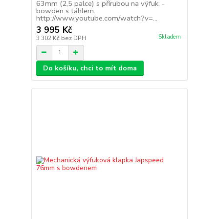
63mm (2,5 palce) s přírubou na výfuk. -
bowden s táhlem.
http://www.youtube.com/watch?v=...
3 995 Kč
Skladem
3 302 Kč
bez DPH
Do košíku, chci to mít doma