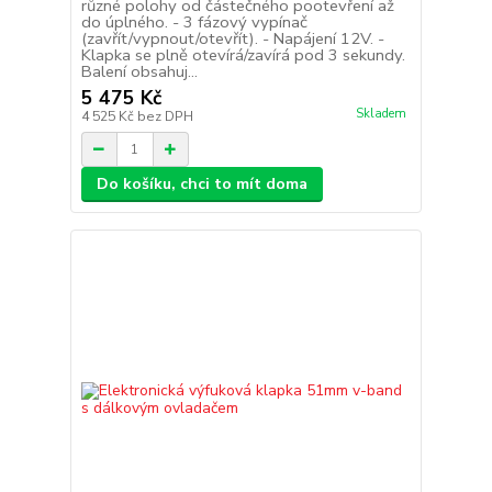
různé polohy od částečného pootevření až
do úplného. - 3 fázový vypínač
(zavřít/vypnout/otevřít). - Napájení 12V. -
Klapka se plně otevírá/zavírá pod 3 sekundy.
Balení obsahuj...
5 475 Kč
Skladem
4 525 Kč
bez DPH
Do košíku, chci to mít doma