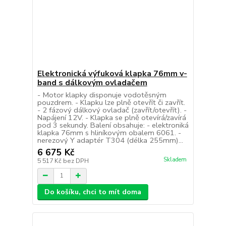
Elektronická výfuková klapka 76mm v-
band s dálkovým ovladačem
- Motor klapky disponuje vodotěsným
pouzdrem. - Klapku lze plně otevřít či zavřít.
- 2 fázový dálkový ovladač (zavřít/otevřít). -
Napájení 12V. - Klapka se plně otevírá/zavírá
pod 3 sekundy. Balení obsahuje: - elektroniká
klapka 76mm s hliníkovým obalem 6061. -
nerezový Y adaptér T304 (délka 255mm)...
6 675 Kč
Skladem
5 517 Kč
bez DPH
Do košíku, chci to mít doma