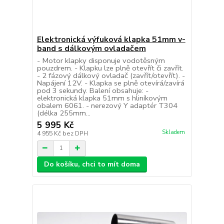
Elektronická výfuková klapka 51mm v-
band s dálkovým ovladačem
- Motor klapky disponuje vodotěsným
pouzdrem. - Klapku lze plně otevřít či zavřít.
- 2 fázový dálkový ovladač (zavřít/otevřít). -
Napájení 12V. - Klapka se plně otevírá/zavírá
pod 3 sekundy. Balení obsahuje: -
elektronická klapka 51mm s hliníkovým
obalem 6061. - nerezový Y adaptér T304
(délka 255mm...
5 995 Kč
Skladem
4 955 Kč
bez DPH
Do košíku, chci to mít doma