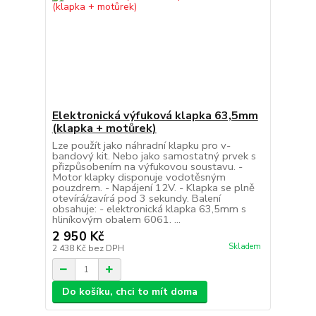
Elektronická výfuková klapka 63,5mm
(klapka + motůrek)
Lze použít jako náhradní klapku pro v-
bandový kit. Nebo jako samostatný prvek s
přizpůsobením na výfukovou soustavu. -
Motor klapky disponuje vodotěsným
pouzdrem. - Napájení 12V. - Klapka se plně
otevírá/zavírá pod 3 sekundy. Balení
obsahuje: - elektronická klapka 63,5mm s
hliníkovým obalem 6061. ...
2 950 Kč
Skladem
2 438 Kč
bez DPH
Do košíku, chci to mít doma