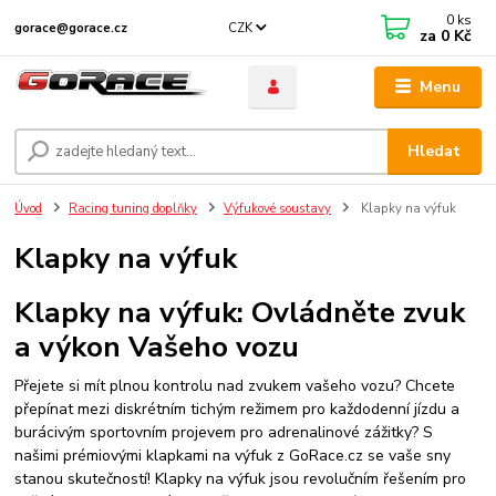
0
ks
CZK
gorace@gorace.cz
za
0 Kč
Menu
Hledat
Úvod
Racing tuning doplňky
Výfukové soustavy
Klapky na výfuk
Klapky na výfuk
Klapky na výfuk: Ovládněte zvuk
a výkon Vašeho vozu
Přejete si mít plnou kontrolu nad zvukem vašeho vozu? Chcete
přepínat mezi diskrétním tichým režimem pro každodenní jízdu a
burácivým sportovním projevem pro adrenalinové zážitky? S
našimi prémiovými klapkami na výfuk z GoRace.cz se vaše sny
stanou skutečností! Klapky na výfuk jsou revolučním řešením pro