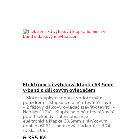
Elektronická výfuková klapka 63,5mm
v-band s dálkovým ovladačem
- Motor klapky disponuje vodotěsným
pouzdrem. - Klapku lze plně otevřít či zavřít.
- 2 fázový dálkový ovladač (zavřít/otevřít). -
Napájení 12V. - Klapka se plně otevírá/zavírá
pod 3 sekundy. Balení obsahuje: -
elektronická klapka 63,5mm s hliníkovým
obalem 6061. - nerezový Y adaptér T304
(délka 255...
6 355 Kč