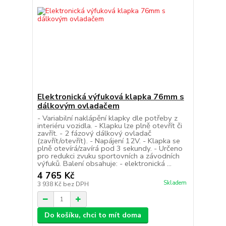
Elektronická výfuková klapka 76mm s
dálkovým ovladačem
- Variabilní naklápění klapky dle potřeby z
interiéru vozidla. - Klapku lze plně otevřít či
zavřít. - 2 fázový dálkový ovladač
(zavřít/otevřít). - Napájení 12V. - Klapka se
plně otevírá/zavírá pod 3 sekundy. - Určeno
pro redukci zvuku sportovních a závodních
výfuků. Balení obsahuje: - elektronická ...
4 765 Kč
Skladem
3 938 Kč
bez DPH
Do košíku, chci to mít doma