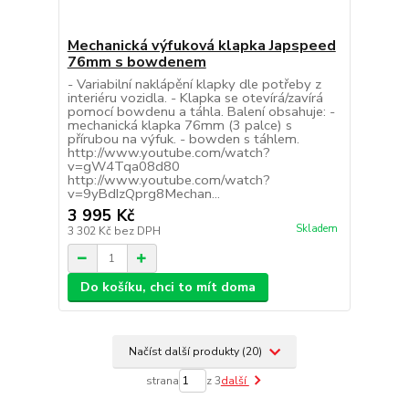
Mechanická výfuková klapka Japspeed
76mm s bowdenem
- Variabilní naklápění klapky dle potřeby z
interiéru vozidla. - Klapka se otevírá/zavírá
pomocí bowdenu a táhla. Balení obsahuje: -
mechanická klapka 76mm (3 palce) s
přírubou na výfuk. - bowden s táhlem.
http://www.youtube.com/watch?
v=gW4Tqa08d80
http://www.youtube.com/watch?
v=9yBdIzQprg8Mechan...
3 995 Kč
Skladem
3 302 Kč
bez DPH
Do košíku, chci to mít doma
Načíst další produkty (20)
strana
z 3
další