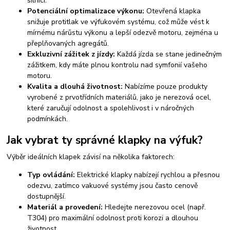
silnici.
Potenciální optimalizace výkonu:
Otevřená klapka
snižuje protitlak ve výfukovém systému, což může vést k
mírnému nárůstu výkonu a lepší odezvě motoru, zejména u
přeplňovaných agregátů.
Exkluzivní zážitek z jízdy:
Každá jízda se stane jedinečným
zážitkem, kdy máte plnou kontrolu nad symfonií vašeho
motoru.
Kvalita a dlouhá životnost:
Nabízíme pouze produkty
vyrobené z prvotřídních materiálů, jako je nerezová ocel,
které zaručují odolnost a spolehlivost i v náročných
podmínkách.
Jak vybrat ty správné klapky na výfuk?
Výběr ideálních klapek závisí na několika faktorech:
Typ ovládání:
Elektrické klapky nabízejí rychlou a přesnou
odezvu, zatímco vakuové systémy jsou často cenově
dostupnější.
Materiál a provedení:
Hledejte nerezovou ocel (např.
T304) pro maximální odolnost proti korozi a dlouhou
životnost.