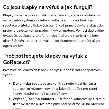
Co jsou klapky na výfuk a jak fungují?
Klapky na výfuk jsou sofistikovaná zařízení, která se instalují do
výfukového systému vašeho vozidla. Jejich hlavní funkcí je
regulace průtoku výfukových plynů, což přímo ovlivňuje akustický
projev a v některých případech i výkon motoru. Pomocí dálkového
ovladače, aplikace v telefonu nebo tlačítka v interiéru můžete
okamžitě měnit charakter zvuku – od tlumeného brumlání až po
agresivní řev.
Proč potřebujete klapky na výfuk z
GoRace.cz?
Investice do kvalitních klapek na výfuk přináší řadu nesporných
výhod:
Dynamická regulace zvuku:
Přepínejte mezi tichým a
sportovním režimem kdykoli a kdekoli. Ideální pro ranní
starty, dlouhé cesty i okruhové dny.
Zvýšení jízdního komfortu:
Už žádné kompromisy. Užijte si
ticho ve městě a uvolněte plný potenciál zvuku na otevřené