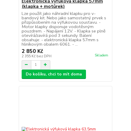
Elektronická výfuková klapka 57mm
(klapka + motůrek)
Lze použít jako náhradní klapku pro v-
bandový kit. Nebo jako samostatný prvek s
přizpůsobením na výfukovou soustavu. -
Motor klapky disponuje vodotěsným
pouzdrem. - Napájení 12V. - Klapka se plně
otevírá/zavírá pod 3 sekundy. Balení
obsahuje: - elektronická klapka 57mm s
hliníkovým obalem 6061. - ...
2 850 Kč
Skladem
2 355 Kč
bez DPH
Do košíku, chci to mít doma