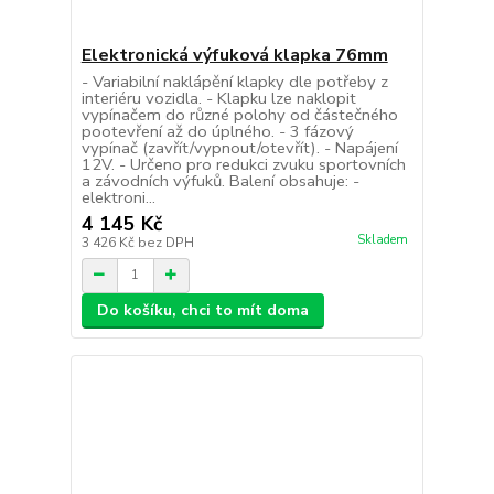
Elektronická výfuková klapka 76mm
- Variabilní naklápění klapky dle potřeby z
interiéru vozidla. - Klapku lze naklopit
vypínačem do různé polohy od částečného
pootevření až do úplného. - 3 fázový
vypínač (zavřít/vypnout/otevřít). - Napájení
12V. - Určeno pro redukci zvuku sportovních
a závodních výfuků. Balení obsahuje: -
elektroni...
4 145 Kč
Skladem
3 426 Kč
bez DPH
Do košíku, chci to mít doma