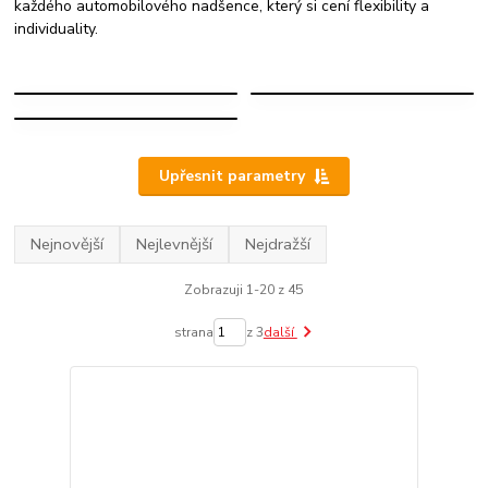
každého automobilového nadšence, který si cení flexibility a
individuality.
ELEKTRONICKÉ
MECHANICKÉ
PODTLAKOVÉ
Upřesnit parametry
Nejnovější
Nejlevnější
Nejdražší
Zobrazuji 1-20 z 45
strana
z 3
další