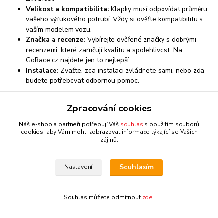
Velikost a kompatibilita:
Klapky musí odpovídat průměru
vašeho výfukového potrubí. Vždy si ověřte kompatibilitu s
vaším modelem vozu.
Značka a recenze:
Vybírejte ověřené značky s dobrými
recenzemi, které zaručují kvalitu a spolehlivost. Na
GoRace.cz najdete jen to nejlepší.
Instalace:
Zvažte, zda instalaci zvládnete sami, nebo zda
budete potřebovat odbornou pomoc.
Často kladené otázky (FAQ)
Zpracování cookies
Co přesně jsou klapky na výfuk?
Náš e-shop a partneři potřebují Váš
souhlas
s použitím souborů
cookies, aby Vám mohli zobrazovat informace týkající se Vašich
Klapky na výfuk jsou mechanická zařízení, která se instalují do
zájmů.
výfukového systému vozidla a umožňují řidiči regulovat průtok
výfukových plynů, a tím měnit hlasitost a charakter zvuku výfuku.
Lze je ovládat dálkově.
Souhlasím
Nastavení
Jaké jsou hlavní výhody instalace klapek na výfuk?
Souhlas můžete odmítnout
zde
.
Hlavními výhodami jsou možnost přepínat mezi tichým a hlasitým
režimem výfuku, zlepšení zážitku z jízdy, a v některých případech i