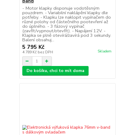
band
- Motor klapky disponuje vodotěsným
pouzdrem. - Variabilní naklápění klapky dle
potřeby. - Klapku lze naklopit vypínačem do
různé polohy od částečného pootevření až
do úplného. - 3 fázový vypínač
(zavřít/vypnout/otevřít). - Napájení 12V. -
Klapka se plně otevírá/zavírá pod 3 sekundy.
Balení obsahuj...
5 795 Kč
Skladem
4 789 Kč
bez DPH
Do košíku, chci to mít doma