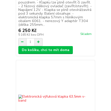
pouzdrem. - Klapku lze plně otevřít či zavřít.
- 2 fázový dálkový ovladač (zavřít/otevřít). -
Napájení 12V. - Klapka se plně otevírá/zavírá
pod 3 sekundy. Balení obsahuje: -
elektronická klapka 57mm s hliníkovým
obalem 6061. - nerezový Y adaptér T304
(délka 255mm...
6 250 Kč
Skladem
5 165 Kč
bez DPH
Do košíku, chci to mít doma