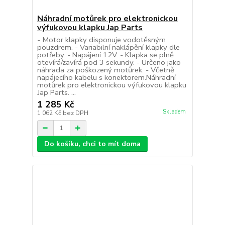
Náhradní motůrek pro elektronickou
výfukovou klapku Jap Parts
- Motor klapky disponuje vodotěsným
pouzdrem. - Variabilní naklápění klapky dle
potřeby. - Napájení 12V. - Klapka se plně
otevírá/zavírá pod 3 sekundy. - Určeno jako
náhrada za poškozený motůrek. - Včetně
napájecího kabelu s konektorem.Náhradní
motůrek pro elektronickou výfukovou klapku
Jap Parts. ...
1 285 Kč
Skladem
1 062 Kč
bez DPH
Do košíku, chci to mít doma