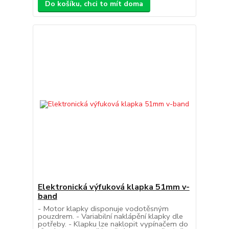
Do košíku, chci to mít doma
Elektronická výfuková klapka 51mm v-
band
- Motor klapky disponuje vodotěsným
pouzdrem. - Variabilní naklápění klapky dle
potřeby. - Klapku lze naklopit vypínačem do