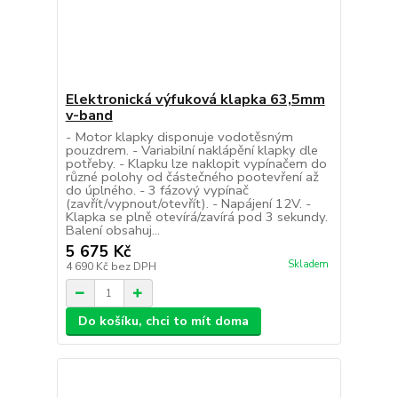
Elektronická výfuková klapka 63,5mm
v-band
- Motor klapky disponuje vodotěsným
pouzdrem. - Variabilní naklápění klapky dle
potřeby. - Klapku lze naklopit vypínačem do
různé polohy od částečného pootevření až
do úplného. - 3 fázový vypínač
(zavřít/vypnout/otevřít). - Napájení 12V. -
Klapka se plně otevírá/zavírá pod 3 sekundy.
Balení obsahuj...
5 675 Kč
Skladem
4 690 Kč
bez DPH
Do košíku, chci to mít doma