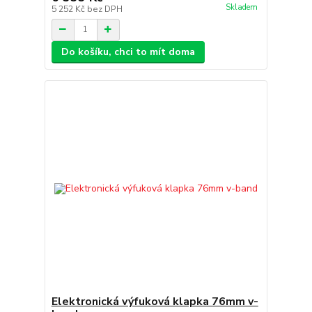
Skladem
5 252 Kč
bez DPH
Do košíku, chci to mít doma
Elektronická výfuková klapka 76mm v-