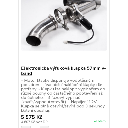
Elektronická výfuková klapka 57mm v-
band
- Motor klapky disponuje vodotěsným
pouzdrem. - Variabilní naklápění klapky dle
potřeby. - Klapku lze naklopit vypínačem do
různé polohy od částečného pootevření až
do úplného. - 3 fázový vypínač
(zavřít/vypnout/otevřít). - Napájení 12V. -
Klapka se plně otevírá/zavírá pod 3 sekundy.
Balení obsahuj...
5 575 Kč
Skladem
4 607 Kč
bez DPH