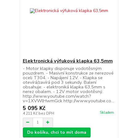
Elektronická výfuková klapka 63,5mm
- Motor klapky disponuje vodotěsným
pouzdrem. - Masivní konstrukce ze nerezové
oceli T304. - Napájení 12V. - Klapka se
otevírá/zavírá pod 3 sekundy. Balení
obsahuje: - elektroniká klapka 63,5mm s
nerez obalem. - 12V motor vodotěsný.
http://www.youtube.com/watch?
v=1XVWlHwmGck http://www.youtube.co...
5 095 Kč
Skladem
4 211 Kč
bez DPH
Do košíku, chci to mít doma