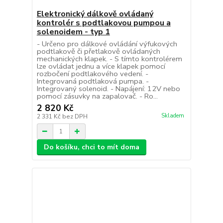
Elektronický dálkově ovládaný
kontrolér s podtlakovou pumpou a
solenoidem - typ 1
- Určeno pro dálkové ovládání výfukových
podtlakově či přetlakově ovládaných
mechanických klapek. - S tímto kontrolérem
lze ovládat jednu a více klapek pomocí
rozbočení podtlakového vedení. -
Integrovaná podtlaková pumpa. -
Integrovaný solenoid. - Napájení: 12V nebo
pomocí zásuvky na zapalovač. - Ro...
2 820 Kč
Skladem
2 331 Kč
bez DPH
Do košíku, chci to mít doma