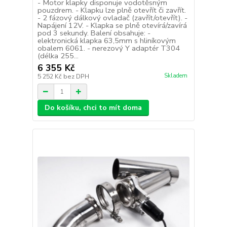
- Motor klapky disponuje vodotěsným
pouzdrem. - Klapku lze plně otevřít či zavřít.
- 2 fázový dálkový ovladač (zavřít/otevřít). -
Napájení 12V. - Klapka se plně otevírá/zavírá
pod 3 sekundy. Balení obsahuje: -
elektronická klapka 63,5mm s hliníkovým
obalem 6061. - nerezový Y adaptér T304
(délka 255...
6 355 Kč
Skladem
5 252 Kč
bez DPH
Do košíku, chci to mít doma