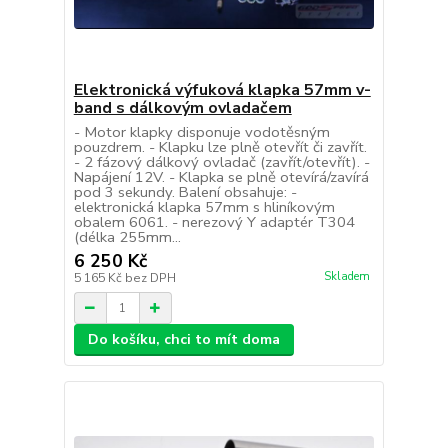
Elektronická výfuková klapka 57mm v-
band s dálkovým ovladačem
- Motor klapky disponuje vodotěsným
pouzdrem. - Klapku lze plně otevřít či zavřít.
- 2 fázový dálkový ovladač (zavřít/otevřít). -
Napájení 12V. - Klapka se plně otevírá/zavírá
pod 3 sekundy. Balení obsahuje: -
elektronická klapka 57mm s hliníkovým
obalem 6061. - nerezový Y adaptér T304
(délka 255mm...
6 250 Kč
Skladem
5 165 Kč
bez DPH
Do košíku, chci to mít doma