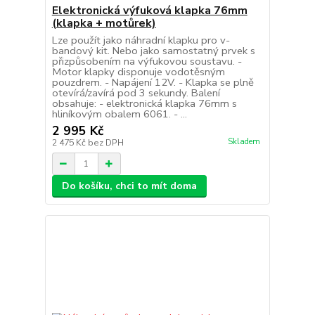
Elektronická výfuková klapka 76mm
(klapka + motůrek)
Lze použít jako náhradní klapku pro v-
bandový kit. Nebo jako samostatný prvek s
přizpůsobením na výfukovou soustavu. -
Motor klapky disponuje vodotěsným
pouzdrem. - Napájení 12V. - Klapka se plně
otevírá/zavírá pod 3 sekundy. Balení
obsahuje: - elektronická klapka 76mm s
hliníkovým obalem 6061. - ...
2 995 Kč
Skladem
2 475 Kč
bez DPH
Do košíku, chci to mít doma