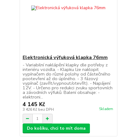
Elektronická výfuková klapka 76mm
- Variabilní naklápění klapky dle potřeby z
interiéru vozidla. - Klapku lze naklopit
vypínačem do různé polohy od částečného
pootevření až do úplného. - 3 fázový
vypínač (zavřít/vypnout/otevřít). - Napájení
12V. - Určeno pro redukci zvuku sportovních
a závodních výfuků. Balení obsahuje: -
elektroni...
4 145 Kč
Skladem
3 426 Kč
bez DPH
Do košíku, chci to mít doma