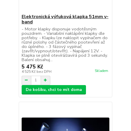
Elektronická výfuková klapka 51mm v-
band
- Motor klapky disponuje vodotěsným
pouzdrem. - Variabilní naklápění klapky dle
potřeby. - Klapku lze naklopit vypínačem do
různé polohy od částečného pootevření až
do úplného. - 3 fázový vypínač
(zavřít/vypnout/otevřít). - Napájení 12V. -
Klapka se plně otevírá/zavírá pod 3 sekundy.
Balení obsahuj...
5 475 Kč
Skladem
4 525 Kč
bez DPH
Do košíku, chci to mít doma