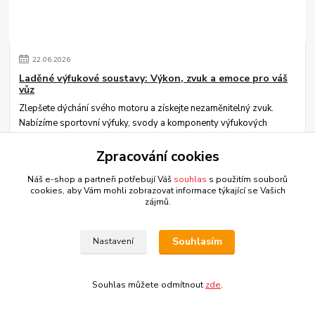
22
.
06
.
2026
Laděné výfukové soustavy: Výkon, zvuk a emoce pro váš
vůz
Zlepšete dýchání svého motoru a získejte nezaměnitelný zvuk.
Nabízíme sportovní výfuky, svody a komponenty výfukových
soustav pro maximální výkon i ra...
číst celé
Zpracování cookies
Náš e-shop a partneři potřebují Váš
souhlas
s použitím souborů
cookies, aby Vám mohli zobrazovat informace týkající se Vašich
zájmů.
Souhlasím
Nastavení
Souhlas můžete odmítnout
zde
.
22
.
06
.
2026
Proč vaše auto hučí? Kompletní návod, jak odhlučnit