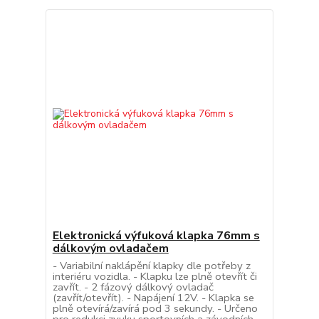
Elektronická výfuková klapka 76mm s
dálkovým ovladačem
- Variabilní naklápění klapky dle potřeby z
interiéru vozidla. - Klapku lze plně otevřít či
zavřít. - 2 fázový dálkový ovladač
(zavřít/otevřít). - Napájení 12V. - Klapka se
plně otevírá/zavírá pod 3 sekundy. - Určeno
pro redukci zvuku sportovních a závodních