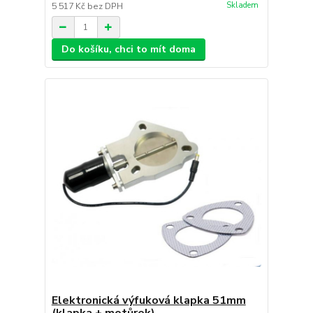
Skladem
5 517 Kč
bez DPH
Do košíku, chci to mít doma
Elektronická výfuková klapka 51mm
(klapka + motůrek)