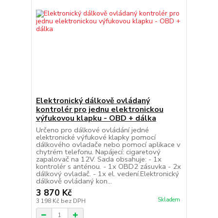
Elektronický dálkově ovládaný
kontrolér pro jednu elektronickou
výfukovou klapku - OBD + dálka
Určeno pro dálkové ovládání jedné
elektronické výfukové klapky pomocí
dálkového ovladače nebo pomocí aplikace v
chytrém telefonu. Napájecí: cigaretový
zapalovač na 12V. Sada obsahuje: - 1x
kontrolér s anténou. - 1x OBD2 zásuvka - 2x
dálkový ovladač. - 1x el. vedení.Elektronický
dálkově ovládaný kon...
3 870 Kč
Skladem
3 198 Kč
bez DPH