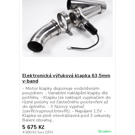
Elektronická výfuková klapka 63,5mm
v-band
- Motor klapky disponuje vodotěsným
pouzdrem. - Variabilní naklápění klapky dle
potřeby. - Klapku lze naklopit vypínačem do
různé polohy od částečného pootevření až
do úplného. - 3 fázový vypínač
(zavřít/vypnout/otevřít). - Napájení 12V. -
Klapka se plně otevírá/zavírá pod 3 sekundy.
Balení obsahuj...
5 675 Kč
Skladem
4 690 Kč
bez DPH