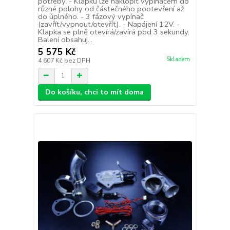
potřeby. - Klapku lze naklopit vypínačem do
různé polohy od částečného pootevření až
do úplného. - 3 fázový vypínač
(zavřít/vypnout/otevřít). - Napájení 12V. -
Klapka se plně otevírá/zavírá pod 3 sekundy.
Balení obsahuj...
5 575 Kč
Skladem
4 607 Kč
bez DPH
Do košíku, chci to mít doma