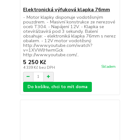
Elektronická výfuková klapka 76mm
- Motor klapky disponuje vodotěsným
pouzdrem. - Masivní konstrukce ze nerezové
oceli T304. - Napájení 12V. - Klapka se
otevírá/zavírá pod 3 sekundy. Balení
obsahuje: - elektroniká klapka 76mm s nerez
obalem. - 12V motor vodotěsný.
http://www.youtube.com/watch?
v=1XVWlHwmGck
http://www.youtube.com/...
5 250 Kč
Skladem
4 339 Kč
bez DPH
Do košíku, chci to mít doma