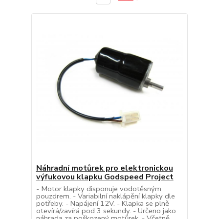
Náhradní motůrek pro elektronickou
výfukovou klapku Godspeed Project
- Motor klapky disponuje vodotěsným
pouzdrem. - Variabilní naklápění klapky dle
potřeby. - Napájení 12V. - Klapka se plně
otevírá/zavírá pod 3 sekundy. - Určeno jako
náhrada za poškozený motůrek. - Včetně