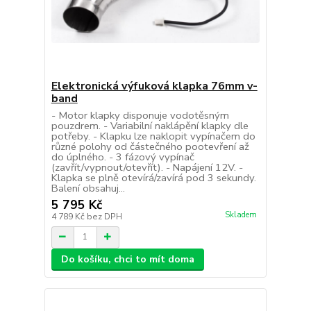
Elektronická výfuková klapka 76mm v-
band
- Motor klapky disponuje vodotěsným
pouzdrem. - Variabilní naklápění klapky dle
potřeby. - Klapku lze naklopit vypínačem do
různé polohy od částečného pootevření až
do úplného. - 3 fázový vypínač
(zavřít/vypnout/otevřít). - Napájení 12V. -
Klapka se plně otevírá/zavírá pod 3 sekundy.
Balení obsahuj...
5 795 Kč
Skladem
4 789 Kč
bez DPH
Do košíku, chci to mít doma