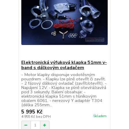
Elektronická výfuková klapka 51mm v-
band s dálkovým ovladačem
- Motor klapky disponuje vodotěsným
pouzdrem. - Klapku lze plně otevřít či zavřít.
- 2 fázový dálkový ovladač (zavřít/otevřít). -
Napájení 12V. - Klapka se plně otevírá/zavírá
pod 3 sekundy. Balení obsahuje: -
elektronická klapka 51mm s hliníkovým
obalem 6061. - nerezový Y adaptér T304
(délka 255mm...
5 995 Kč
Skladem
4 955 Kč
bez DPH