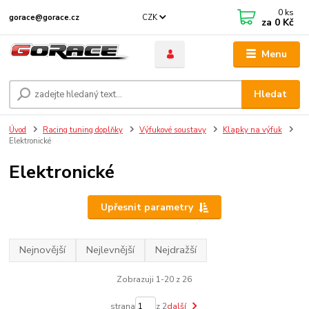
0
ks
CZK
gorace@gorace.cz
za
0 Kč
Menu
Hledat
Úvod
Racing tuning doplňky
Výfukové soustavy
Klapky na výfuk
Elektronické
Elektronické
Upřesnit parametry
Nejnovější
Nejlevnější
Nejdražší
Zobrazuji 1-20 z 26
strana
z 2
další