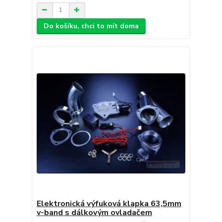
Do košíku, chci to mít doma
Elektronická výfuková klapka 63,5mm
v-band s dálkovým ovladačem