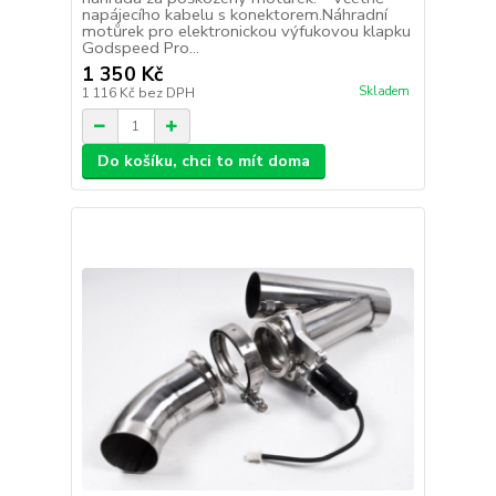
napájecího kabelu s konektorem.Náhradní
motůrek pro elektronickou výfukovou klapku
Godspeed Pro...
1 350 Kč
Skladem
1 116 Kč
bez DPH
Do košíku, chci to mít doma