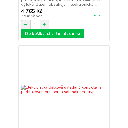
výfuků. Balení obsahuje: - elektronická ...
4 765 Kč
Skladem
3 938 Kč
bez DPH
Do košíku, chci to mít doma