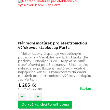
Náhradní motůrek pro elektronickou
výfukovou klapku Jap Parts
- Motor klapky disponuje vodotěsným
pouzdrem. - Variabilní naklápění klapky dle
potřeby. - Napájení 12V. - Klapka se plně
otevírá/zavírá pod 3 sekundy. - Určeno jako
náhrada za poškozený motůrek. - Včetně
napájecího kabelu s konektorem.Náhradní
motůrek pro elektronickou výfukovou klapku
Jap Parts. ...
1 285 Kč
Skladem
1 062 Kč
bez DPH
Do košíku, chci to mít doma