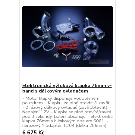
Elektronická výfuková klapka 76mm v-
band s dálkovým ovladačem
- Motor klapky disponuje vodotěsným
pouzdrem. - Klapku lze plně otevřít či zavřít.
- 2 fázový dálkový ovladač (zavřít/otevřít). -
Napájení 12V. - Klapka se plně otevírá/zavírá
pod 3 sekundy. Balení obsahuje: - elektroniká
klapka 76mm s hliníkovým obalem 6061. -
nerezový Y adaptér T304 (délka 255mm)...
6 675 Kč