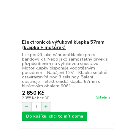
Elektronická výfuková klapka 57mm
(klapka + motůrek)
Lze použít jako náhradní klapku pro v-
bandový kit. Nebo jako samostatný prvek s
přizpůsobením na výfukovou soustavu. -
Motor klapky disponuje vodotěsným
pouzdrem. - Napájení 12V. - Klapka se plně
otevírá/zavírá pod 3 sekundy. Balení
obsahuje: - elektronická klapka 57mm s
hliníkovým obalem 6061. - ...
2 850 Kč
Skladem
2 355 Kč
bez DPH
Do košíku, chci to mít doma