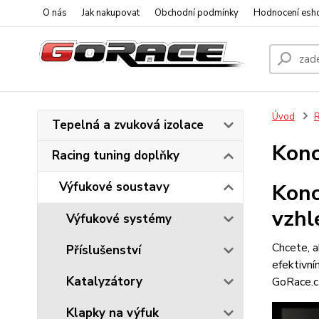
O nás
Jak nakupovat
Obchodní podmínky
Hodnocení esh
Úvod
R
Tepelná a zvuková izolace
Konc
Racing tuning doplňky
Výfukové soustavy
Konc
vzhl
Výfukové systémy
Chcete, a
Příslušenství
efektivn
Katalyzátory
GoRace.cz
Klapky na výfuk