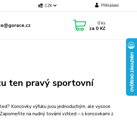
Přihlášení
CZK
0
ks
ce@gorace.cz
za
0 Kč
u ten pravý sportovní
vzhled? Koncovky výfuku jsou jednoduchým, ale vysoce
 Zapomeňte na nudný tovární vzhled – s koncovkami z