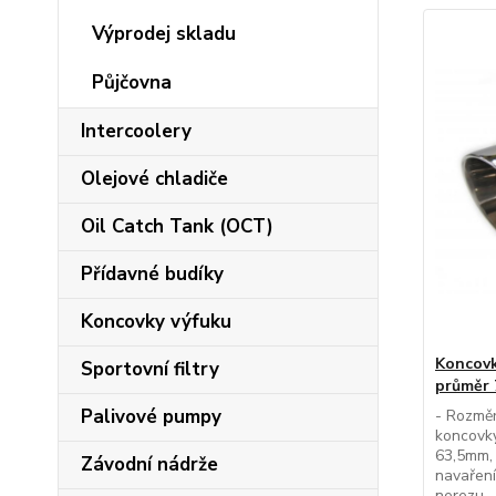
Výprodej skladu
Půjčovna
Intercoolery
Olejové chladiče
Oil Catch Tank (OCT)
Přídavné budíky
Koncovky výfuku
Koncovk
Sportovní filtry
průměr
Palivové pumpy
- Rozměr
koncovky
63,5mm, 
Závodní nádrže
navaření
nerezu. 