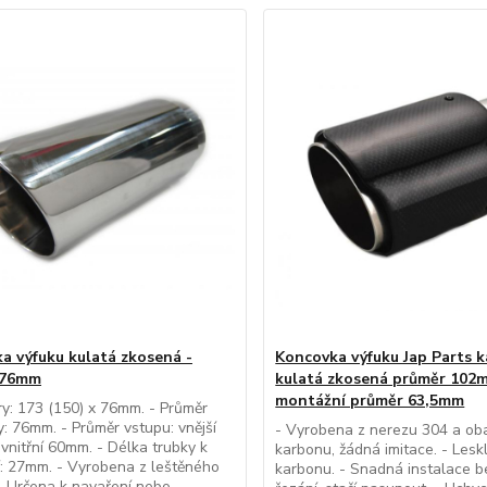
a výfuku kulatá zkosená -
Koncovka výfuku Jap Parts 
 76mm
kulatá zkosená průměr 102
montážní průměr 63,5mm
y: 173 (150) x 76mm. - Průměr
: 76mm. - Průměr vstupu: vnější
- Vyrobena z nerezu 304 a ob
vnitřní 60mm. - Délka trubky k
karbonu, žádná imitace. - Lesk
: 27mm. - Vyrobena z leštěného
karbonu. - Snadná instalace b
- Určena k navaření nebo