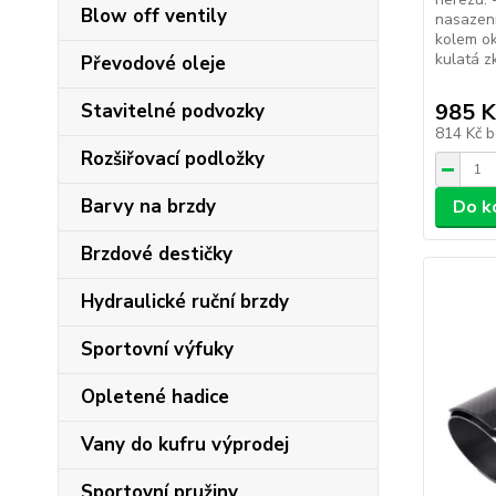
Blow off ventily
nasazení
kolem ok
kulatá z
Převodové oleje
985 K
Stavitelné podvozky
814 Kč
b
Rozšiřovací podložky
Barvy na brzdy
Do k
Brzdové destičky
Hydraulické ruční brzdy
Sportovní výfuky
Opletené hadice
Vany do kufru výprodej
Sportovní pružiny