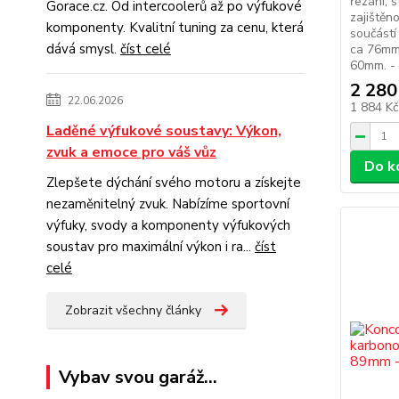
řezání, 
Gorace.cz. Od intercoolerů až po výfukové
zajištěno
komponenty. Kvalitní tuning za cenu, která
součástí
dává smysl.
číst celé
ca 76mm.
60mm. - 
2 280
22.06.2026
1 884 K
Laděné výfukové soustavy: Výkon,
zvuk a emoce pro váš vůz
Do k
Zlepšete dýchání svého motoru a získejte
nezaměnitelný zvuk. Nabízíme sportovní
výfuky, svody a komponenty výfukových
soustav pro maximální výkon i ra...
číst
celé
Zobrazit všechny články
Vybav svou garáž...