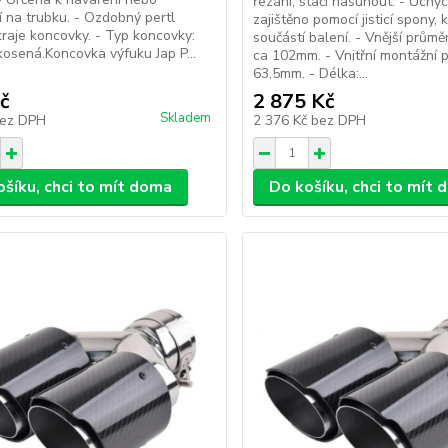
řezání, stačí nasunout. - Uchyc
 na trubku. - Ozdobný pertl
zajištěno pomocí jisticí spony, k
raje koncovky. - Typ koncovky:
součástí balení. - Vnější průmě
kosená.Koncovka výfuku Jap P...
ca 102mm. - Vnitřní montážní 
63,5mm. - Délka:...
č
2 875 Kč
Skladem
ez DPH
2 376 Kč
bez DPH
ošíku, chci to mít doma
Do košíku, chci to mít