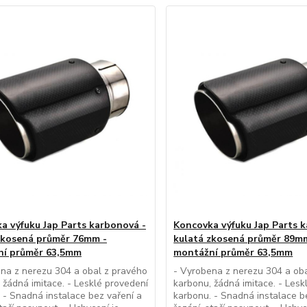
a výfuku Jap Parts karbonová -
Koncovka výfuku Jap Parts 
zkosená průměr 76mm -
kulatá zkosená průměr 89m
ní průměr 63,5mm
montážní průměr 63,5mm
na z nerezu 304 a obal z pravého
- Vyrobena z nerezu 304 a ob
 žádná imitace. - Lesklé provedení
karbonu, žádná imitace. - Lesk
 - Snadná instalace bez vaření a
karbonu. - Snadná instalace b