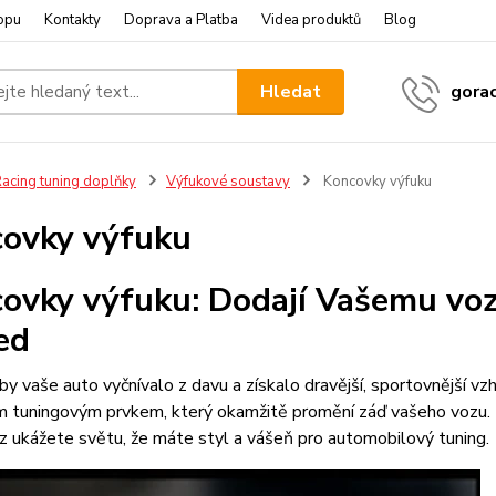
opu
Kontakty
Doprava a Platba
Videa produktů
Blog
Hledat
gora
acing tuning doplňky
Výfukové soustavy
Koncovky výfuku
ovky výfuku
ovky výfuku: Dodají Vašemu voz
ed
by vaše auto vyčnívalo z davu a získalo dravější, sportovnější 
ím tuningovým prvkem, který okamžitě promění záď vašeho vozu.
 ukážete světu, že máte styl a vášeň pro automobilový tuning.