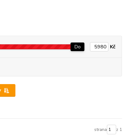
Do
Kč
y
strana
z 1