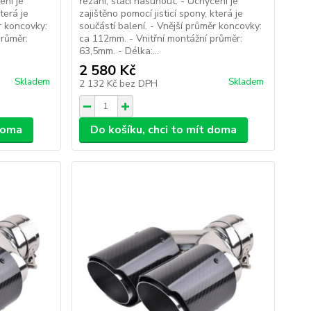
ení je
řezání, stačí nasunout. - Uchycení je
terá je
zajištěno pomocí jisticí spony, která je
r koncovky:
součástí balení. - Vnější průměr koncovky:
průměr:
ca 112mm. - Vnitřní montážní průměr:
63,5mm. - Délka:...
2 580 Kč
Skladem
Skladem
2 132 Kč
bez DPH
 doma
Do košíku, chci to mít doma