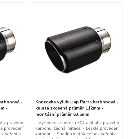
karbonová -
Koncovka výfuku Jap Parts karbonová -
mm -
kulatá zkosená průměr 112mm -
montážní průměr 63,5mm
al z pravého
- Vyrobena z nerezu 304 a obal z pravého
lé provedení
karbonu, žádná imitace. - Lesklé provedení
ez vaření a
karbonu. - Snadná instalace bez vaření a