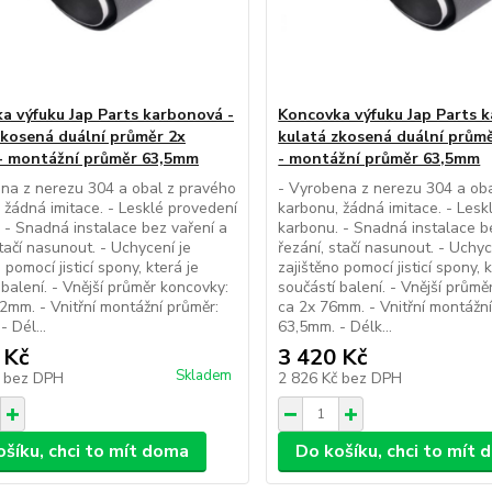
a výfuku Jap Parts karbonová -
Koncovka výfuku Jap Parts 
zkosená duální průměr 2x
kulatá zkosená duální prům
- montážní průměr 63,5mm
- montážní průměr 63,5mm
na z nerezu 304 a obal z pravého
- Vyrobena z nerezu 304 a ob
 žádná imitace. - Lesklé provedení
karbonu, žádná imitace. - Lesk
 - Snadná instalace bez vaření a
karbonu. - Snadná instalace b
stačí nasunout. - Uchycení je
řezání, stačí nasunout. - Uchyc
 pomocí jisticí spony, která je
zajištěno pomocí jisticí spony, k
 balení. - Vnější průměr koncovky:
součástí balení. - Vnější průmě
2mm. - Vnitřní montážní průměr:
ca 2x 76mm. - Vnitřní montážní
 Dél...
63,5mm. - Délk...
 Kč
3 420 Kč
Skladem
č
bez DPH
2 826 Kč
bez DPH
ošíku, chci to mít doma
Do košíku, chci to mít