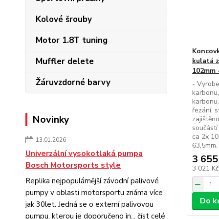
Kolové šrouby
Motor 1.8T tuning
Koncovk
Muffler delete
kulatá 
102mm 
Žáruvzdorné barvy
- Vyrobe
karbonu,
karbonu.
řezání, 
Novinky
zajištěno
součástí
ca 2x 10
13.01.2026
63,5mm. -
Univerzální vysokotlaká pumpa
3 655
Bosch Motorsports style
3 021 K
Replika nejpopulárnější závodní palivové
pumpy v oblasti motorsportu známa více
Do k
jak 30let. Jedná se o externí palivovou
pumpu, kterou je doporučeno in...
číst celé