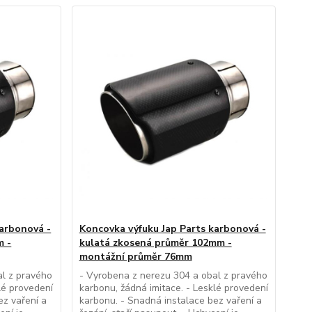
karbonová -
Koncovka výfuku Jap Parts karbonová -
m -
kulatá zkosená průměr 102mm -
montážní průměr 76mm
al z pravého
- Vyrobena z nerezu 304 a obal z pravého
lé provedení
karbonu, žádná imitace. - Lesklé provedení
ez vaření a
karbonu. - Snadná instalace bez vaření a