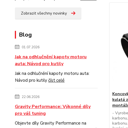
Zobrazit všechny novinky
Blog
01.07.2026
Jak na odhlučnění kapoty motoru
auta: Návod pro kutily
Jak na odhlučnění kapoty motoru auta:
Návod pro kutily
číst celé
Koncovk
22.06.2026
kulatá 
montáž
Gravity Performance: Výkonné díly
pro váš tuning
- Vyrobe
karbonu,
Objevte díly Gravity Performance na
karbonu.