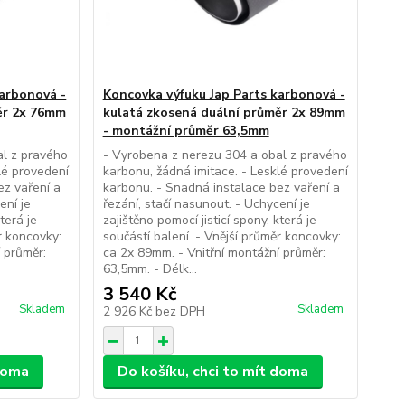
karbonová -
Koncovka výfuku Jap Parts karbonová -
ěr 2x 76mm
kulatá zkosená duální průměr 2x 89mm
- montážní průměr 63,5mm
al z pravého
- Vyrobena z nerezu 304 a obal z pravého
lé provedení
karbonu, žádná imitace. - Lesklé provedení
ez vaření a
karbonu. - Snadná instalace bez vaření a
ení je
řezání, stačí nasunout. - Uchycení je
terá je
zajištěno pomocí jisticí spony, která je
r koncovky:
součástí balení. - Vnější průměr koncovky:
 průměr:
ca 2x 89mm. - Vnitřní montážní průměr:
63,5mm. - Délk...
3 540 Kč
Skladem
Skladem
2 926 Kč
bez DPH
 doma
Do košíku, chci to mít doma