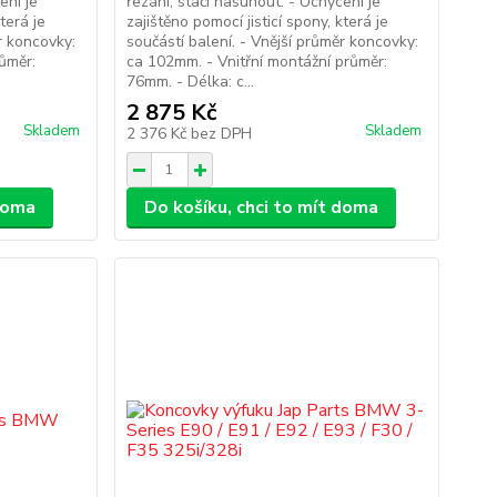
ení je
řezání, stačí nasunout. - Uchycení je
terá je
zajištěno pomocí jisticí spony, která je
r koncovky:
součástí balení. - Vnější průměr koncovky:
ůměr:
ca 102mm. - Vnitřní montážní průměr:
76mm. - Délka: c...
2 875 Kč
Skladem
Skladem
2 376 Kč
bez DPH
 doma
Do košíku, chci to mít doma