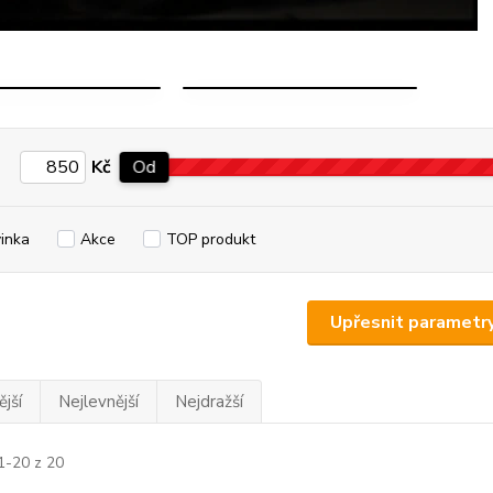
PRO
JAP PARTS
SPORT
Kč
Od
inka
Akce
TOP produkt
Upřesnit parametr
jší
Nejlevnější
Nejdražší
1-20 z 20