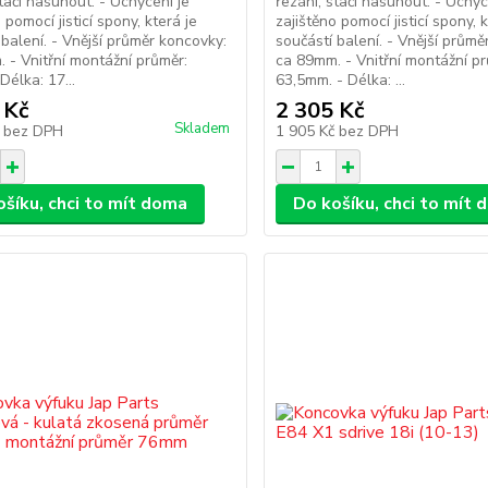
stačí nasunout. - Uchycení je
řezání, stačí nasunout. - Uchyc
 pomocí jisticí spony, která je
zajištěno pomocí jisticí spony, k
 balení. - Vnější průměr koncovky:
součástí balení. - Vnější průmě
 - Vnitřní montážní průměr:
ca 89mm. - Vnitřní montážní pr
Délka: 17...
63,5mm. - Délka: ...
 Kč
2 305 Kč
Skladem
č
bez DPH
1 905 Kč
bez DPH
ošíku, chci to mít doma
Do košíku, chci to mít