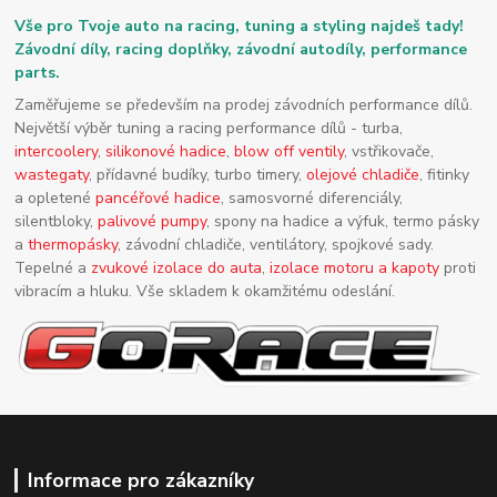
Vše pro Tvoje auto na racing, tuning a styling najdeš tady!
Závodní díly, racing doplňky, závodní autodíly, performance
parts.
Zaměřujeme se především na prodej závodních performance dílů.
Největší výběr tuning a racing performance dílů - turba,
intercoolery
,
silikonové hadice
,
blow off ventily
, vstřikovače,
wastegaty
, přídavné budíky, turbo timery,
olejové chladiče
, fitinky
a opletené
pancéřové hadice
, samosvorné diferenciály,
silentbloky,
palivové pumpy
, spony na hadice a výfuk, termo pásky
a
thermopásky
, závodní chladiče, ventilátory, spojkové sady.
Tepelné a
zvukové izolace do auta
,
izolace motoru a kapoty
proti
vibracím a hluku. Vše skladem k okamžitému odeslání.
Informace pro zákazníky