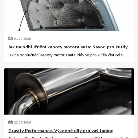
01
.
07
.
2026
Jak na odhlučnění kapoty motoru auta: Návod pro kutily
Jak na odhlučnění kapoty motoru auta: Návod pro kutily
číst celé
22
.
06
.
2026
Gravity Performance: Výkonné díly pro váš tuning