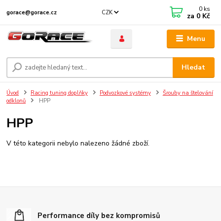
0
ks
CZK
gorace@gorace.cz
za
0 Kč
Menu
Hledat
Úvod
Racing tuning doplňky
Podvozkové systémy
Šrouby na štelování
odklonů
HPP
HPP
V této kategorii nebylo nalezeno žádné zboží.
Performance díly bez kompromisů