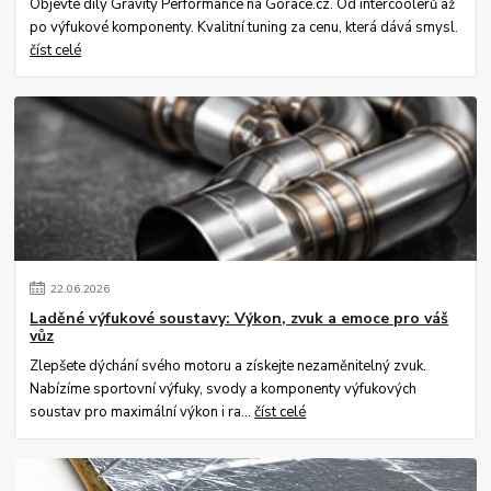
Objevte díly Gravity Performance na Gorace.cz. Od intercoolerů až
po výfukové komponenty. Kvalitní tuning za cenu, která dává smysl.
číst celé
22
.
06
.
2026
Laděné výfukové soustavy: Výkon, zvuk a emoce pro váš
vůz
Zlepšete dýchání svého motoru a získejte nezaměnitelný zvuk.
Nabízíme sportovní výfuky, svody a komponenty výfukových
soustav pro maximální výkon i ra...
číst celé