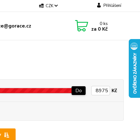
Přihlášení
CZK
0
ks
ce@gorace.cz
za
0 Kč
Do
Kč
y