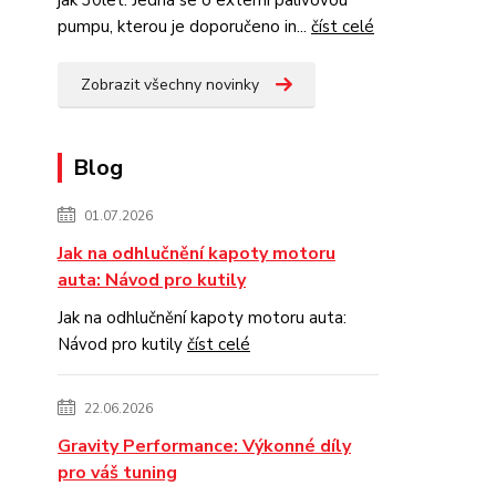
jak 30let. Jedná se o externí palivovou
pumpu, kterou je doporučeno in...
číst celé
Zobrazit všechny novinky
Blog
01.07.2026
Jak na odhlučnění kapoty motoru
auta: Návod pro kutily
Jak na odhlučnění kapoty motoru auta:
Návod pro kutily
číst celé
22.06.2026
Gravity Performance: Výkonné díly
pro váš tuning