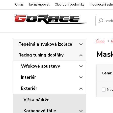
O nás
Jak nakupovat
Obchodní podmínky
Hodnocení esh
Úvod
R
Tepelná a zvuková izolace
Mas
Racing tuning doplňky
Výfukové soustavy
Cena:
Interiér
Exteriér
Nov
Víčka nádrže
Karbonové fólie