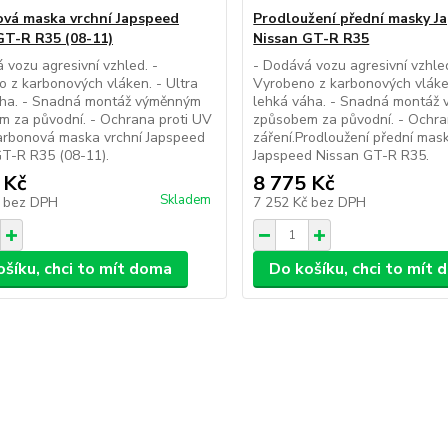
vá maska vrchní Japspeed
Prodloužení přední masky J
GT-R R35 (08-11)
Nissan GT-R R35
 vozu agresivní vzhled. -
- Dodává vozu agresivní vzhled
 z karbonových vláken. - Ultra
Vyrobeno z karbonových vláken
áha. - Snadná montáž výměnným
lehká váha. - Snadná montáž
 za původní. - Ochrana proti UV
způsobem za původní. - Ochra
arbonová maska vrchní Japspeed
záření.Prodloužení přední mask
T-R R35 (08-11).
Japspeed Nissan GT-R R35.
 Kč
8 775 Kč
Skladem
č
bez DPH
7 252 Kč
bez DPH
ošíku, chci to mít doma
Do košíku, chci to mít