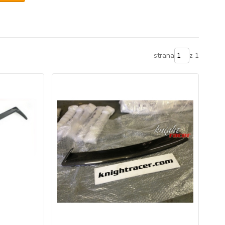
strana
z 1