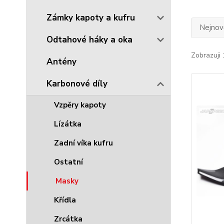
Zámky kapoty a kufru
Nejnově
Odtahové háky a oka
Zobrazuji 
Antény
Karbonové díly
Vzpěry kapoty
Lízátka
Zadní víka kufru
Ostatní
Masky
Křídla
Zrcátka