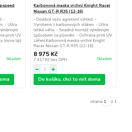
apspeed
Karbonová maska vrchní Knight Racer
Nissan GT-R R35 (12-16)
. -
- Dodává vozu agresivní vzhled. -
. - Ultra
Vyrobeno z karbonových vláken. - Ultra
 výměnným
lehká váha. - Snadná montáž výměnným
na proti UV
způsobem za původní. - Ochrana proti UV
y (nose lip)
záření.Karbonová maska vrchní Knight
Racer Nissan GT-R R35 (12-16).
8 975 Kč
Skladem
Skladem
7 417 Kč
bez DPH
 doma
Do košíku, chci to mít doma
strana
z 1