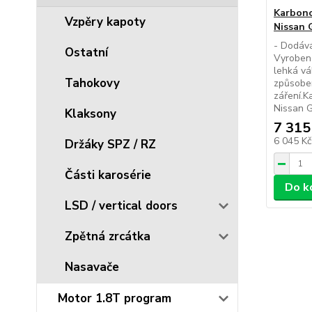
Karbono
Vzpěry kapoty
Nissan 
- Dodává
Ostatní
Vyrobeno
lehká v
Tahokovy
způsobem
záření.K
Nissan G
Klaksony
7 315
6 045 K
Držáky SPZ / RZ
Části karosérie
Do k
LSD / vertical doors
Zpětná zrcátka
Nasavače
Motor 1.8T program