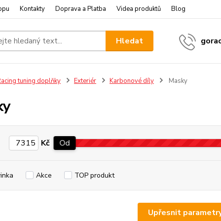
opu
Kontakty
Doprava a Platba
Videa produktů
Blog
Hledat
gora
acing tuning doplňky
Exteriér
Karbonové díly
Masky
ky
Kč
Od
inka
Akce
TOP produkt
Upřesnit parametr