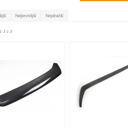
jší
Nejlevnější
Nejdražší
1-3 z 3