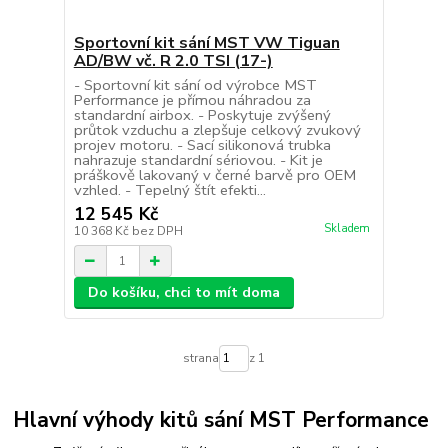
Sportovní kit sání MST VW Tiguan
AD/BW vč. R 2.0 TSI (17-)
- Sportovní kit sání od výrobce MST
Performance je přímou náhradou za
standardní airbox. - Poskytuje zvýšený
průtok vzduchu a zlepšuje celkový zvukový
projev motoru. - Sací silikonová trubka
nahrazuje standardní sériovou. - Kit je
práškově lakovaný v černé barvě pro OEM
vzhled. - Tepelný štít efekti...
12 545 Kč
Skladem
10 368 Kč
bez DPH
Do košíku, chci to mít doma
strana
z 1
Hlavní výhody kitů sání MST Performance