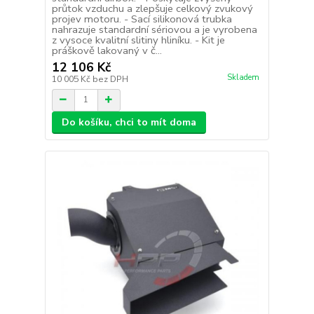
průtok vzduchu a zlepšuje celkový zvukový
projev motoru. - Sací silikonová trubka
nahrazuje standardní sériovou a je vyrobena
z vysoce kvalitní slitiny hliníku. - Kit je
práškově lakovaný v č...
12 106 Kč
Skladem
10 005 Kč
bez DPH
Do košíku, chci to mít doma