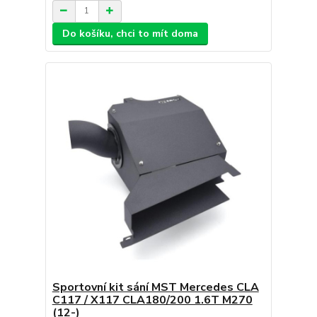
Do košíku, chci to mít doma
Sportovní kit sání MST Mercedes CLA
C117 / X117 CLA180/200 1.6T M270
(12-)