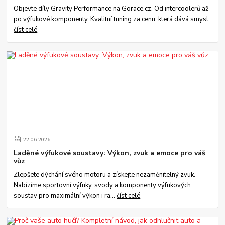
Objevte díly Gravity Performance na Gorace.cz. Od intercoolerů až
po výfukové komponenty. Kvalitní tuning za cenu, která dává smysl.
číst celé
22
.
06
.
2026
Laděné výfukové soustavy: Výkon, zvuk a emoce pro váš
vůz
Zlepšete dýchání svého motoru a získejte nezaměnitelný zvuk.
Nabízíme sportovní výfuky, svody a komponenty výfukových
soustav pro maximální výkon i ra...
číst celé