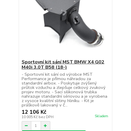
Sportovní kit sání MST BMW X4 G02
M40i 3.0T B58 (18-)
- Sportovní kit sání od výrobce MST
Performance je přímou náhradou za
standardní airbox. - Poskytuje zvýšený
průtok vzduchu a zlepšuje celkový zvukový
projev motoru. - Sací silikonová trubka
nahrazuje standardní sériovou a je vyrobena
z vysoce kvalitní slitiny hliníku. - Kit je
práškově lakovaný v č...
12 106 Kč
Skladem
10 005 Kč
bez DPH