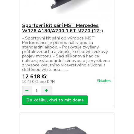
Sportovní kit sání MST Mercedes
W176 A180/A200 1.6T M270 (12-)
- Sportovní kit sání od výrobce MST
Performance je přímou náhradou za
standardní airbox. - Poskytuje zvýšený
průtok vzduchu a zlepšuje celkový zvukový
projev motoru. - Sací silikonová hadice
nahrazuje standardní sériovou a je vyrobena
z vysoce kvalitního vícevrstvého silikonu s
drátěnou výztuhou. - ...
12 618 Kč
Skladem
10 428 Kč
bez DPH
Do košíku, chci to mít doma