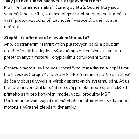
Jaký je rozdíl mezi suchým a olejovým filtrem?
MST Performance nabízí různé typy filtrů. Suché filtry jsou
snadnější na údržbu, zatímco olejové mohou nabídnout o něco
vyšší průtok vzduchu při zachování vysoké úrovně filtrace
nečistot.
Zlepší kit přímého sání zvuk mého auta?
Ano, odstraněním restriktivních plastových boxů a použitím
otevřeného filtru dojde k výraznému zesílení zvuku sání a u
přeplňovaných motorů i k typickému odfukování turba.
Chcete z motoru svého vozu vymáčknout maximum a dopřát mu
lepší zvukový projev? Značka MST Performance patří ke světové
špičce v oblasti vývoje a výroby sportovních systémů sání. Ať už
hledáte universální kit sání pro svůj projekt, nebo specifický kit
přímého sání pro konkrétní model vozu, produkty MST
Performance vám zajistí optimální přísun studeného vzduchu do
motoru a výrazné zlepšení dynamiky.