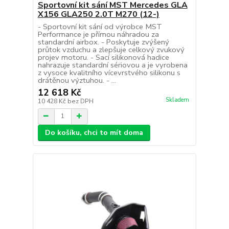
Sportovní kit sání MST Mercedes GLA
X156 GLA250 2.0T M270 (12-)
- Sportovní kit sání od výrobce MST
Performance je přímou náhradou za
standardní airbox. - Poskytuje zvýšený
průtok vzduchu a zlepšuje celkový zvukový
projev motoru. - Sací silikonová hadice
nahrazuje standardní sériovou a je vyrobena
z vysoce kvalitního vícevrstvého silikonu s
drátěnou výztuhou. - ...
12 618 Kč
Skladem
10 428 Kč
bez DPH
Do košíku, chci to mít doma