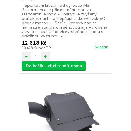
- Sportovní kit sání od výrobce MST
Performance je přímou náhradou za
standardní airbox. - Poskytuje zvýšený
průtok vzduchu a zlepšuje celkový zvukový
projev motoru. - Sací silikonová hadice
nahrazuje standardní sériovou a je vyrobena
z vysoce kvalitního vícevrstvého silikonu s
drátěnou výztuhou. - ...
12 618 Kč
Skladem
10 428 Kč
bez DPH
Do košíku, chci to mít doma