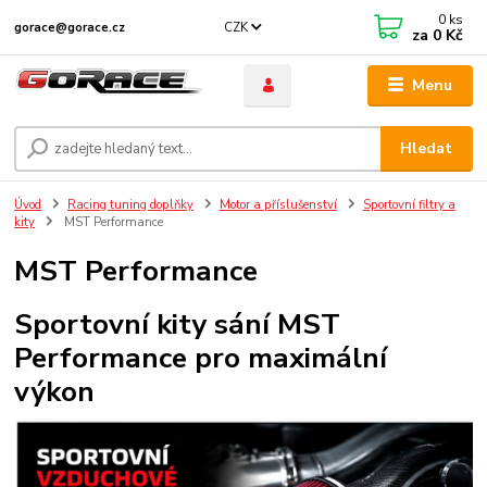
0
ks
CZK
gorace@gorace.cz
za
0 Kč
Menu
Hledat
Úvod
Racing tuning doplňky
Motor a příslušenství
Sportovní filtry a
kity
MST Performance
MST Performance
Sportovní kity sání MST
Performance pro maximální
výkon