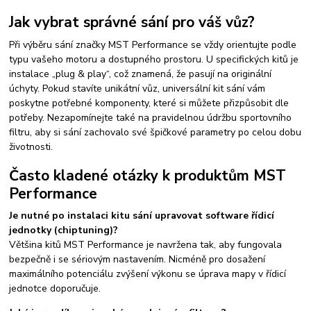
Jak vybrat správné sání pro váš vůz?
Při výběru sání značky MST Performance se vždy orientujte podle
typu vašeho motoru a dostupného prostoru. U specifických kitů je
instalace „plug & play“, což znamená, že pasují na originální
úchyty. Pokud stavíte unikátní vůz, universální kit sání vám
poskytne potřebné komponenty, které si můžete přizpůsobit dle
potřeby. Nezapomínejte také na pravidelnou údržbu sportovního
filtru, aby si sání zachovalo své špičkové parametry po celou dobu
životnosti.
Často kladené otázky k produktům MST
Performance
Je nutné po instalaci kitu sání upravovat software řídicí
jednotky (chiptuning)?
Většina kitů MST Performance je navržena tak, aby fungovala
bezpečně i se sériovým nastavením. Nicméně pro dosažení
maximálního potenciálu zvýšení výkonu se úprava mapy v řídicí
jednotce doporučuje.