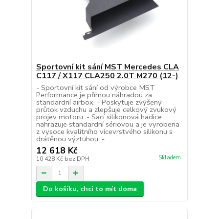
Sportovní kit sání MST Mercedes CLA
C117 / X117 CLA250 2.0T M270 (12-)
- Sportovní kit sání od výrobce MST
Performance je přímou náhradou za
standardní airbox. - Poskytuje zvýšený
průtok vzduchu a zlepšuje celkový zvukový
projev motoru. - Sací silikonová hadice
nahrazuje standardní sériovou a je vyrobena
z vysoce kvalitního vícevrstvého silikonu s
drátěnou výztuhou. - ...
12 618 Kč
Skladem
10 428 Kč
bez DPH
Do košíku, chci to mít doma