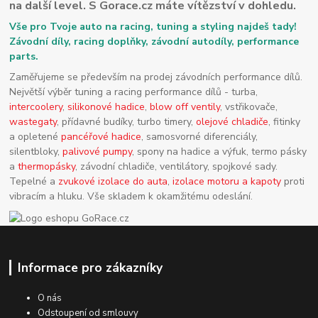
na další level. S Gorace.cz máte vítězství v dohledu.
Vše pro Tvoje auto na racing, tuning a styling najdeš tady!
Závodní díly, racing doplňky, závodní autodíly, performance
parts.
Zaměřujeme se především na prodej závodních performance dílů.
Největší výběr tuning a racing performance dílů - turba,
intercoolery
,
silikonové hadice
,
blow off ventily
, vstřikovače,
wastegaty
, přídavné budíky, turbo timery,
olejové chladiče
, fitinky
a opletené
pancéřové hadice
, samosvorné diferenciály,
silentbloky,
palivové pumpy
, spony na hadice a výfuk, termo pásky
a
thermopásky
, závodní chladiče, ventilátory, spojkové sady.
Tepelné a
zvukové izolace do auta
,
izolace motoru a kapoty
proti
vibracím a hluku. Vše skladem k okamžitému odeslání.
Informace pro zákazníky
O nás
Odstoupení od smlouvy