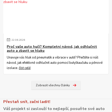
22
.
06
.
2026
Proč vaše auto hučí? Kompletní návod, jak odhlučnit
auto a zbavit se hluku
Unavuje vás hluk od pneumatik a vibrace v autě? Přečtěte si náš
návod, jak efektivně odhlučnit auto pomocí butylkaučuku a pěnové
izolace.
číst celé
Zobrazit všechny články
Přestaň snít, začni ladit!
Váš projekt si zaslouží to nejlepší, posuňte své auto