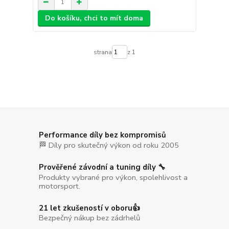
Do košíku, chci to mít doma
strana
z 1
Performance díly bez kompromisů
🏁 Díly pro skutečný výkon od roku 2005
Prověřené závodní a tuning díly 🔧
Produkty vybrané pro výkon, spolehlivost a
motorsport.
21 let zkušeností v oboru👍
Bezpečný nákup bez zádrhelů