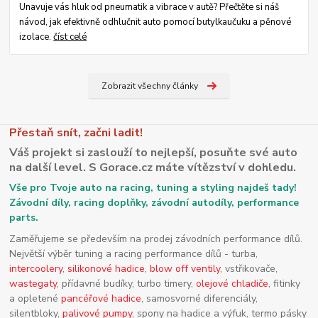
Unavuje vás hluk od pneumatik a vibrace v autě? Přečtěte si náš
návod, jak efektivně odhlučnit auto pomocí butylkaučuku a pěnové
izolace.
číst celé
Zobrazit všechny články
Přestaň snít, začni ladit!
Váš projekt si zaslouží to nejlepší, posuňte své auto
na další level. S Gorace.cz máte vítězství v dohledu.
Vše pro Tvoje auto na racing, tuning a styling najdeš tady!
Závodní díly, racing doplňky, závodní autodíly, performance
parts.
Zaměřujeme se především na prodej závodních performance dílů.
Největší výběr tuning a racing performance dílů - turba,
intercoolery
,
silikonové hadice
,
blow off ventily
, vstřikovače,
wastegaty
, přídavné budíky, turbo timery,
olejové chladiče
, fitinky
a opletené
pancéřové hadice
, samosvorné diferenciály,
silentbloky,
palivové pumpy
, spony na hadice a výfuk, termo pásky