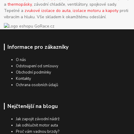
a
thermopásky
, závodní chladiče, ventilátory, spojkové sady.
Tepelné a
zvukové izolace do auta
,
izolace motoru a kapoty
proti
vibracím a hluku. Vše skladem k okamžitému odeslání.
Informace pro zákazníky
O nás
Odstoupení od smlouvy
Obchodní podmínky
Kontakty
Ochrana osobních údajů
Nejčtenější na blogu
Jak zapojit závodní nádrž
Jak odhlučnit motor auta
Proč vám vadnou brzdy?