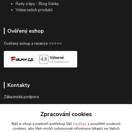
Rady a tipy - Blog články
Videa našich produků
Ověřený eshop
Ověřený eshop a recenze ⭐⭐⭐⭐⭐
Kontakty
Zákaznická podpora
gorace@gorace.cz
Zpracování cookies
Náš e-shop a partneři potřebují Váš
souhlas
s použitím souborů
cookies, aby Vám mohli zobrazovat informace týkající se Vašich