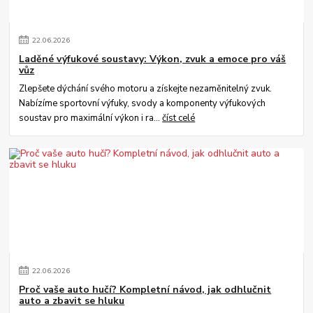
22
.
06
.
2026
Laděné výfukové soustavy: Výkon, zvuk a emoce pro váš
vůz
Zlepšete dýchání svého motoru a získejte nezaměnitelný zvuk.
Nabízíme sportovní výfuky, svody a komponenty výfukových
soustav pro maximální výkon i ra...
číst celé
22
.
06
.
2026
Proč vaše auto hučí? Kompletní návod, jak odhlučnit
auto a zbavit se hluku