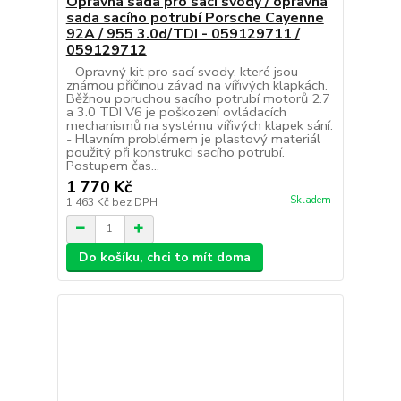
Opravná sada pro sací svody / opravná
sada sacího potrubí Porsche Cayenne
92A / 955 3.0d/TDI - 059129711 /
059129712
- Opravný kit pro sací svody, které jsou
známou příčinou závad na vířivých klapkách.
Běžnou poruchou sacího potrubí motorů 2.7
a 3.0 TDI V6 je poškození ovládacích
mechanismů na systému vířivých klapek sání.
- Hlavním problémem je plastový materiál
použitý při konstrukci sacího potrubí.
Postupem čas...
1 770 Kč
Skladem
1 463 Kč
bez DPH
Do košíku, chci to mít doma