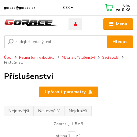
0
ks
CZK
gorace@gorace.cz
za
0 Kč
Menu
Hledat
Úvod
Racing tuning doplňky
Motor a příslušenství
Sací svody
Příslušenství
Příslušenství
Upřesnit parametry
Nejnovější
Nejlevnější
Nejdražší
Zobrazuji 1-5 z 5
strana
z 1