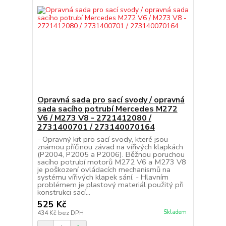
Opravná sada pro sací svody / opravná
sada sacího potrubí Mercedes M272
V6 / M273 V8 - 2721412080 /
2731400701 / 273140070164
- Opravný kit pro sací svody, které jsou
známou příčinou závad na vířivých klapkách
(P2004, P2005 a P2006). Běžnou poruchou
sacího potrubí motorů M272 V6 a M273 V8
je poškození ovládacích mechanismů na
systému vířivých klapek sání. - Hlavním
problémem je plastový materiál použitý při
konstrukci sací...
525 Kč
Skladem
434 Kč
bez DPH