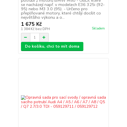
potrubí z motoru BMW M50 - OBDI, které
se nacházejí např. v modelech E36 325i (92-
95) nebo M3 3.0 (95). - Určeno pro
přeplňované motory, které chtějí docílit co
největšího výkonu a o...
1 675 Kč
Skladem
1 384 Kč
bez DPH
Do košíku, chci to mít doma