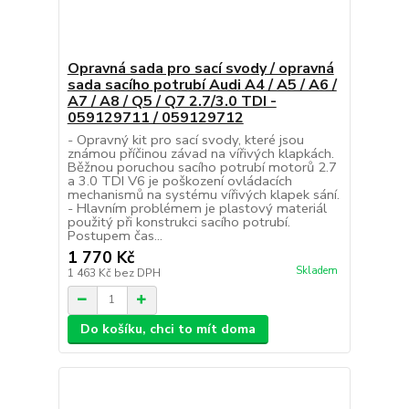
Opravná sada pro sací svody / opravná
sada sacího potrubí Audi A4 / A5 / A6 /
A7 / A8 / Q5 / Q7 2.7/3.0 TDI -
059129711 / 059129712
- Opravný kit pro sací svody, které jsou
známou příčinou závad na vířivých klapkách.
Běžnou poruchou sacího potrubí motorů 2.7
a 3.0 TDI V6 je poškození ovládacích
mechanismů na systému vířivých klapek sání.
- Hlavním problémem je plastový materiál
použitý při konstrukci sacího potrubí.
Postupem čas...
1 770 Kč
Skladem
1 463 Kč
bez DPH
Do košíku, chci to mít doma