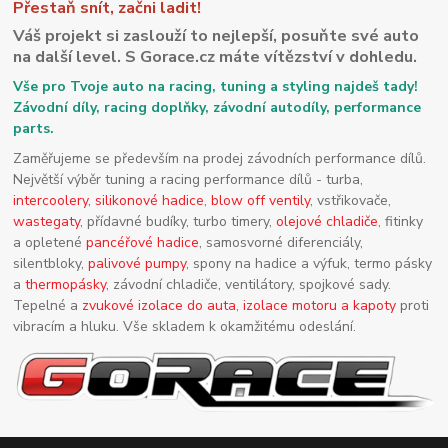
Přestaň snít, začni ladit!
Váš projekt si zaslouží to nejlepší, posuňte své auto
na další level. S Gorace.cz máte vítězství v dohledu.
Vše pro Tvoje auto na racing, tuning a styling najdeš tady!
Závodní díly, racing doplňky, závodní autodíly, performance
parts.
Zaměřujeme se především na prodej závodních performance dílů.
Největší výběr tuning a racing performance dílů - turba,
intercoolery
,
silikonové hadice
,
blow off ventily
, vstřikovače,
wastegaty
, přídavné budíky, turbo timery,
olejové chladiče
, fitinky
a opletené
pancéřové hadice
, samosvorné diferenciály,
silentbloky,
palivové pumpy
, spony na hadice a výfuk, termo pásky
a
thermopásky
, závodní chladiče, ventilátory, spojkové sady.
Tepelné a
zvukové izolace do auta
,
izolace motoru a kapoty
proti
vibracím a hluku. Vše skladem k okamžitému odeslání.