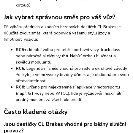
kotoučů.
Jak vybrat správnou směs pro váš vůz?
Při výběru předních a zadních brzdových destiček CL Brakes je
důležité zvolit směs, která odpovídá vašemu stylu jízdy a
hmotnosti vozidla:
RC5+:
Ideální volba pro lehčí sportovní vozy, track days
nebo náročné silniční využití. Nabízí nízkou hlučnost a
skvělou modularitu.
RC6:
Legendární směs vhodná pro rally a okruhové závody.
Poskytuje velmi vysoký brzdný účinek a je oblíbená pro svou
předvídatelnost.
RC8:
Určeno pro nejextrémnější aplikace v motorsportu
(např. GT vozy nebo WTCC), kde je vyžadován maximální
brzdný moment za všech okolností.
Často kladené otázky
Jsou destičky CL Brakes vhodné pro běžný silniční
provoz?