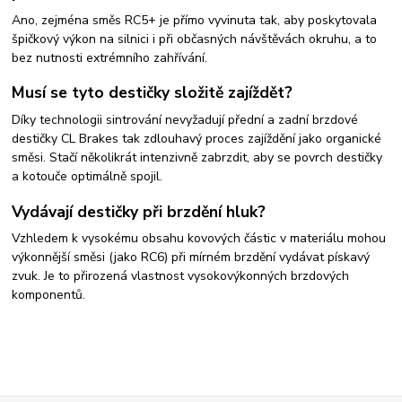
Ano, zejména směs RC5+ je přímo vyvinuta tak, aby poskytovala
špičkový výkon na silnici i při občasných návštěvách okruhu, a to
bez nutnosti extrémního zahřívání.
Musí se tyto destičky složitě zajíždět?
Díky technologii sintrování nevyžadují přední a zadní brzdové
destičky CL Brakes tak zdlouhavý proces zajíždění jako organické
směsi. Stačí několikrát intenzivně zabrzdit, aby se povrch destičky
a kotouče optimálně spojil.
Vydávají destičky při brzdění hluk?
Vzhledem k vysokému obsahu kovových částic v materiálu mohou
výkonnější směsi (jako RC6) při mírném brzdění vydávat pískavý
zvuk. Je to přirozená vlastnost vysokovýkonných brzdových
komponentů.