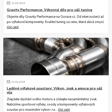
22
.
06
.
2026
Gravity Performance: Výkonné díly pro váš tuning
Objevte díly Gravity Performance na Gorace.cz. Od intercoolerů až
po výfukové komponenty. Kvalitní tuning za cenu, která dává smysl.
číst celé
22
.
06
.
2026
Laděné výfukové soustavy: Výkon, zvuk a emoce pro váš
vůz
Zlepšete dýchání svého motoru a získejte nezaměnitelný zvuk.
Nabízíme sportovní výfuky, svody a komponenty výfukových
soustav pro maximální výkon i ra...
číst celé