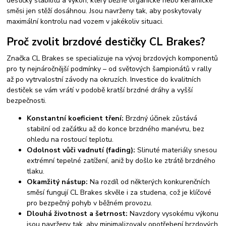
destičky stabilitu a výkon, který běžné organické nebo keramické
směsi jen stěží dosáhnou. Jsou navrženy tak, aby poskytovaly
maximální kontrolu nad vozem v jakékoliv situaci.
Proč zvolit brzdové destičky CL Brakes?
Značka CL Brakes se specializuje na vývoj brzdových komponentů
pro ty nejnáročnější podmínky – od světových šampionátů v rally
až po vytrvalostní závody na okruzích. Investice do kvalitních
destiček se vám vrátí v podobě kratší brzdné dráhy a vyšší
bezpečnosti.
Konstantní koeficient tření:
Brzdný účinek zůstává
stabilní od začátku až do konce brzdného manévru, bez
ohledu na rostoucí teplotu.
Odolnost vůči vadnutí (fading):
Slinuté materiály snesou
extrémní tepelné zatížení, aniž by došlo ke ztrátě brzdného
tlaku.
Okamžitý nástup:
Na rozdíl od některých konkurenčních
směsí fungují CL Brakes skvěle i za studena, což je klíčové
pro bezpečný pohyb v běžném provozu.
Dlouhá životnost a šetrnost:
Navzdory vysokému výkonu
jsou navrženy tak, aby minimalizovaly opotřebení brzdových