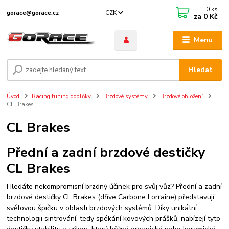
0
ks
CZK
gorace@gorace.cz
za
0 Kč
Menu
Hledat
Úvod
Racing tuning doplňky
Brzdové systémy
Brzdové obložení
CL Brakes
CL Brakes
Přední a zadní brzdové destičky
CL Brakes
Hledáte nekompromisní brzdný účinek pro svůj vůz? Přední a zadní
brzdové destičky CL Brakes (dříve Carbone Lorraine) představují
světovou špičku v oblasti brzdových systémů. Díky unikátní
technologii sintrování, tedy spékání kovových prášků, nabízejí tyto