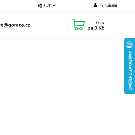
Přihlášení
CZK
0
ks
ce@gorace.cz
za
0 Kč