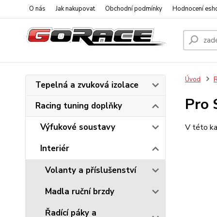
O nás
Jak nakupovat
Obchodní podmínky
Hodnocení esh
Úvod
R
Tepelná a zvuková izolace
Pro 
Racing tuning doplňky
Výfukové soustavy
V této ka
Interiér
Volanty a příslušenství
Madla ruční brzdy
Řadící páky a