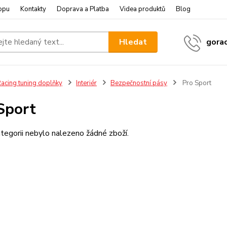
opu
Kontakty
Doprava a Platba
Videa produktů
Blog
Hledat
gora
acing tuning doplňky
Interiér
Bezpečnostní pásy
Pro Sport
Sport
tegorii nebylo nalezeno žádné zboží.