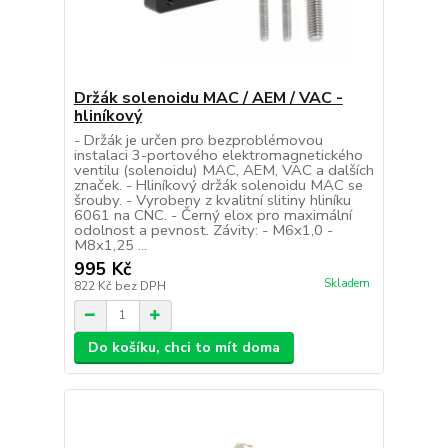
Držák solenoidu MAC / AEM / VAC -
hliníkový
- Držák je určen pro bezproblémovou
instalaci 3-portového elektromagnetického
ventilu (solenoidu) MAC, AEM, VAC a dalších
značek. - Hliníkový držák solenoidu MAC se
šrouby. - Vyrobeny z kvalitní slitiny hliníku
6061 na CNC. - Černý elox pro maximální
odolnost a pevnost. Závity: - M6x1,0 -
M8x1,25 ...
995 Kč
Skladem
822 Kč
bez DPH
Do košíku, chci to mít doma