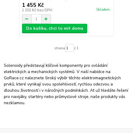
1 455 Kč
Skladem
1 202 Kč
bez DPH
Do košíku, chci to mít doma
strana
z 1
Solenoidy představují klíčové komponenty pro ovládání
elektrických a mechanických systémů. V naší nabídce na
GoRace.cz naleznete široký výběr těchto elektromagnetických
prvků, které vynikají svou spolehlivostí, rychlou odezvou a
dlouhou životností i v náročných podmínkách. Ať už hledáte řešení
pro navijáky, startéry nebo průmyslové stroje, naše produkty vás
nezklamou.