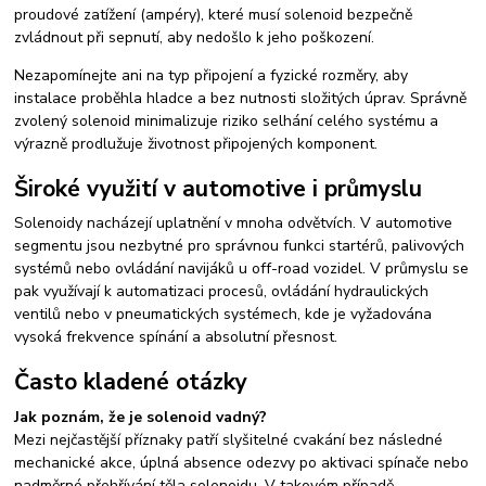
proudové zatížení (ampéry), které musí solenoid bezpečně
zvládnout při sepnutí, aby nedošlo k jeho poškození.
Nezapomínejte ani na typ připojení a fyzické rozměry, aby
instalace proběhla hladce a bez nutnosti složitých úprav. Správně
zvolený solenoid minimalizuje riziko selhání celého systému a
výrazně prodlužuje životnost připojených komponent.
Široké využití v automotive i průmyslu
Solenoidy nacházejí uplatnění v mnoha odvětvích. V automotive
segmentu jsou nezbytné pro správnou funkci startérů, palivových
systémů nebo ovládání navijáků u off-road vozidel. V průmyslu se
pak využívají k automatizaci procesů, ovládání hydraulických
ventilů nebo v pneumatických systémech, kde je vyžadována
vysoká frekvence spínání a absolutní přesnost.
Často kladené otázky
Jak poznám, že je solenoid vadný?
Mezi nejčastější příznaky patří slyšitelné cvakání bez následné
mechanické akce, úplná absence odezvy po aktivaci spínače nebo
nadměrné přehřívání těla solenoidu. V takovém případě