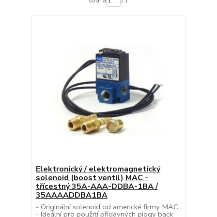
strana
z 1
Elektronický / elektromagnetický
solenoid (boost ventil) MAC -
třícestný 35A-AAA-DDBA-1BA /
35AAAADDBA1BA
- Originální solenoid od americké firmy MAC.
- Ideální pro použití přídavných piggy back