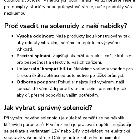
dlouhou životností i v náročných podmínkách. Ať už hledáte řešení
pro navijáky, startéry nebo průmyslové stroje, naše produkty vás
nezklamou.
Proč vsadit na solenoidy z naší nabídky?
Vysoká odolnost:
Naše produkty jsou konstruovány tak,
aby odolaly vibracím, extrémním teplotním výkyvům i
vlhkosti.
Precizní spínání:
Zajišťují okamžitou reakci, což je kritické
pro bezpečnost a efektivitu vašich zařízení.
Univerzální kompatibilita:
Nabízíme varianty vhodné pro
širokou škálu aplikací od automotive po těžký průmysl.
Odborná podpora:
Pokud si nejste jisti výběrem, naši
specialisté vám rádi poradí s technickými parametry tak,
aby díl přesně odpovídal vašim potřebám.
Jak vybrat správný solenoid?
Při výběru nového solenoidu je důležité zaměřit se na několik
klíčových parametrů. Prvním z nich je pracovní napětí – nejčastěji
se setkáte s variantami 12V nebo 24V v závislosti na elektrické
soustavě vašeho stroje. Dále je nutné zohlednit maximální