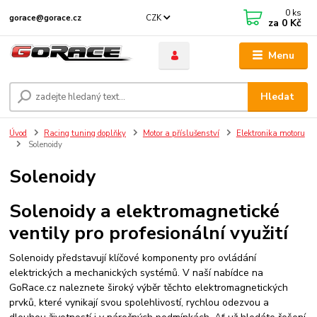
0
ks
CZK
gorace@gorace.cz
za
0 Kč
Menu
Hledat
Úvod
Racing tuning doplňky
Motor a příslušenství
Elektronika motoru
Solenoidy
Solenoidy
Solenoidy a elektromagnetické
ventily pro profesionální využití
Solenoidy představují klíčové komponenty pro ovládání
elektrických a mechanických systémů. V naší nabídce na
GoRace.cz naleznete široký výběr těchto elektromagnetických
prvků, které vynikají svou spolehlivostí, rychlou odezvou a