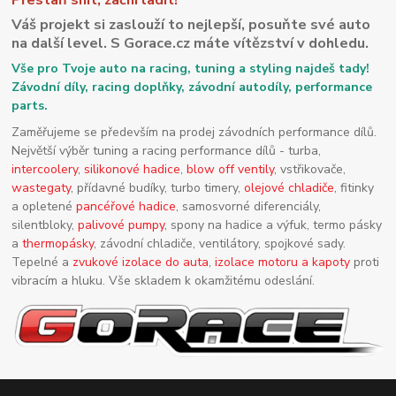
Váš projekt si zaslouží to nejlepší, posuňte své auto
na další level. S Gorace.cz máte vítězství v dohledu.
Vše pro Tvoje auto na racing, tuning a styling najdeš tady!
Závodní díly, racing doplňky, závodní autodíly, performance
parts.
Zaměřujeme se především na prodej závodních performance dílů.
Největší výběr tuning a racing performance dílů - turba,
intercoolery
,
silikonové hadice
,
blow off ventily
, vstřikovače,
wastegaty
, přídavné budíky, turbo timery,
olejové chladiče
, fitinky
a opletené
pancéřové hadice
, samosvorné diferenciály,
silentbloky,
palivové pumpy
, spony na hadice a výfuk, termo pásky
a
thermopásky
, závodní chladiče, ventilátory, spojkové sady.
Tepelné a
zvukové izolace do auta
,
izolace motoru a kapoty
proti
vibracím a hluku. Vše skladem k okamžitému odeslání.