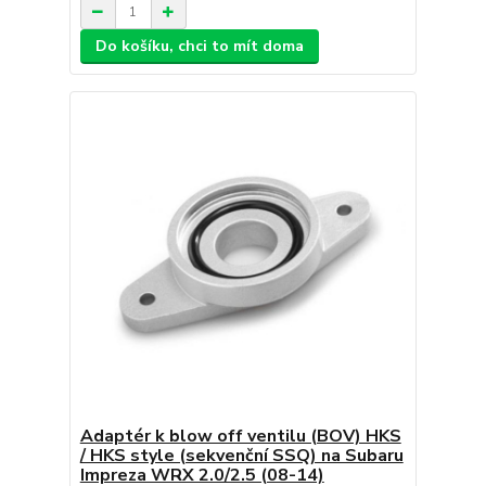
Do košíku, chci to mít doma
Adaptér k blow off ventilu (BOV) HKS
/ HKS style (sekvenční SSQ) na Subaru
Impreza WRX 2.0/2.5 (08-14)