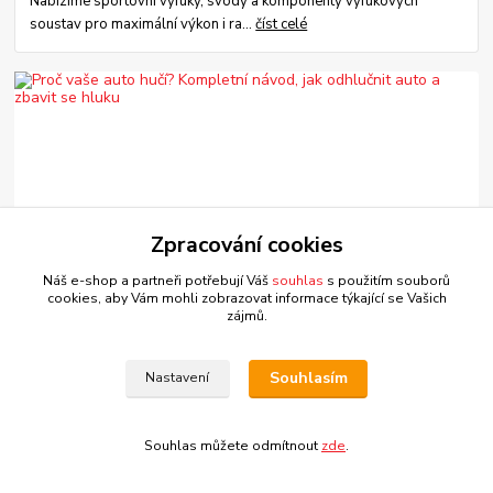
Nabízíme sportovní výfuky, svody a komponenty výfukových
soustav pro maximální výkon i ra...
číst celé
Zpracování cookies
22
.
06
.
2026
Náš e-shop a partneři potřebují Váš
souhlas
s použitím souborů
Proč vaše auto hučí? Kompletní návod, jak odhlučnit
cookies, aby Vám mohli zobrazovat informace týkající se Vašich
auto a zbavit se hluku
zájmů.
Unavuje vás hluk od pneumatik a vibrace v autě? Přečtěte si náš
návod, jak efektivně odhlučnit auto pomocí butylkaučuku a pěnové
Souhlasím
Nastavení
izolace.
číst celé
Souhlas můžete odmítnout
zde
.
Zobrazit všechny články