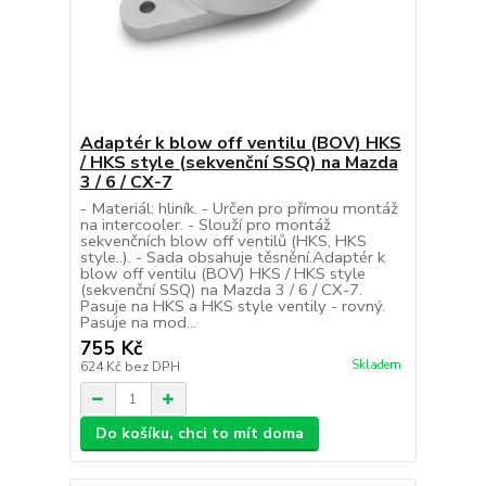
Adaptér k blow off ventilu (BOV) HKS
/ HKS style (sekvenční SSQ) na Mazda
3 / 6 / CX-7
- Materiál: hliník. - Určen pro přímou montáž
na intercooler. - Slouží pro montáž
sekvenčních blow off ventilů (HKS, HKS
style..). - Sada obsahuje těsnění.Adaptér k
blow off ventilu (BOV) HKS / HKS style
(sekvenční SSQ) na Mazda 3 / 6 / CX-7.
Pasuje na HKS a HKS style ventily - rovný.
Pasuje na mod...
755 Kč
Skladem
624 Kč
bez DPH
Do košíku, chci to mít doma