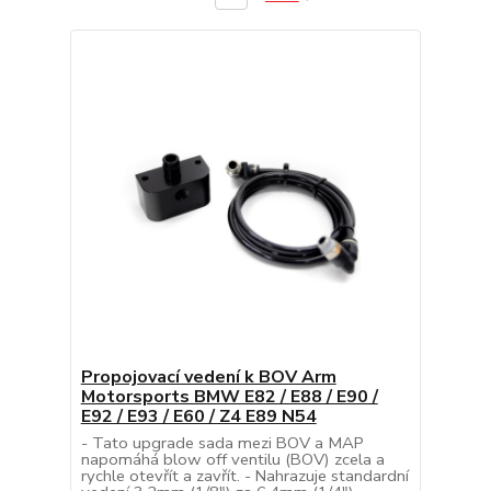
Propojovací vedení k BOV Arm
Motorsports BMW E82 / E88 / E90 /
E92 / E93 / E60 / Z4 E89 N54
- Tato upgrade sada mezi BOV a MAP
napomáhá blow off ventilu (BOV) zcela a
rychle otevřít a zavřít. - Nahrazuje standardní