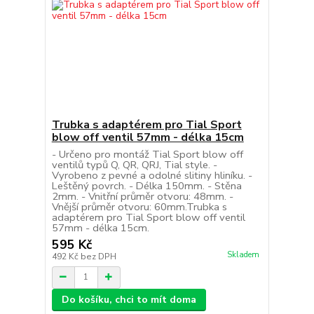
Trubka s adaptérem pro Tial Sport
blow off ventil 57mm - délka 15cm
- Určeno pro montáž Tial Sport blow off
ventilů typů Q, QR, QRJ, Tial style. -
Vyrobeno z pevné a odolné slitiny hliníku. -
Leštěný povrch. - Délka 150mm. - Stěna
2mm. - Vnitřní průměr otvoru: 48mm. -
Vnější průměr otvoru: 60mm.Trubka s
adaptérem pro Tial Sport blow off ventil
57mm - délka 15cm.
595 Kč
Skladem
492 Kč
bez DPH
Do košíku, chci to mít doma