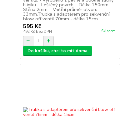
ventilů. - Vyrobeno z pevné a odolné slitiny
hliníku. - Leštěný povrch. - Délka 150mm. -
Stěna 2mm. - Vnitřní průměr otvoru:
33mm.Trubka s adaptérem pro sekvenční
blow off ventil 70mm - délka 15cm.
595 Kč
Skladem
492 Kč
bez DPH
Do košíku, chci to mít doma