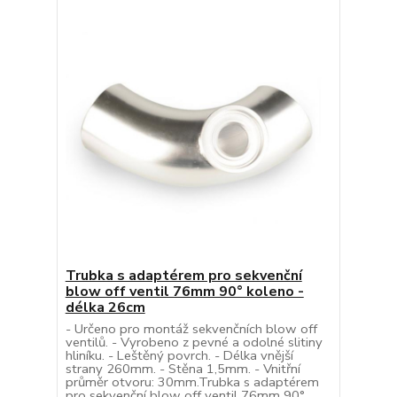
Trubka s adaptérem pro sekvenční
blow off ventil 76mm 90° koleno -
délka 26cm
- Určeno pro montáž sekvenčních blow off
ventilů. - Vyrobeno z pevné a odolné slitiny
hliníku. - Leštěný povrch. - Délka vnější
strany 260mm. - Stěna 1,5mm. - Vnitřní
průměr otvoru: 30mm.Trubka s adaptérem
pro sekvenční blow off ventil 76mm 90°