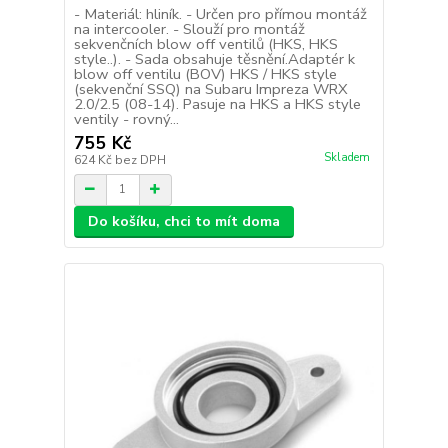
- Materiál: hliník. - Určen pro přímou montáž
na intercooler. - Slouží pro montáž
sekvenčních blow off ventilů (HKS, HKS
style..). - Sada obsahuje těsnění.Adaptér k
blow off ventilu (BOV) HKS / HKS style
(sekvenční SSQ) na Subaru Impreza WRX
2.0/2.5 (08-14). Pasuje na HKS a HKS style
ventily - rovný...
755 Kč
Skladem
624 Kč
bez DPH
Do košíku, chci to mít doma