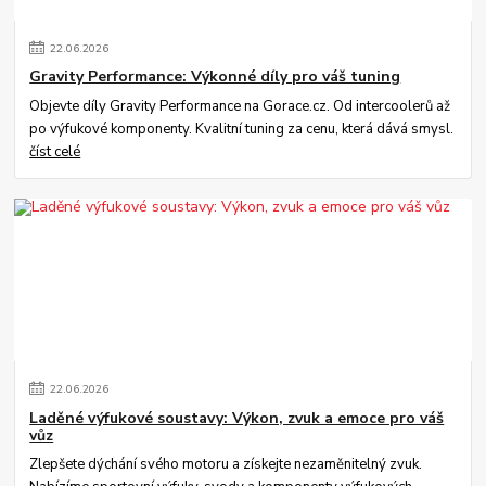
22
.
06
.
2026
Gravity Performance: Výkonné díly pro váš tuning
Objevte díly Gravity Performance na Gorace.cz. Od intercoolerů až
po výfukové komponenty. Kvalitní tuning za cenu, která dává smysl.
číst celé
22
.
06
.
2026
Laděné výfukové soustavy: Výkon, zvuk a emoce pro váš
vůz
Zlepšete dýchání svého motoru a získejte nezaměnitelný zvuk.