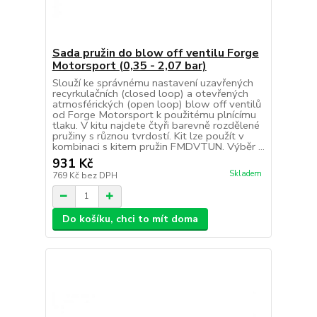
Sada pružin do blow off ventilu Forge
Motorsport (0,35 - 2,07 bar)
Slouží ke správnému nastavení uzavřených
recyrkulačních (closed loop) a otevřených
atmosférických (open loop) blow off ventilů
od Forge Motorsport k použitému plnícímu
tlaku. V kitu najdete čtyři barevně rozdělené
pružiny s různou tvrdostí. Kit lze použít v
kombinaci s kitem pružin FMDVTUN. Výběr ...
931 Kč
Skladem
769 Kč
bez DPH
Do košíku, chci to mít doma