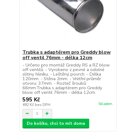
Trubka s adaptérem pro Greddy blow
off ventil 76mm - délka 12cm
- Určeno pro montáž Greddy RS a RZ blow
off ventilů. - Vyrobeno z pevné a odolné
slitiny hliníku. - Leštěný povrch. - Délka
120mm. - Stěna 2mm. - Vnitřní průměr
otvoru: 37mm. - Rozteč šroubů:
66mm.Trubka s adaptérem pro Greddy
blow off ventil 76mm - délka 12cm.
595 Kč
Skladem
492 Kč
bez DPH
Do košíku, chci to mít doma