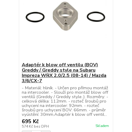
Adaptér k blow off ventilu (BOV)
Greddy / Greddy style na Subaru
Impreza WRX 2.0/2.5 (08-14) / Mazda
3/6/CX-7
- Materiál: hliník. - Určen pro přímou montáž
na intercooler. - Slouží pro montáž blow off
ventilů (Greddy / Greddy style..). Rozměry: -
celková délka: 112mm. - rozteč šroubů pro
uchycení na intercooler: 92mm. - rozteč
šroubů pro uchycení BOV: 66mm. - průměr
vyústění: 30mm.Adaptér k blow off ventil...
695 Kč
Skladem
574 Kč
bez DPH