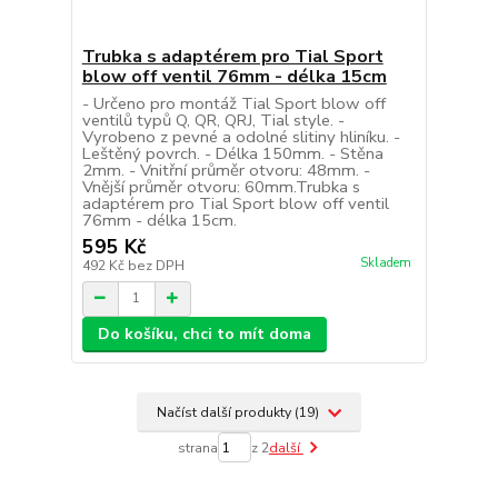
Trubka s adaptérem pro Tial Sport
blow off ventil 76mm - délka 15cm
- Určeno pro montáž Tial Sport blow off
ventilů typů Q, QR, QRJ, Tial style. -
Vyrobeno z pevné a odolné slitiny hliníku. -
Leštěný povrch. - Délka 150mm. - Stěna
2mm. - Vnitřní průměr otvoru: 48mm. -
Vnější průměr otvoru: 60mm.Trubka s
adaptérem pro Tial Sport blow off ventil
76mm - délka 15cm.
595 Kč
Skladem
492 Kč
bez DPH
Do košíku, chci to mít doma
Načíst další produkty (19)
strana
z 2
další