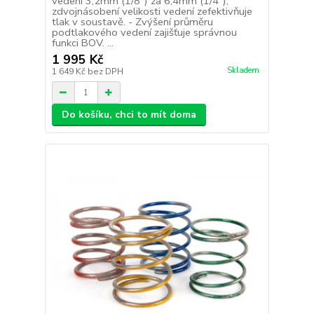
vedení 3,2mm (1/8") za 6,4mm (1/4"),
zdvojnásobení velikosti vedení zefektivňuje
tlak v soustavě. - Zvýšení průměru
podtlakového vedení zajišťuje správnou
funkci BOV. ...
1 995 Kč
Skladem
1 649 Kč
bez DPH
Do košíku, chci to mít doma