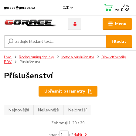
0
ks
CZK
gorace@gorace.cz
za
0 Kč
Menu
Hledat
Úvod
Racing tuning doplňky
Motor a příslušenství
Blow off ventily
BOV
Příslušenství
Příslušenství
Upřesnit parametry
Nejnovější
Nejlevnější
Nejdražší
Zobrazuji 1-20 z 39
strana
z 2
další