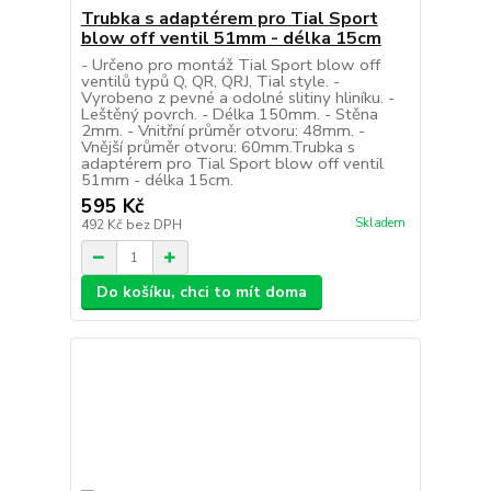
Trubka s adaptérem pro Tial Sport
blow off ventil 51mm - délka 15cm
- Určeno pro montáž Tial Sport blow off
ventilů typů Q, QR, QRJ, Tial style. -
Vyrobeno z pevné a odolné slitiny hliníku. -
Leštěný povrch. - Délka 150mm. - Stěna
2mm. - Vnitřní průměr otvoru: 48mm. -
Vnější průměr otvoru: 60mm.Trubka s
adaptérem pro Tial Sport blow off ventil
51mm - délka 15cm.
595 Kč
Skladem
492 Kč
bez DPH
Do košíku, chci to mít doma