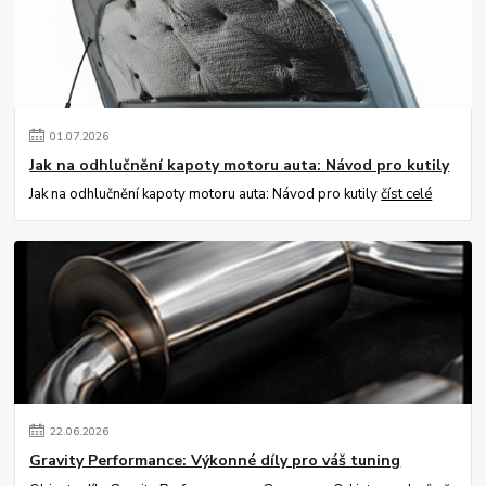
01
.
07
.
2026
Jak na odhlučnění kapoty motoru auta: Návod pro kutily
Jak na odhlučnění kapoty motoru auta: Návod pro kutily
číst celé
22
.
06
.
2026
Gravity Performance: Výkonné díly pro váš tuning