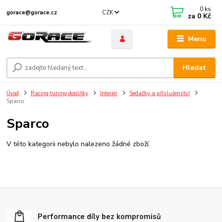
0
ks
CZK
gorace@gorace.cz
za
0 Kč
Menu
Hledat
Úvod
Racing tuning doplňky
Interiér
Sedačky a příslušenství
Sparco
Sparco
V této kategorii nebylo nalezeno žádné zboží.
Performance díly bez kompromisů