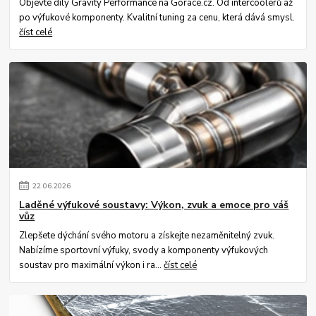
Objevte díly Gravity Performance na Gorace.cz. Od intercoolerů až
po výfukové komponenty. Kvalitní tuning za cenu, která dává smysl.
číst celé
22
.
06
.
2026
Laděné výfukové soustavy: Výkon, zvuk a emoce pro váš
vůz
Zlepšete dýchání svého motoru a získejte nezaměnitelný zvuk.
Nabízíme sportovní výfuky, svody a komponenty výfukových
soustav pro maximální výkon i ra...
číst celé