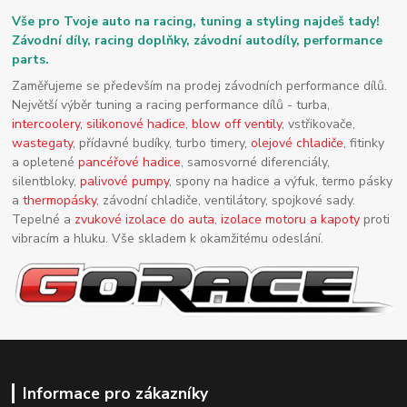
Vše pro Tvoje auto na racing, tuning a styling najdeš tady!
Závodní díly, racing doplňky, závodní autodíly, performance
parts.
Zaměřujeme se především na prodej závodních performance dílů.
Největší výběr tuning a racing performance dílů - turba,
intercoolery
,
silikonové hadice
,
blow off ventily
, vstřikovače,
wastegaty
, přídavné budíky, turbo timery,
olejové chladiče
, fitinky
a opletené
pancéřové hadice
, samosvorné diferenciály,
silentbloky,
palivové pumpy
, spony na hadice a výfuk, termo pásky
a
thermopásky
, závodní chladiče, ventilátory, spojkové sady.
Tepelné a
zvukové izolace do auta
,
izolace motoru a kapoty
proti
vibracím a hluku. Vše skladem k okamžitému odeslání.
Informace pro zákazníky