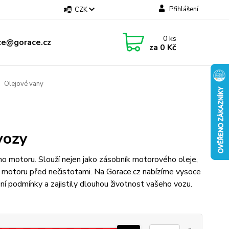
Přihlášení
CZK
0
ks
ce@gorace.cz
za
0 Kč
Olejové vany
vozy
o motoru. Slouží nejen jako zásobník motorového oleje,
ent motoru před nečistotami. Na Gorace.cz nabízíme vysoce
zní podmínky a zajistily dlouhou životnost vašeho vozu.