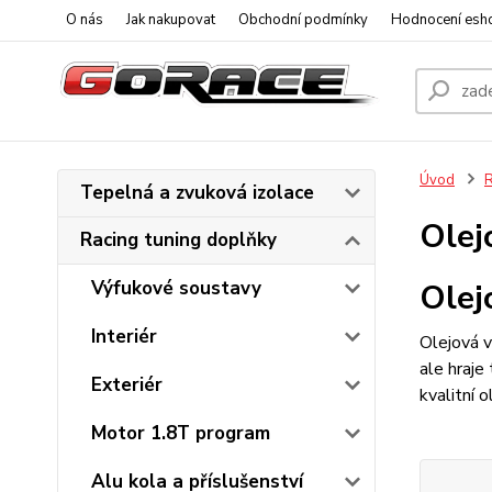
O nás
Jak nakupovat
Obchodní podmínky
Hodnocení esh
Úvod
R
Tepelná a zvuková izolace
Olej
Racing tuning doplňky
Výfukové soustavy
Olej
Interiér
Olejová v
ale hraje
Exteriér
kvalitní 
Motor 1.8T program
Alu kola a příslušenství