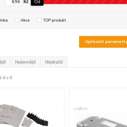
Kč
Od
inka
Akce
TOP produkt
Upřesnit parametr
jší
Nejlevnější
Nejdražší
1-6 z 6