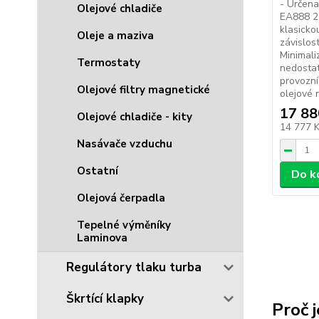
- Určen
Olejové chladiče
EA888 2.
klasicko
Oleje a maziva
závislost
Minimali
Termostaty
nedostat
provozní
Olejové filtry magnetické
olejové n
17 88
Olejové chladiče - kity
14 777 
Nasávače vzduchu
Ostatní
Do k
Olejová čerpadla
Tepelné výměníky
Laminova
Regulátory tlaku turba
Škrtící klapky
Proč j