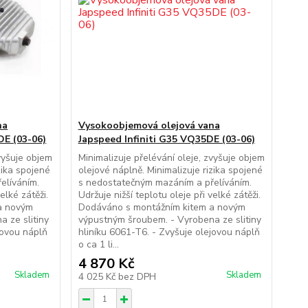
na
Vysokoobjemová olejová vana
E (03-06)
Japspeed Infiniti G35 VQ35DE (03-06)
zvyšuje objem
Minimalizuje přelévání oleje, zvyšuje objem
zika spojené
olejové náplně. Minimalizuje rizika spojené
elíváním.
s nedostatečným mazáním a přelíváním.
elké zátěži.
Udržuje nižší teplotu oleje při velké zátěži.
a novým
Dodáváno s montážním kitem a novým
 ze slitiny
výpustným šroubem. - Vyrobena ze slitiny
jovou náplň
hliníku 6061-T6. - Zvyšuje olejovou náplň
o ca 1 li...
4 870 Kč
Skladem
Skladem
4 025 Kč
bez DPH