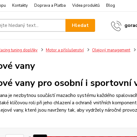
opu
Kontakty
Doprava a Platba
Videa produktů
Blog
Hledat
gora
acing tuning doplňky
Motor a příslušenství
Olejový management
ové vany
ové vany pro osobní i sportovní 
ana je nezbytnou součástí mazacího systému každého spalovacíh
 také klíčovou roli při jeho chlazení a ochraně vnitřních kompon
olejové vany, které jsou navrženy tak, aby vydržely náročné provo