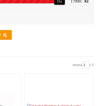
Do
Kč
y
strana
z 1