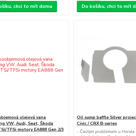
ošíku, chci to mít doma
Do košíku, chci to mít
bjemová olejová vana
Oil sump baffle Silver proj
ng VW, Audi, Seat, Škoda
Civic / CRX B-series
 TSi/TFSi motory EA888 Gen 2/3
- Častým problémem u Honda 