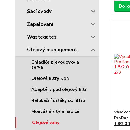
Do k
Sací svody
Zapalování
Wastegates
Olejový management
Chladiče převodovky a
serva
Olejové filtry K&N
Adaptéry pod olejový filtr
Relokační držáky ol. filtru
Montážní kity a hadice
Vysokoo
ProRaci
Olejové vany
1.8/2.0