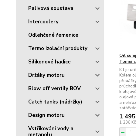
Palivová soustava
Intercoolery
Odlehčené řemenice
Termo izolační produkty
Oil sump
Silikonové hadice
Tomei s
Kit je u
Držáky motoru
Kolem o
přepážk
průchodk
Blow off ventily BOV
k olejov
olejová 
Catch tanks (nádržky)
a nehrozí
zatáčkác
Design motoru
1 495
1 236 K
Vstřikování vody a
metanolu