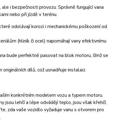
, ale i bezpečnosti provozu. Správně fungující vana
ami nebo při jízdě v terénu.
které odolávají korozi i mechanickému poškození od
iálům (hliník či ocel) napomáhají vany efektivnímu
vana bude perfektně pasovat na blok motoru, čímž se
riginálních dílů, což usnadňuje instalaci.
 s vaším konkrétním modelem vozu a typem motoru.
jsou lehčí a lépe odvádějí teplo, jsou však křehčí.
řte, zda vaše vozidlo vyžaduje vanu s otvorem pro
.