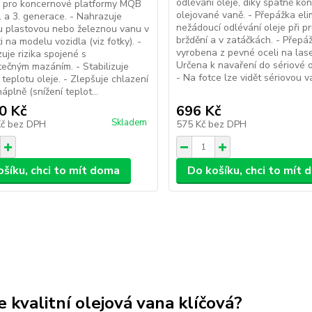
odlévání oleje, díky špatně ko
a pro koncernové platformy MQB
olejované vaně. - Přepážka eli
 a 3. generace. - Nahrazuje
nežádoucí odlévání oleje při 
u plastovou nebo železnou vanu v
brždění a v zatáčkách. - Přepáž
i na modelu vozidla (viz fotky). -
vyrobena z pevné oceli na lase
zuje rizika spojené s
Určena k navaření do sériové o
ečným mazáním. - Stabilizuje
- Na fotce lze vidět sériovou va
 teplotu oleje. - Zlepšuje chlazení
áplně (snížení teplot...
0 Kč
696 Kč
Skladem
Kč
bez DPH
575 Kč
bez DPH
ošíku, chci to mít doma
Do košíku, chci to mít
e kvalitní olejová vana klíčová?