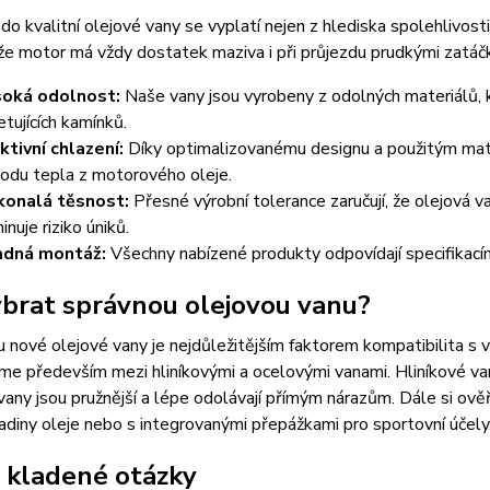
 do kvalitní olejové vany se vyplatí nejen z hlediska spolehlivosti
, že motor má vždy dostatek maziva i při průjezdu prudkými zatáčk
oká odolnost:
Naše vany jsou vyrobeny z odolných materiálů, 
etujících kamínků.
ktivní chlazení:
Díky optimalizovanému designu a použitým mater
odu tepla z motorového oleje.
onalá těsnost:
Přesné výrobní tolerance zaručují, že olejová 
inuje riziko úniků.
adná montáž:
Všechny nabízené produkty odpovídají specifikacím o
ybrat správnou olejovou vanu?
u nové olejové vany je nejdůležitějším faktorem kompatibilita
me především mezi hliníkovými a ocelovými vanami. Hliníkové vany 
any jsou pružnější a lépe odolávají přímým nárazům. Dále si ově
adiny oleje nebo s integrovanými přepážkami pro sportovní účely
 kladené otázky