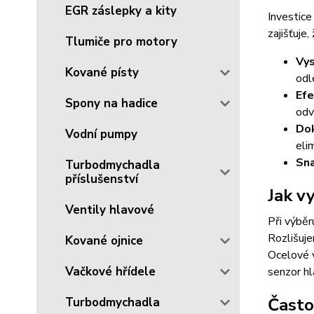
EGR záslepky a kity
Investice
zajišťuje
Tlumiče pro motory
Vys
Kované písty
odl
Efe
Spony na hadice
odv
Dok
Vodní pumpy
elim
Sn
Turbodmychadla
příslušenství
Jak v
Ventily hlavové
Při výběr
Rozlišuje
Kované ojnice
Ocelové v
Vačkové hřídele
senzor hl
Často
Turbodmychadla