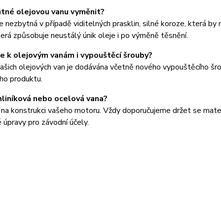
utné olejovou vanu vyměnit?
 nezbytná v případě viditelných prasklin, silné koroze, která by
terá způsobuje neustálý únik oleje i po výměně těsnění.
 k olejovým vanám i vypouštěcí šrouby?
ašich olejových van je dodávána včetně nového vypouštěcího šr
ho produktu.
 hliníková nebo ocelová vana?
 na konstrukci vašeho motoru. Vždy doporučujeme držet se mater
é úpravy pro závodní účely.