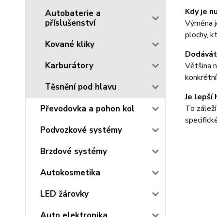
Kdy je n
Autobaterie a
příslušenství
Výměna je
plochy, k
Kované kliky
Dodáváte
Karburátory
Většina n
konkrétní
Těsnění pod hlavu
Je lepší
Převodovka a pohon kol
To záleží
specifick
Podvozkové systémy
Brzdové systémy
Autokosmetika
LED žárovky
Auto elektronika