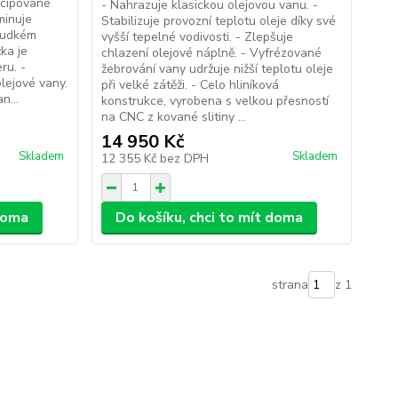
ncipované
- Nahrazuje klasickou olejovou vanu. -
minuje
Stabilizuje provozní teplotu oleje díky své
prudkém
vyšší tepelné vodivosti. - Zlepšuje
ka je
chlazení olejové náplně. - Vyfrézované
ru. -
žebrování vany udržuje nižší teplotu oleje
lejové vany.
při velké zátěži. - Celo hliníková
n...
konstrukce, vyrobena s velkou přesností
na CNC z kované slitiny ...
14 950 Kč
Skladem
Skladem
12 355 Kč
bez DPH
 doma
Do košíku, chci to mít doma
strana
z 1