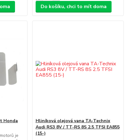
 doma
Do košíku, chci to mít doma
ect Honda
Hliníková olejová vana TA-Technix
Audi RS3 8V / TT-RS 8S 2.5 TFSI EA855
(15-)
motorů je