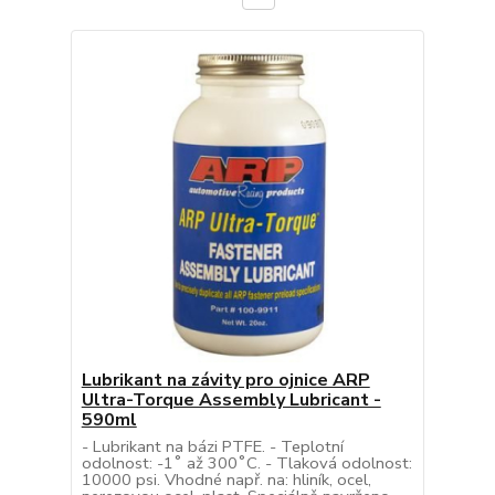
Lubrikant na závity pro ojnice ARP
Ultra-Torque Assembly Lubricant -
590ml
- Lubrikant na bázi PTFE. - Teplotní
odolnost: -1˚ až 300˚C. - Tlaková odolnost:
10000 psi. Vhodné např. na: hliník, ocel,