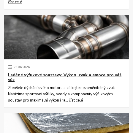
číst celé
22
.
06
.
2026
Laděné výfukové soustavy: Výkon, zvuk a emoce pro váš
vůz
Zlepšete dýchání svého motoru a získejte nezaměnitelný zvuk.
Nabízíme sportovní výfuky, svody a komponenty výfukových
soustav pro maximální výkon i ra...
číst celé