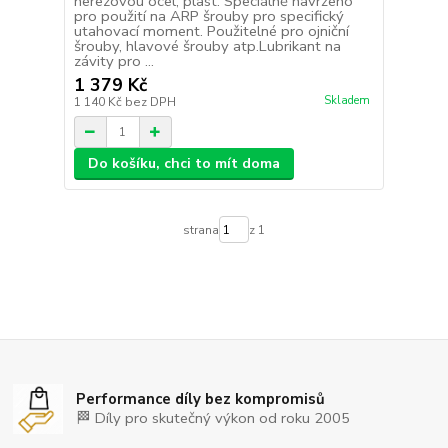
nerezovou ocel, plast. Speciálně navrženo
pro použití na ARP šrouby pro specifický
utahovací moment. Použitelné pro ojniční
šrouby, hlavové šrouby atp.Lubrikant na
závity pro ...
1 379 Kč
Skladem
1 140 Kč
bez DPH
Do košíku, chci to mít doma
strana
z 1
Performance díly bez kompromisů
🏁 Díly pro skutečný výkon od roku 2005