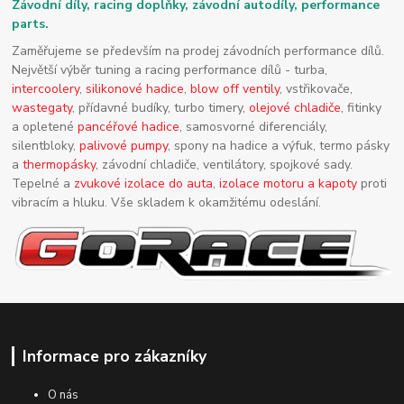
Závodní díly, racing doplňky, závodní autodíly, performance
parts.
Zaměřujeme se především na prodej závodních performance dílů.
Největší výběr tuning a racing performance dílů - turba,
intercoolery
,
silikonové hadice
,
blow off ventily
, vstřikovače,
wastegaty
, přídavné budíky, turbo timery,
olejové chladiče
, fitinky
a opletené
pancéřové hadice
, samosvorné diferenciály,
silentbloky,
palivové pumpy
, spony na hadice a výfuk, termo pásky
a
thermopásky
, závodní chladiče, ventilátory, spojkové sady.
Tepelné a
zvukové izolace do auta
,
izolace motoru a kapoty
proti
vibracím a hluku. Vše skladem k okamžitému odeslání.
Informace pro zákazníky
O nás