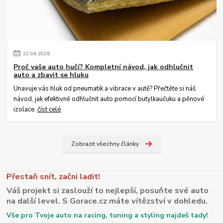
22
.
06
.
2026
Proč vaše auto hučí? Kompletní návod, jak odhlučnit
auto a zbavit se hluku
Unavuje vás hluk od pneumatik a vibrace v autě? Přečtěte si náš
návod, jak efektivně odhlučnit auto pomocí butylkaučuku a pěnové
izolace.
číst celé
Zobrazit všechny články
Přestaň snít, začni ladit!
Váš projekt si zaslouží to nejlepší, posuňte své auto
na další level. S Gorace.cz máte vítězství v dohledu.
Vše pro Tvoje auto na racing, tuning a styling najdeš tady!