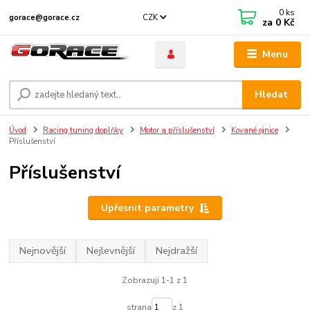
0
ks
CZK
gorace@gorace.cz
za
0 Kč
Menu
Hledat
Úvod
Racing tuning doplňky
Motor a příslušenství
Kované ojnice
Příslušenství
Příslušenství
Upřesnit parametry
Nejnovější
Nejlevnější
Nejdražší
Zobrazuji 1-1 z 1
strana
z 1