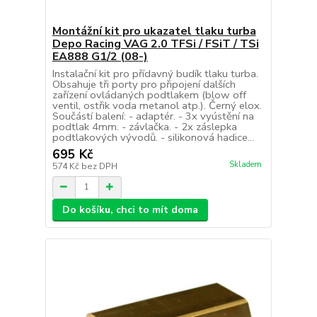
Montážní kit pro ukazatel tlaku turba
Depo Racing VAG 2.0 TFSi / FSiT / TSi
EA888 G1/2 (08-)
Instalační kit pro přídavný budík tlaku turba.
Obsahuje tři porty pro připojení dalších
zařízení ovládaných podtlakem (blow off
ventil, ostřik voda metanol atp.). Černý elox.
Součástí balení: - adaptér. - 3x vyústění na
podtlak 4mm. - závlačka. - 2x záslepka
podtlakových vývodů. - silikonová hadice...
695 Kč
Skladem
574 Kč
bez DPH
Do košíku, chci to mít doma