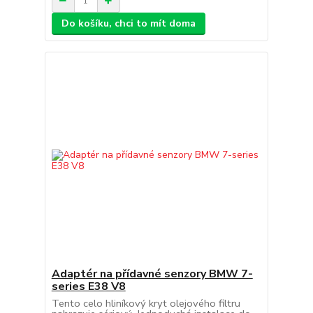
Do košíku, chci to mít doma
Adaptér na přídavné senzory BMW 7-
series E38 V8
Tento celo hliníkový kryt olejového filtru