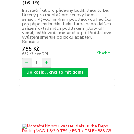
(16-19)
Instalační kit pro přídavný budík tlaku turba.
Určený pro montáž pro sériový boost
sensor. Vývod na 4mm podtlakovou hadičku
pro připojení budíku tlaku turba nebo dalších
zařízení ovládaných podtlakem (blow off
ventil, ostřik voda metanol atp.). Podtlakové
vyústění směřuje do boku adaptéru.
Součástí...
795 Kč
Skladem
657 Kč
bez DPH
Do košíku, chci to mít doma