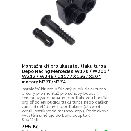
Montážní kit pro ukazatel tlaku turba
Depo Racing Mercedes W176 / W205 /
W212 / W246 / C117 / X156 / X204
motory M270/M274
Instalační kit pro přídavný budík tlaku turba.
Určený pro montáž pro sériový boost
sensor. Vývod na 4mm podtlakovou hadičku
pro připojení budíku tlaku turba nebo dalších
zařízení ovládaných podtlakem (blow off
ventil, ostřik voda metanol atp.). Podtlakové
vyústění směřuje do boku adaptéru.
Součástí...
795 Kč
Skladem