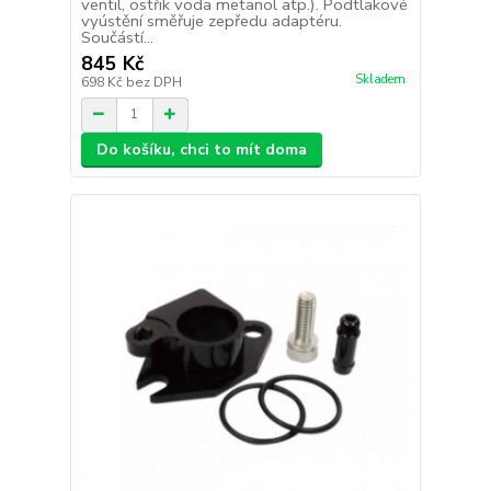
ventil, ostřik voda metanol atp.). Podtlakové
vyústění směřuje zepředu adaptéru.
Součástí...
845 Kč
Skladem
698 Kč
bez DPH
Do košíku, chci to mít doma