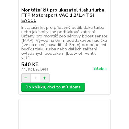
Montážní kit pro ukazatel tlaku turba
FTP Motorsport VAG 1.2/1.4 TSi
EA111
Instalační kit pro přídavný budík tlaku turba
nebo jakékoliv jiné podtlakové zařízení.
Určený pro montáž pro sériový boost sensor
(MAP). Vývod na 6mm podtlakovou hadičku
(lze na na něj nasadit i 4-5mm) pro připojení
budíku tlaku turba nebo dalších zařízení
ovládaných podtakem (blow off ventil,
vstři...
540 Kč
Skladem
446 Kč
bez DPH
Do košíku, chci to mít doma