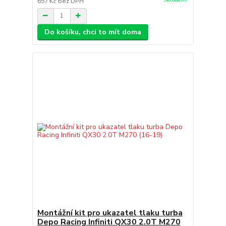
657 Kč
bez DPH
Do košíku, chci to mít doma
Montážní kit pro ukazatel tlaku turba
Depo Racing Infiniti QX30 2.0T M270