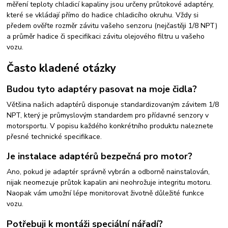
měření teploty chladicí kapaliny jsou určeny průtokové adaptéry,
které se vkládají přímo do hadice chladicího okruhu. Vždy si
předem ověřte rozměr závitu vašeho senzoru (nejčastěji 1/8 NPT)
a průměr hadice či specifikaci závitu olejového filtru u vašeho
vozu.
Často kladené otázky
Budou tyto adaptéry pasovat na moje čidla?
Většina našich adaptérů disponuje standardizovaným závitem 1/8
NPT, který je průmyslovým standardem pro přídavné senzory v
motorsportu. V popisu každého konkrétního produktu naleznete
přesné technické specifikace.
Je instalace adaptérů bezpečná pro motor?
Ano, pokud je adaptér správně vybrán a odborně nainstalován,
nijak neomezuje průtok kapalin ani neohrožuje integritu motoru.
Naopak vám umožní lépe monitorovat životně důležité funkce
vozu.
Potřebuji k montáži speciální nářadí?