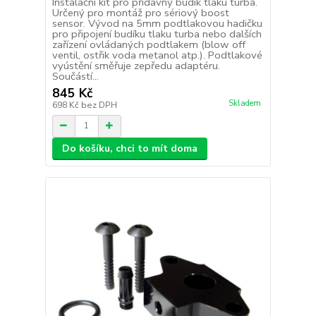
Instalační kit pro přídavný budík tlaku turba.
Určený pro montáž pro sériový boost
sensor. Vývod na 5mm podtlakovou hadičku
pro připojení budíku tlaku turba nebo dalších
zařízení ovládaných podtlakem (blow off
ventil, ostřik voda metanol atp.). Podtlakové
vyústění směřuje zepředu adaptéru.
Součástí...
845 Kč
Skladem
698 Kč
bez DPH
Do košíku, chci to mít doma