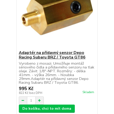
Adaptér na přídavný senzor Depo
Racing Subaru BRZ / Toyota GT86
Vyrobeno z mosazi. Umožňuje montáž
sériového čidla a přídavného senzoru na tlak
oleje. Závit: 1/8"-NPT. Rozměry: - délka
41mm. - výška 26mm. - hloubka
29mm.Adaptér na přídavný senzor Depo
Racing Subaru BRZ / Toyota GT86.
995 Kč
Skladem
822 Kč
bez DPH
Do košíku, chci to mít doma