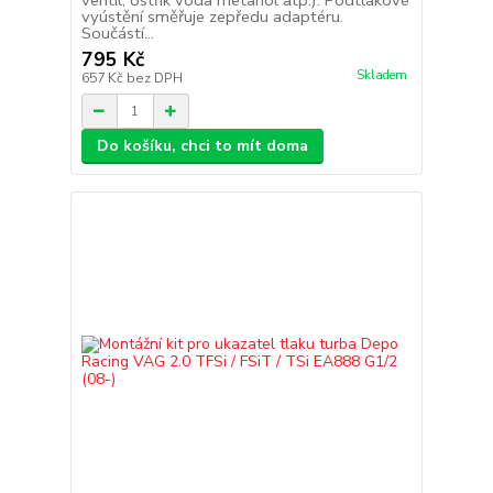
ventil, ostřik voda metanol atp.). Podtlakové
vyústění směřuje zepředu adaptéru.
Součástí...
795 Kč
Skladem
657 Kč
bez DPH
Do košíku, chci to mít doma