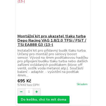
Montážní kit pro ukazatel tlaku turba
Depo Racing VAG 1.8/2.0 TFSi / FSiT /
TSi EA888 G3 (13-)
Instalační kit pro přídavný budík tlaku turba.
Určený pro montáž pro sériový boost
sensor. Vývod na 4mm podtlakovou hadičku
pro připojení budíku tlaku turba nebo dalších
zařízení ovládaných podtlakem (blow off
ventil, ostřik voda metanol atp.). Součástí
balení: - adaptér. - vyústění na podtlak
4mm....
695 Kč
Skladem
574 Kč
bez DPH
Do košíku, chci to mít doma