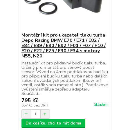
Montážní kit pro ukazatel tlaku turba
Depo Racing BMW E70 / E71 / E82 /
E84 / E89 / E90 / E92 / F01 / F07 / F10 /
F20 / F22 / F25 / F30 / F34 s motory
N55, N20
Instalační kit pro přídavný budík tlaku turba.
Určený pro montáž pro sériový boost
sensor. Vývod na 4mm podtlakovou hadičku
pro připojení budíku tlaku turba nebo dalších
zařízení ovládaných podtlakem (blow off
ventil, ostřik voda metanol atp.). Podtlakové
vyústění směřuje zepředu adaptéru.
Součástí...
795 Kč
Skladem
657 Kč
bez DPH
Do košíku, chci to mít doma