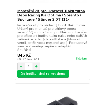
Montážní kit pro ukazatel tlaku turba
Depo Racing Kia Optima / Sorento /
Sportage / Stinger 2.0T (11-)
Instalační kit pro přídavný budík tlaku turba.
Určený pro montáž pro sériový boost
sensor. Vývod na 5mm podtlakovou hadičku
pro připojení budíku tlaku turba nebo dalších
zařízení ovládaných podtlakem (blow off
ventil, ostřik voda metanol atp.). Podtlakové
vyústění směřuje zepředu adaptéru.
Součástí...
845 Kč
Skladem
698 Kč
bez DPH
Do košíku, chci to mít doma