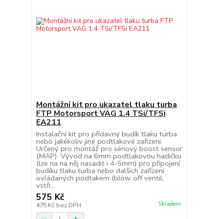
Montážní kit pro ukazatel tlaku turba
FTP Motorsport VAG 1.4 TSi/TFSi
EA211
Instalační kit pro přídavný budík tlaku turba
nebo jakékoliv jiné podtlakové zařízení.
Určený pro montáž pro sériový boost sensor
(MAP). Vývod na 6mm podtlakovou hadičku
(lze na na něj nasadit i 4-5mm) pro připojení
budíku tlaku turba nebo dalších zařízení
ovládaných podtakem (blow off ventil,
vstři...
575 Kč
Skladem
475 Kč
bez DPH