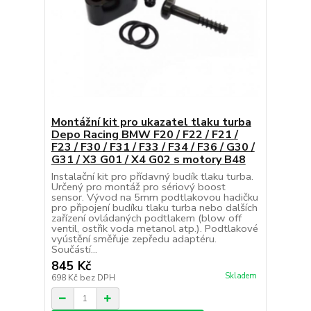
Montážní kit pro ukazatel tlaku turba
Depo Racing BMW F20 / F22 / F21 /
F23 / F30 / F31 / F33 / F34 / F36 / G30 /
G31 / X3 G01 / X4 G02 s motory B48
Instalační kit pro přídavný budík tlaku turba.
Určený pro montáž pro sériový boost
sensor. Vývod na 5mm podtlakovou hadičku
pro připojení budíku tlaku turba nebo dalších
zařízení ovládaných podtlakem (blow off
ventil, ostřik voda metanol atp.). Podtlakové
vyústění směřuje zepředu adaptéru.
Součástí...
845 Kč
Skladem
698 Kč
bez DPH