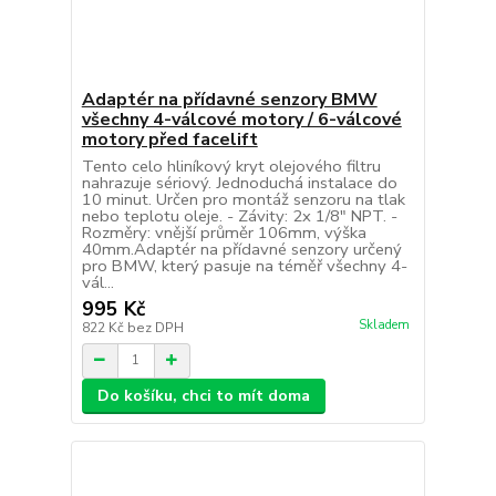
Adaptér na přídavné senzory BMW
všechny 4-válcové motory / 6-válcové
motory před facelift
Tento celo hliníkový kryt olejového filtru
nahrazuje sériový. Jednoduchá instalace do
10 minut. Určen pro montáž senzoru na tlak
nebo teplotu oleje. - Závity: 2x 1/8" NPT. -
Rozměry: vnější průměr 106mm, výška
40mm.Adaptér na přídavné senzory určený
pro BMW, který pasuje na téměř všechny 4-
vál...
995 Kč
Skladem
822 Kč
bez DPH
Do košíku, chci to mít doma