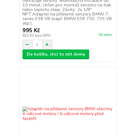
nahrazuje sériový. Jednoduchá instalace do
10 minut. Určen pro montáž senzoru na tlak
nebo teplotu oleje. Závity: 2x 1/8"
NPT.Adaptér na přídavné senzory BMW 7-
series E38 V8 (např. BMW E38 730, 735 V8
atp.).
995 Kč
Skladem
822 Kč
bez DPH
Do košíku, chci to mít doma