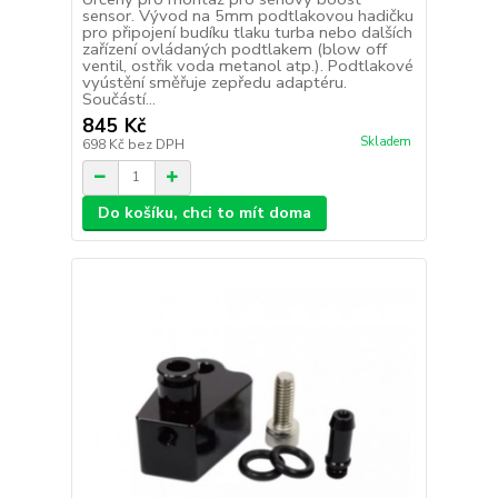
sensor. Vývod na 5mm podtlakovou hadičku
pro připojení budíku tlaku turba nebo dalších
zařízení ovládaných podtlakem (blow off
ventil, ostřik voda metanol atp.). Podtlakové
vyústění směřuje zepředu adaptéru.
Součástí...
845 Kč
Skladem
698 Kč
bez DPH
Do košíku, chci to mít doma