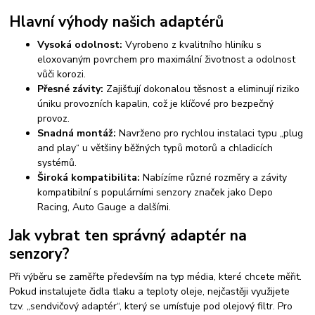
Hlavní výhody našich adaptérů
Vysoká odolnost:
Vyrobeno z kvalitního hliníku s
eloxovaným povrchem pro maximální životnost a odolnost
vůči korozi.
Přesné závity:
Zajišťují dokonalou těsnost a eliminují riziko
úniku provozních kapalin, což je klíčové pro bezpečný
provoz.
Snadná montáž:
Navrženo pro rychlou instalaci typu „plug
and play“ u většiny běžných typů motorů a chladicích
systémů.
Široká kompatibilita:
Nabízíme různé rozměry a závity
kompatibilní s populárními senzory značek jako Depo
Racing, Auto Gauge a dalšími.
Jak vybrat ten správný adaptér na
senzory?
Při výběru se zaměřte především na typ média, které chcete měřit.
Pokud instalujete čidla tlaku a teploty oleje, nejčastěji využijete
tzv. „sendvičový adaptér“, který se umísťuje pod olejový filtr. Pro