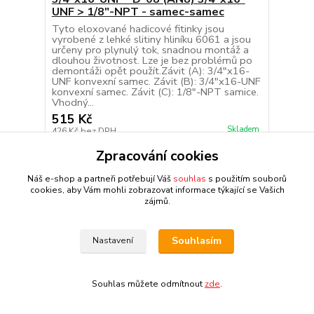
UNF > 1/8"-NPT - samec-samec
Tyto eloxované hadicové fitinky jsou
vyrobené z lehké slitiny hliníku 6061 a jsou
určeny pro plynulý tok, snadnou montáž a
dlouhou životnost. Lze je bez problémů po
demontáži opět použít.Závit (A): 3/4"x16-
UNF konvexní samec. Závit (B): 3/4"x16-UNF
konvexní samec. Závit (C): 1/8"-NPT samice.
Vhodný...
515 Kč
Skladem
426 Kč
bez DPH
Zpracování cookies
Do košíku, chci to mít doma
Náš e-shop a partneři potřebují Váš
souhlas
s použitím souborů
cookies, aby Vám mohli zobrazovat informace týkající se Vašich
zájmů.
Načíst další produkty (16)
Souhlasím
Nastavení
strana
z 2
další
Souhlas můžete odmítnout
zde
.
Hledáte způsob, jak bezpečně a profesionálně nainstalovat
přídavné budíky nebo senzory do svého vozu? Naše
adaptéry na