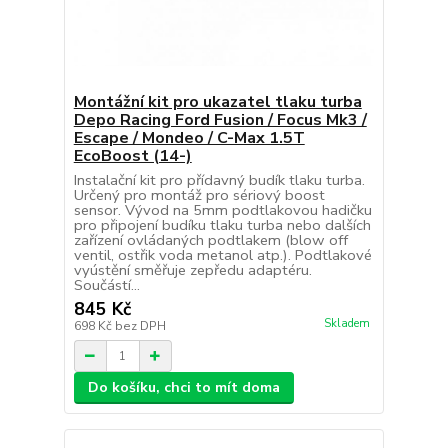
Montážní kit pro ukazatel tlaku turba
Depo Racing Ford Fusion / Focus Mk3 /
Escape / Mondeo / C-Max 1.5T
EcoBoost (14-)
Instalační kit pro přídavný budík tlaku turba.
Určený pro montáž pro sériový boost
sensor. Vývod na 5mm podtlakovou hadičku
pro připojení budíku tlaku turba nebo dalších
zařízení ovládaných podtlakem (blow off
ventil, ostřik voda metanol atp.). Podtlakové
vyústění směřuje zepředu adaptéru.
Součástí...
845 Kč
Skladem
698 Kč
bez DPH
Do košíku, chci to mít doma