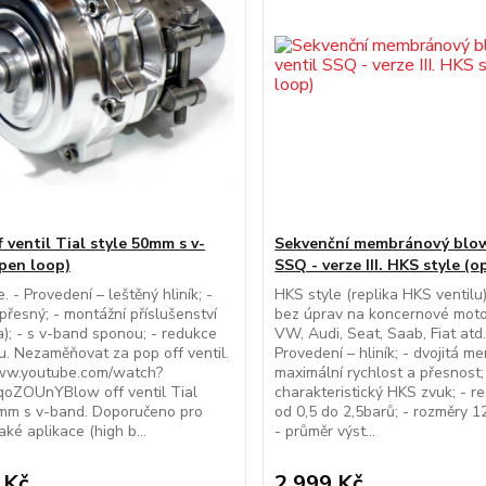
 ventil Tial style 50mm s v-
Sekvenční membránový blow 
pen loop)
SSQ - verze III. HKS style (
e. - Provedení – leštěný hliník; -
HKS style (replika HKS ventilu
 přesný; - montážní příslušenství
bez úprav na koncernové moto
ka); - s v-band sponou; - redukce
VW, Audi, Seat, Saab, Fiat atd.
u. Nezaměňovat za pop off ventil.
Provedení – hliník; - dvojitá 
www.youtube.com/watch?
maximální rychlost a přesnost;
oZOUnYBlow off ventil Tial
charakteristický HKS zvuk; - r
0mm s v-band. Doporučeno pro
od 0,5 do 2,5barů; - rozměry 
aké aplikace (high b...
- průměr výst...
 Kč
2 999 Kč