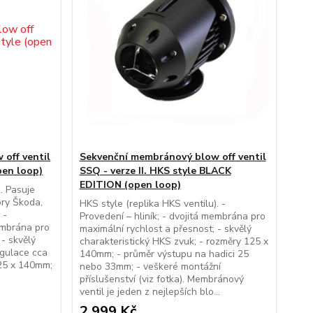
off ventil
Sekvenční membránový blow off ventil
open loop)
SSQ - verze II. HKS style BLACK
EDITION (open loop)
). Pasuje
ry Škoda,
HKS style (replika HKS ventilu). -
 -
Provedení – hliník; - dvojitá membrána pro
membrána pro
maximální rychlost a přesnost; - skvělý
 - skvělý
charakteristický HKS zvuk; - rozměry 125 x
egulace cca
140mm; - průměr výstupu na hadici 25
125 x 140mm;
nebo 33mm; - veškeré montážní
příslušenství (viz fotka). Membránový
ventil je jeden z nejlepších blo...
2 999 Kč