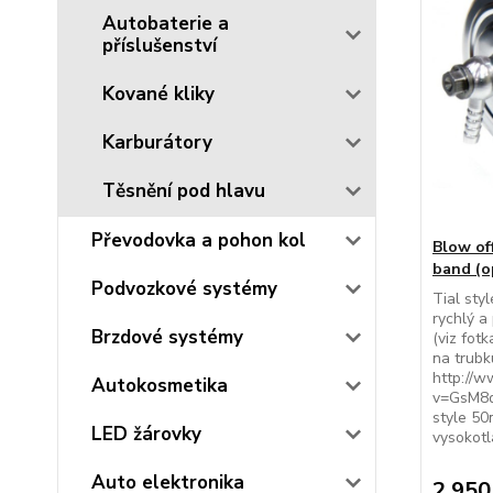
Autobaterie a
příslušenství
Kované kliky
Karburátory
Těsnění pod hlavu
Převodovka a pohon kol
Blow off
band (o
Podvozkové systémy
Tial styl
rychlý a
Brzdové systémy
(viz fot
na trubk
http://
Autokosmetika
v=GsM8q
style 5
LED žárovky
vysokotl
Auto elektronika
2 950