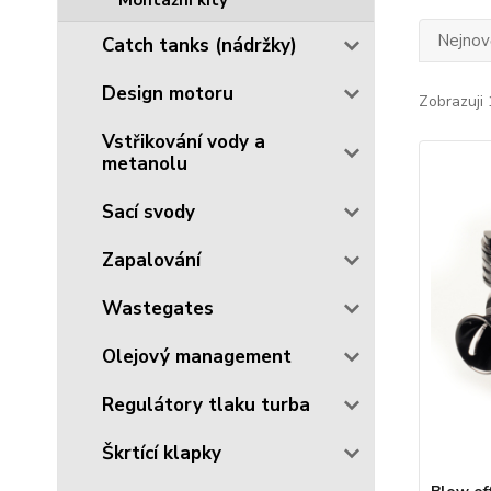
Montážní kity
Nejnově
Catch tanks (nádržky)
Design motoru
Zobrazuji 
Vstřikování vody a
metanolu
Sací svody
Zapalování
Wastegates
Olejový management
Regulátory tlaku turba
Škrtící klapky