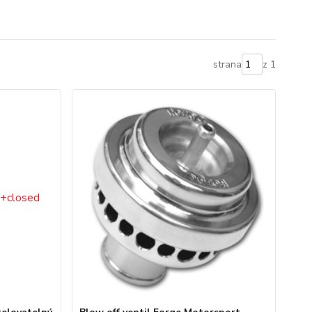
strana
z 1