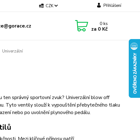
Přihlášení
CZK
0
ks
ce@gorace.cz
za
0 Kč
Univerzální
 ten správný sportovní zvuk? Univerzální blow off
u. Tyto ventily slouží k vypouštění přebytečného tlaku
 řazení nebo po uvolnění plynového pedálu.
tilů
čnosti. Mezi klíčové přínosy patří: