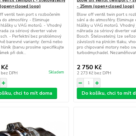
f ventil twinport - štelovatelný
Blow off ventil twinport - š
(open+closed loop)
- 25mm (open+closed loop)
ff ventil twin port s rozbočením
Blow off ventil twin port s ro
a do atmosféry. - Eliminuje
sání a do atmosféry. Eliminuje
 hlášky u VAG motorů. - Vhodný
hlášky u VAG motorů. Vhodný 
rada za sériový diverter valve
náhrada za sériový diverter val
osch. - Perfektní bez problémový
Bosch. Štelovatelný, lze seřizo
Dvě barevné varianty: černá nebo
závislosti na plnícím tlaku, vh
 hliník (barvu prosíme specifikujte
pro chipované motory nebo s
mek při dok...
turbodmychadel. Nezaměňovat 
 Kč
2 750 Kč
Skladem
č
bez DPH
2 273 Kč
bez DPH
ošíku, chci to mít doma
Do košíku, chci to mít