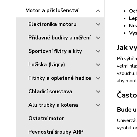
Motor a příslušenství
Och
Lep
Elektronika motoru
Nez
Vys
Přídavné budíky a měření
Jak v
Sportovní filtry a kity
Při výběr
Ložiska (lágry)
velmi hla
vzduchu.
Fitinky a opletené hadice
aby montá
Chladící soustava
Často
Alu trubky a kolena
Bude u
Ostatní motor
Univerzál
vyrobit o
Pevnostní šrouby ARP