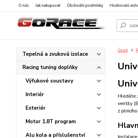
O nás
Jak nakupovat
Obchodní podmínky
Hodnocení esh
Úvod
R
Tepelná a zvuková izolace
Univ
Racing tuning doplňky
Výfukové soustavy
Univ
Interiér
Hledáte z
ventily (
Exteriér
z plnicíh
Motor 1.8T program
Hlavn
Alu kola a příslušenství
Instalace