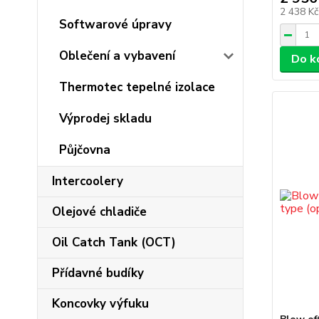
2 438 K
Softwarové úpravy
Oblečení a vybavení
Do k
Thermotec tepelné izolace
Výprodej skladu
Půjčovna
Intercoolery
Olejové chladiče
Oil Catch Tank (OCT)
Přídavné budíky
Koncovky výfuku