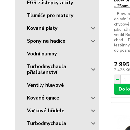
Blow of
EGR záslepky a kity
- 25mm 
- Blow o
Tlumiče pro motory
do sání 
chybové
Kované písty
jako náh
ventil B
chod. - 
Spony na hadice
leštěnný
do pozná
Vodní pumpy
2 995
Turbodmychadla
2 475 K
příslušenství
Ventily hlavové
Do k
Kované ojnice
Vačkové hřídele
Turbodmychadla