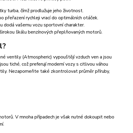
y turba, čímž prodlužuje jeho životnost.
 přeřazení rychleji vrací do optimálních otáček.
hu dodá vašemu vozu sportovní charakter.
širokou škálu benzínových přeplňovaných motorů.
l?
řené ventily (Atmospheric) vypouštějí vzduch ven a jsou
jsou tiché, což preferují moderní vozy s citlivou váhou
tily. Nezapomeňte také zkontrolovat průměr příruby,
bomotorů. V mnoha případech je však nutné dokoupit nebo
ní.