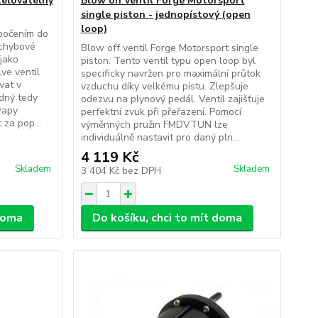
telovatelný
Blow off ventil Forge Motorsport
single piston - jednopístový (open
loop)
zbočením do
 chybové
Blow off ventil Forge Motorsport single
jako
piston. Tento ventil typu open loop byl
ve ventil
specificky navržen pro maximální průtok
vat v
vzduchu díky velkému pístu. Zlepšuje
odný tedy
odezvu na plynový pedál. Ventil zajišťuje
wapy
perfektní zvuk při přeřazení. Pomocí
za pop...
výměnných pružin FMDVTUN lze
individuálně nastavit pro daný pln...
4 119 Kč
Skladem
Skladem
3 404 Kč
bez DPH
 doma
Do košíku, chci to mít doma