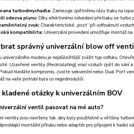
rana turbodmychadla:
Zamezuje zpětnému rázu tlaku na lopatk
ší odezva plynu:
Díky efektivnímu odvedení přetlaku se turbo po
aměnitelný zvuk:
Charakteristické „psst“ při odfouknutí vzduc
oká kompatibilita:
Univerzální provedení umožňuje montáž na 
ybrat správný univerzální blow off venti
u univerzálního modelu je nejdůležitější zvážit typ odfuku. Otev
sité. Uzavřené ventily (Recirculating) vrací vzduch zpět do sání a 
 Pokud hledáte kompromis, zvolte sekvenční nebo Dual Port ven
ž na vaše potrubí byla co nejjednodušší.
 kladené otázky k univerzálním BOV
niverzální ventil pasovat na mé auto?
ní ventily jsou navrženy tak, aby byly použitelné u většiny tur
dpovídající montážní přírubu nebo adaptér pro připojení k hadici sá