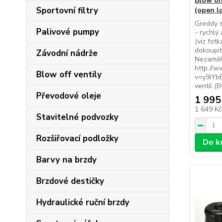
Blow of
Sportovní filtry
(open l
Greddy st
Palivové pumpy
- rychlý
(viz fot
dokoupit
Závodní nádrže
Nezaměňo
http://
Blow off ventily
v=y9iYb
ventil (
Převodové oleje
1 995
1 649 K
Stavitelné podvozky
Rozšiřovací podložky
Do k
Barvy na brzdy
Brzdové destičky
Hydraulické ruční brzdy