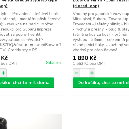
f ventil Greddy style RS type
Blow off ventil - 33mm uzav
oop)
(closed loop)
yle. - Provedení – leštěný hliník;
Vhodný pro japonské vozy nap
 a přesný; - montážní příslušenství
Mitsubishi, Subaru, Toyota atp.
ka); - redukce na hadici. Možno
Provedení – leštěný hliník; - hli
 redukci pro Subaru Impreza.
- rychlý a přesný; - plug & pl
vat za pop off ventil.
(výměna kus za kus); - průměr
www.youtube.com/watch?
výstupu - 33mm; - celkem tři p
BJ8ZDQ&feature=relatedBlow off
různé plnící tlaky. Uzavřený ven
BOV) Greddy style RS ...
vhodný pro přeplňované j...
 Kč
1 890 Kč
Skladem
č
bez DPH
1 562 Kč
bez DPH
ošíku, chci to mít doma
Do košíku, chci to mít