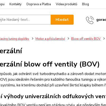
opu
Kontakty
Doprava a Platba
Videa produktů
Blog
Hledat
gora
acing tuning doplňky
Motor a příslušenství
Blow off ventily BOV
erzální
erzální blow off ventily (BOV)
působ, jak ochránit své turbodmychadlo a zároveň dodat motoru
BOV) jsou ideálním řešením pro každého fanouška tuningu a výkon
o systému, ke kterému dochází při uzavření škrticí klapky během
í výhody univerzálních odfukových ven
 kvalitního BOV ventilu není jen otázkou stylu, ale především funk