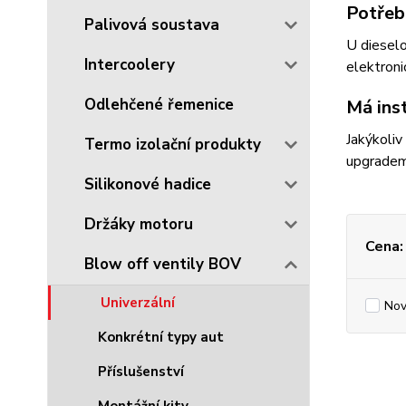
Potřebu
Palivová soustava
U dieselo
Intercoolery
elektroni
Odlehčené řemenice
Má inst
Jakýkoliv
Termo izolační produkty
upgradem 
Silikonové hadice
Držáky motoru
Cena:
Blow off ventily BOV
Univerzální
Nov
Konkrétní typy aut
Příslušenství