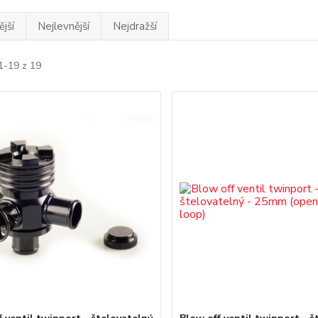
jší
Nejlevnější
Nejdražší
1-19 z 19