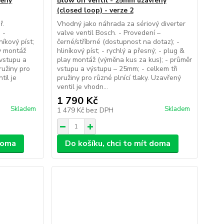
řený
Blow off ventil - 25mm uzavřený
(closed loop) - verze 2
ř.
Vhodný jako náhrada za sériový diverter
 -
valve ventil Bosch. - Provedení –
níkový píst;
černé/stříbrné (dostupnost na dotaz); -
ay montáž
hliníkový píst; - rychlý a přesný; - plug &
 vstupu a
play montáž (výměna kus za kus); - průměr
ružiny pro
vstupu a výstupu – 25mm; - celkem tři
til je
pružiny pro různé plnící tlaky. Uzavřený
ventil je vhodn...
1 790 Kč
Skladem
Skladem
1 479 Kč
bez DPH
 doma
Do košíku, chci to mít doma