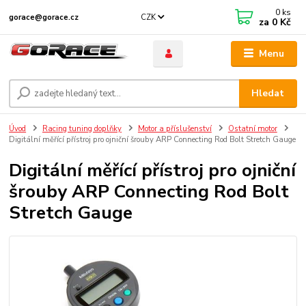
0
ks
CZK
gorace@gorace.cz
za
0 Kč
Menu
Hledat
Úvod
Racing tuning doplňky
Motor a příslušenství
Ostatní motor
Digitální měřící přístroj pro ojniční šrouby ARP Connecting Rod Bolt Stretch Gauge
Digitální měřící přístroj pro ojniční
šrouby ARP Connecting Rod Bolt
Stretch Gauge