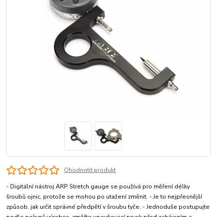
Ohodnotit produkt
- Digitální nástroj ARP Stretch gauge se používá pro měření délky
šroubů ojnic, protože se mohou po utažení změnit. - Je to nejpřesnější
způsob, jak určit správné předpětí v šroubu tyče. - Jednoduše postupujte
podle pokynů výrobce, změřte upevňovací prvek před zahájením a