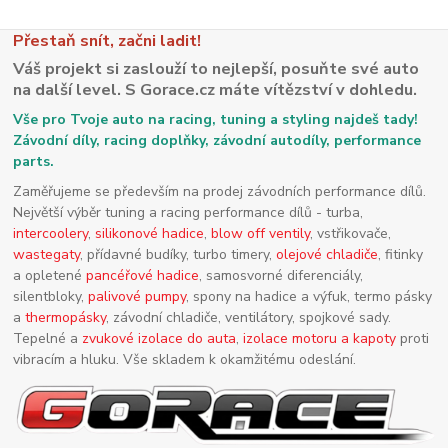
Přestaň snít, začni ladit!
Váš projekt si zaslouží to nejlepší, posuňte své auto
na další level. S Gorace.cz máte vítězství v dohledu.
Vše pro Tvoje auto na racing, tuning a styling najdeš tady!
Závodní díly, racing doplňky, závodní autodíly, performance
parts.
Zaměřujeme se především na prodej závodních performance dílů.
Největší výběr tuning a racing performance dílů - turba,
intercoolery
,
silikonové hadice
,
blow off ventily
, vstřikovače,
wastegaty
, přídavné budíky, turbo timery,
olejové chladiče
, fitinky
a opletené
pancéřové hadice
, samosvorné diferenciály,
silentbloky,
palivové pumpy
, spony na hadice a výfuk, termo pásky
a
thermopásky
, závodní chladiče, ventilátory, spojkové sady.
Tepelné a
zvukové izolace do auta
,
izolace motoru a kapoty
proti
vibracím a hluku. Vše skladem k okamžitému odeslání.