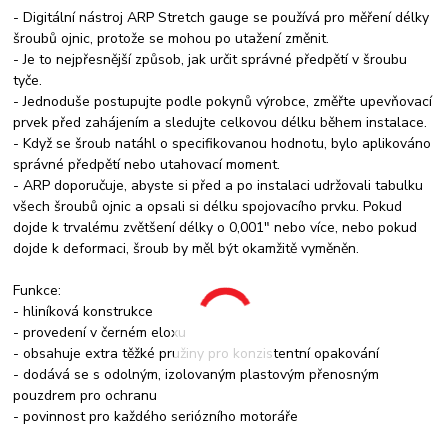
- Digitální nástroj ARP Stretch gauge se používá pro měření délky
šroubů ojnic, protože se mohou po utažení změnit.
- Je to nejpřesnější způsob, jak určit správné předpětí v šroubu
tyče.
- Jednoduše postupujte podle pokynů výrobce, změřte upevňovací
prvek před zahájením a sledujte celkovou délku během instalace.
- Když se šroub natáhl o specifikovanou hodnotu, bylo aplikováno
správné předpětí nebo utahovací moment.
- ARP doporučuje, abyste si před a po instalaci udržovali tabulku
všech šroubů ojnic a opsali si délku spojovacího prvku. Pokud
dojde k trvalému zvětšení délky o 0,001" nebo více, nebo pokud
dojde k deformaci, šroub by měl být okamžitě vyměněn.
Funkce:
- hliníková konstrukce
- provedení v černém eloxu
- obsahuje extra těžké pružiny pro konzistentní opakování
- dodává se s odolným, izolovaným plastovým přenosným
pouzdrem pro ochranu
- povinnost pro každého seriózního motoráře