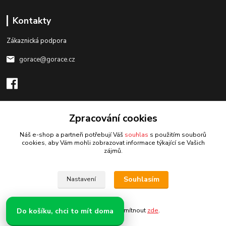
Kontakty
Zákaznická podpora
gorace@gorace.cz
Zpracování cookies
Upravit sběr cookies.
Náš e-shop a partneři potřebují Váš
souhlas
s použitím souborů
cookies, aby Vám mohli zobrazovat informace týkající se Vašich
zájmů.
Vytvořeno na
Eshop-rychle.cz
Souhlasím
Nastavení
Do košíku, chci to mít doma
Souhlas můžete odmítnout
zde
.