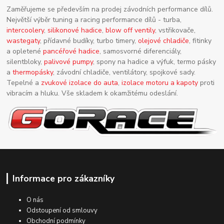
Zaměřujeme se především na prodej závodních performance dílů.
Největší výběr tuning a racing performance dílů - turba,
intercoolery
,
silikonové hadice
,
blow off ventily
, vstřikovače,
wastegaty
, přídavné budíky, turbo timery,
olejové chladiče
, fitinky
a opletené
pancéřové hadice
, samosvorné diferenciály,
silentbloky,
palivové pumpy
, spony na hadice a výfuk, termo pásky
a
thermopásky
, závodní chladiče, ventilátory, spojkové sady.
Tepelné a
zvukové izolace do auta
,
izolace motoru a kapoty
proti
vibracím a hluku. Vše skladem k okamžitému odeslání.
Informace pro zákazníky
O nás
Odstoupení od smlouvy
Obchodní podmínky