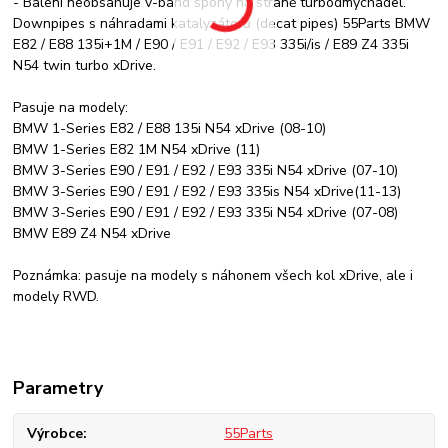
- Balení neobsahuje v-band spony na straně turbodmychadel.
Downpipes s náhradami katalyzátorů (decat pipes) 55Parts BMW
E82 / E88 135i+1M / E90 / E91 / E92 / E93 335i/is / E89 Z4 335i
N54 twin turbo xDrive.
Pasuje na modely:
BMW 1-Series E82 / E88 135i N54 xDrive (08-10)
BMW 1-Series E82 1M N54 xDrive (11)
BMW 3-Series E90 / E91 / E92 / E93 335i N54 xDrive (07-10)
BMW 3-Series E90 / E91 / E92 / E93 335is N54 xDrive(11-13)
BMW 3-Series E90 / E91 / E92 / E93 335i N54 xDrive (07-08)
BMW E89 Z4 N54 xDrive
Poznámka: pasuje na modely s náhonem všech kol xDrive, ale i
modely RWD.
Parametry
Výrobce
55Parts