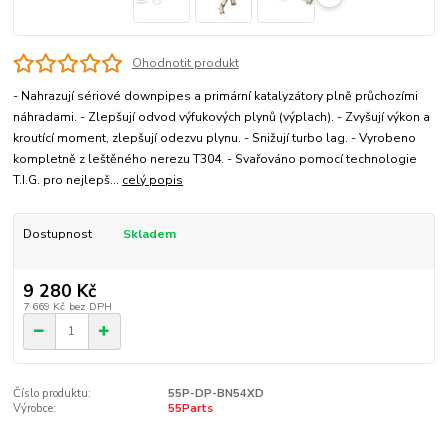
Ohodnotit produkt
- Nahrazují sériové downpipes a primární katalyzátory plně průchozími
náhradami. - Zlepšují odvod výfukových plynů (výplach). - Zvyšují výkon a
kroutící moment, zlepšují odezvu plynu. - Snižují turbo lag. - Vyrobeno
kompletně z leštěného nerezu T304. - Svařováno pomocí technologie
T.I.G. pro nejlepš...
celý popis
Dostupnost
Skladem
9 280 Kč
7 669 Kč
bez DPH
Číslo produktu:
55P-DP-BN54XD
Výrobce:
55Parts