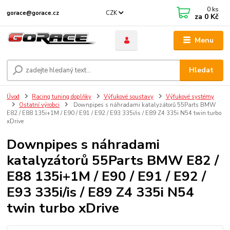
0
ks
CZK
gorace@gorace.cz
za
0 Kč
Menu
Hledat
Úvod
Racing tuning doplňky
Výfukové soustavy
Výfukové systémy
Ostatní výrobci
Downpipes s náhradami katalyzátorů 55Parts BMW
E82 / E88 135i+1M / E90 / E91 / E92 / E93 335i/is / E89 Z4 335i N54 twin turbo
xDrive
Downpipes s náhradami
katalyzátorů 55Parts BMW E82 /
E88 135i+1M / E90 / E91 / E92 /
E93 335i/is / E89 Z4 335i N54
twin turbo xDrive