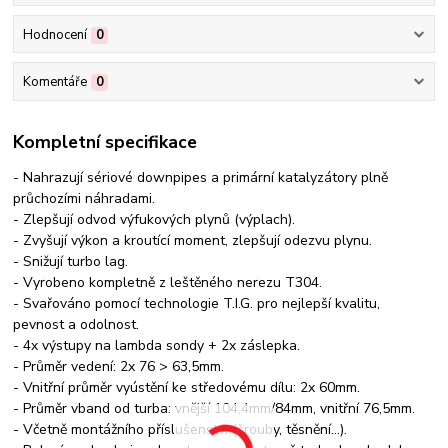
Hodnocení
0
Komentáře
0
Kompletní specifikace
- Nahrazují sériové downpipes a primární katalyzátory plně
průchozími náhradami.
- Zlepšují odvod výfukových plynů (výplach).
- Zvyšují výkon a kroutící moment, zlepšují odezvu plynu.
- Snižují turbo lag.
- Vyrobeno kompletně z leštěného nerezu T304.
- Svařováno pomocí technologie T.I.G. pro nejlepší kvalitu,
pevnost a odolnost.
- 4x výstupy na lambda sondy + 2x záslepka.
- Průměr vedení: 2x 76 > 63,5mm.
- Vnitřní průměr vyústění ke středovému dílu: 2x 60mm.
- Průměr vband od turba: vnější 104,4mm/84mm, vnitřní 76,5mm.
- Včetně montážního příslušenství (šrouby, těsnění...).