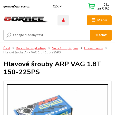
0
ks
CZK
gorace@gorace.cz
za
0 Kč
Menu
Hledat
Úvod
Racing tuning doplňky
Motor 1.8T program
Hlava motoru
Hlavové šrouby ARP VAG 1.8T 150-225PS
Hlavové šrouby ARP VAG 1.8T
150-225PS