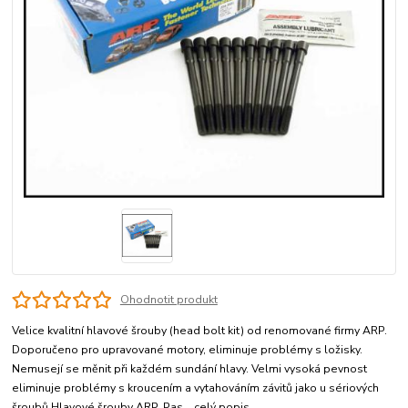
Ohodnotit produkt
Velice kvalitní hlavové šrouby (head bolt kit) od renomované firmy ARP.
Doporučeno pro upravované motory, eliminuje problémy s ložisky.
Nemusejí se měnit při každém sundání hlavy. Velmi vysoká pevnost
eliminuje problémy s kroucením a vytahováním závitů jako u sériových
šroubů.Hlavové šrouby ARP. Pas...
celý popis