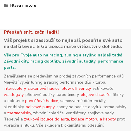
Hlava motoru
Přestaň snít, začni ladit!
Váš projekt si zaslouží to nejlepší, posuňte své auto
na další level. S Gorace.cz máte vítězství v dohledu.
Vše pro Tvoje auto na racing, tuning a styling najdeš tady!
Závodní díly, racing doplňky, závodní autodíly, performance
parts.
Zaměřujeme se především na prodej závodních performance dílů.
Největší výběr tuning a racing performance dílů - turba,
intercoolery
,
silikonové hadice
,
blow off ventily
, vstřikovače,
wastegaty
, přídavné budíky, turbo timery,
olejové chladiče
, fitinky
a opletené
pancéřové hadice
, samosvorné diferenciály,
silentbloky,
palivové pumpy
, spony na hadice a výfuk, termo pásky
a
thermopásky
, závodní chladiče, ventilátory, spojkové sady.
Tepelné a
zvukové izolace do auta
,
izolace motoru a kapoty
proti
vibracím a hluku. Vše skladem k okamžitému odeslání.