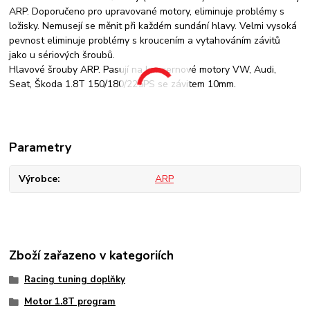
ARP. Doporučeno pro upravované motory, eliminuje problémy s
ložisky. Nemusejí se měnit při každém sundání hlavy. Velmi vysoká
pevnost eliminuje problémy s kroucením a vytahováním závitů
jako u sériových šroubů.
Hlavové šrouby ARP. Pasují na koncernové motory VW, Audi,
Seat, Škoda 1.8T 150/180/225PS se závitem 10mm.
Parametry
Výrobce
ARP
Zboží zařazeno v kategoriích
Racing tuning doplňky
Motor 1.8T program