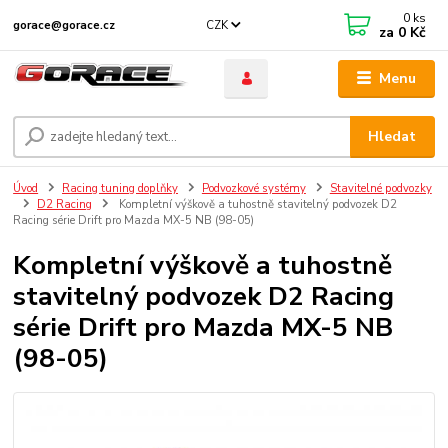
0
ks
CZK
gorace@gorace.cz
za
0 Kč
Menu
Hledat
Úvod
Racing tuning doplňky
Podvozkové systémy
Stavitelné podvozky
D2 Racing
Kompletní výškově a tuhostně stavitelný podvozek D2
Racing série Drift pro Mazda MX-5 NB (98-05)
Kompletní výškově a tuhostně
stavitelný podvozek D2 Racing
série Drift pro Mazda MX-5 NB
(98-05)