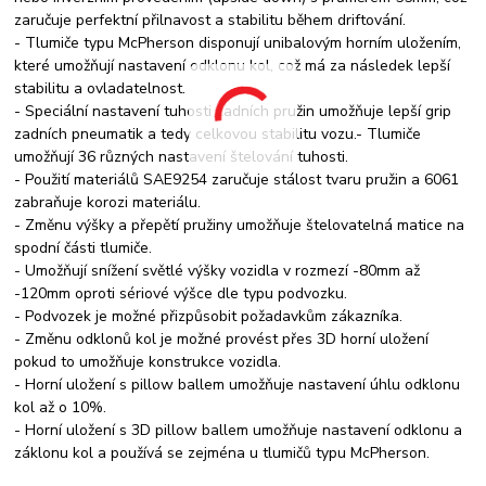
zaručuje perfektní přilnavost a stabilitu během driftování.
- Tlumiče typu McPherson disponují unibalovým horním uložením,
které umožňují nastavení odklonu kol, což má za následek lepší
stabilitu a ovladatelnost.
- Speciální nastavení tuhosti zadních pružin umožňuje lepší grip
zadních pneumatik a tedy celkovou stabilitu vozu.- Tlumiče
umožňují 36 různých nastavení štelování tuhosti.
- Použití materiálů SAE9254 zaručuje stálost tvaru pružin a 6061
zabraňuje korozi materiálu.
- Změnu výšky a přepětí pružiny umožňuje štelovatelná matice na
spodní části tlumiče.
- Umožňují snížení světlé výšky vozidla v rozmezí -80mm až
-120mm oproti sériové výšce dle typu podvozku.
- Podvozek je možné přizpůsobit požadavkům zákazníka.
- Změnu odklonů kol je možné provést přes 3D horní uložení
pokud to umožňuje konstrukce vozidla.
- Horní uložení s pillow ballem umožňuje nastavení úhlu odklonu
kol až o 10%.
- Horní uložení s 3D pillow ballem umožňuje nastavení odklonu a
záklonu kol a používá se zejména u tlumičů typu McPherson.