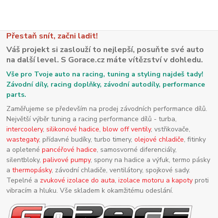
Přestaň snít, začni ladit!
Váš projekt si zaslouží to nejlepší, posuňte své auto
na další level. S Gorace.cz máte vítězství v dohledu.
Vše pro Tvoje auto na racing, tuning a styling najdeš tady!
Závodní díly, racing doplňky, závodní autodíly, performance
parts.
Zaměřujeme se především na prodej závodních performance dílů.
Největší výběr tuning a racing performance dílů - turba,
intercoolery
,
silikonové hadice
,
blow off ventily
, vstřikovače,
wastegaty
, přídavné budíky, turbo timery,
olejové chladiče
, fitinky
a opletené
pancéřové hadice
, samosvorné diferenciály,
silentbloky,
palivové pumpy
, spony na hadice a výfuk, termo pásky
a
thermopásky
, závodní chladiče, ventilátory, spojkové sady.
Tepelné a
zvukové izolace do auta
,
izolace motoru a kapoty
proti
vibracím a hluku. Vše skladem k okamžitému odeslání.