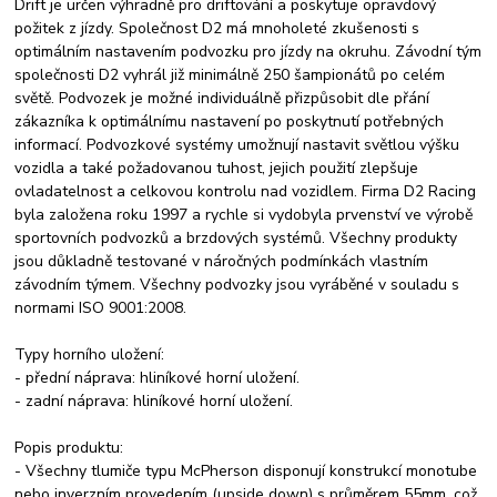
Drift je určen výhradně pro driftování a poskytuje opravdový
požitek z jízdy. Společnost D2 má mnoholeté zkušenosti s
optimálním nastavením podvozku pro jízdy na okruhu. Závodní tým
společnosti D2 vyhrál již minimálně 250 šampionátů po celém
světě. Podvozek je možné individuálně přizpůsobit dle přání
zákazníka k optimálnímu nastavení po poskytnutí potřebných
informací. Podvozkové systémy umožnují nastavit světlou výšku
vozidla a také požadovanou tuhost, jejich použití zlepšuje
ovladatelnost a celkovou kontrolu nad vozidlem. Firma D2 Racing
byla založena roku 1997 a rychle si vydobyla prvenství ve výrobě
sportovních podvozků a brzdových systémů. Všechny produkty
jsou důkladně testované v náročných podmínkách vlastním
závodním týmem. Všechny podvozky jsou vyráběné v souladu s
normami ISO 9001:2008.
Typy horního uložení:
- přední náprava: hliníkové horní uložení.
- zadní náprava: hliníkové horní uložení.
Popis produktu:
- Všechny tlumiče typu McPherson disponují konstrukcí monotube
nebo inverzním provedením (upside down) s průměrem 55mm, což