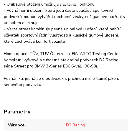
- Unibalové uložení umožňuje nastavení odklonu.
- Pevná horní uložení, která jsou často součástí sportovních
podvozků, mohou vytvářet nechtěné zvuky, což gumové uložení s
unibalem eliminuje.
- Verze street kombinuje pevné unibalové uložení, které nabízí
uživateli sportovní jízdní vlastnosti a klasické gumové uložení,
které zachovává komfort vozidla.
Homologace: TÜV, TÜV Österreich, FIA, ARTC Testing Center.
Kompletní výškově a tuhostně stavitelný podvozek D2 Racing
série Street pro BMW 3-Series E36 6-vál. (90-98).
Poznámka: jedná se o podvozek s pružinou mimo tlumič jako u
sériového podvozku.
Parametry
Výrobce
D2 Racing