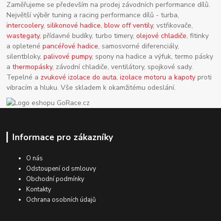
Zaměřujeme se především na prodej závodních performance dílů.
Největší výběr tuning a racing performance dílů - turba,
intercoolery
,
silikonové hadice
,
blow off ventily
, vstřikovače,
wastegaty
, přídavné budíky, turbo timery,
olejové chladiče
, fitinky
a opletené
pancéřové hadice
, samosvorné diferenciály,
silentbloky,
palivové pumpy
, spony na hadice a výfuk, termo pásky
a
thermopásky
, závodní chladiče, ventilátory, spojkové sady.
Tepelné a
zvukové izolace do auta
,
izolace motoru a kapoty
proti
vibracím a hluku. Vše skladem k okamžitému odeslání.
Informace pro zákazníky
O nás
Odstoupení od smlouvy
Obchodní podmínky
Kontakty
Ochrana osobních údajů