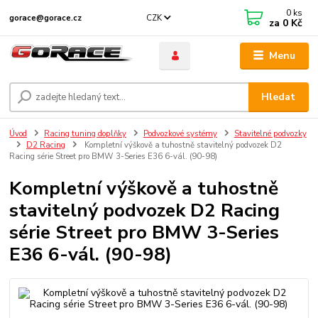
0
ks
CZK
gorace@gorace.cz
za
0 Kč
Menu
Hledat
Úvod
Racing tuning doplňky
Podvozkové systémy
Stavitelné podvozky
D2 Racing
Kompletní výškově a tuhostně stavitelný podvozek D2
Racing série Street pro BMW 3-Series E36 6-vál. (90-98)
Kompletní výškově a tuhostně
stavitelný podvozek D2 Racing
série Street pro BMW 3-Series
E36 6-vál. (90-98)