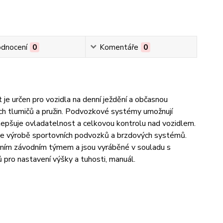
dnocení
0
Komentáře
0
je určen pro vozidla na denní ježdění a občasnou
ích tlumičů a pružin. Podvozkové systémy umožnují
zlepšuje ovladatelnost a celkovou kontrolu nad vozidlem.
 ve výrobě sportovních podvozků a brzdových systémů.
tním závodním týmem a jsou vyráběné v souladu s
 pro nastavení výšky a tuhosti, manuál.