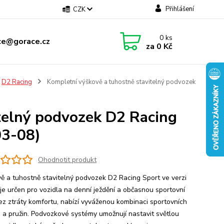
Přihlášení
CZK
0
ks
ce@gorace.cz
za
0 Kč
D2 Racing
Kompletní výškově a tuhostně stavitelný podvozek
telný podvozek D2 Racing
03-08)
Ohodnotit produkt
ě a tuhostně stavitelný podvozek D2 Racing Sport ve verzi
 je určen pro vozidla na denní ježdění a občasnou sportovní
bez ztráty komfortu, nabízí vyváženou kombinaci sportovních
ů a pružin. Podvozkové systémy umožnují nastavit světlou