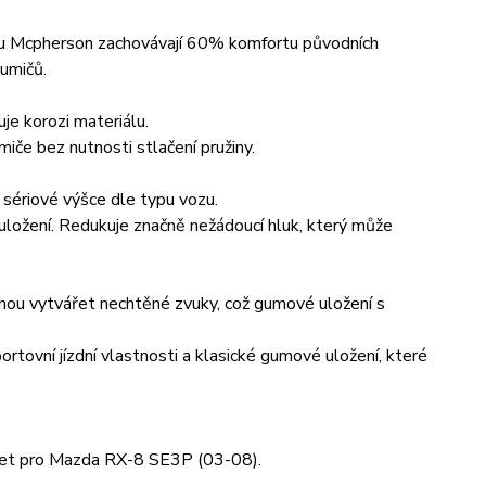
ypu Mcpherson zachovávají 60% komfortu původních
lumičů.
je korozi materiálu.
iče bez nutnosti stlačení pružiny.
sériové výšce dle typu vozu.
uložení. Redukuje značně nežádoucí hluk, který může
ohou vytvářet nechtěné zvuky, což gumové uložení s
ortovní jízdní vlastnosti a klasické gumové uložení, které
eet pro Mazda RX-8 SE3P (03-08).