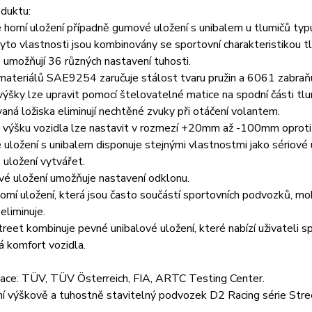
duktu:
 horní uložení případně gumové uložení s unibalem u tlumičů t
tyto vlastnosti jsou kombinovány se sportovní charakteristikou t
 umožňují 36 různých nastavení tuhosti.
 materiálů SAE9254 zaručuje stálost tvaru pružin a 6061 zabraňu
ýšky lze upravit pomocí štelovatelné matice na spodní části tlum
vaná ložiska eliminují nechtěné zvuky při otáčení volantem.
 výšku vozidla lze nastavit v rozmezí +20mm až -100mm oproti 
uložení s unibalem disponuje stejnými vlastnostmi jako sériové 
 uložení vytvářet.
vé uložení umožňuje nastavení odklonu.
orní uložení, která jsou často součástí sportovních podvozků, m
eliminuje.
treet kombinuje pevné unibalové uložení, které nabízí uživateli sp
 komfort vozidla.
ce: TÜV, TÜV Österreich, FIA, ARTC Testing Center.
í výškově a tuhostně stavitelný podvozek D2 Racing série Str