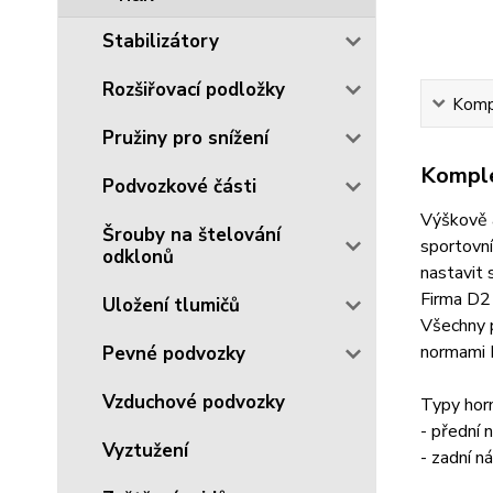
Stabilizátory
Rozšiřovací podložky
Kompl
Pružiny pro snížení
Komple
Podvozkové části
Výškově a
Šrouby na štelování
sportovní
odklonů
nastavit 
Firma D2 
Uložení tlumičů
Všechny 
normami I
Pevné podvozky
Vzduchové podvozky
Typy horn
- přední n
Vyztužení
- zadní ná