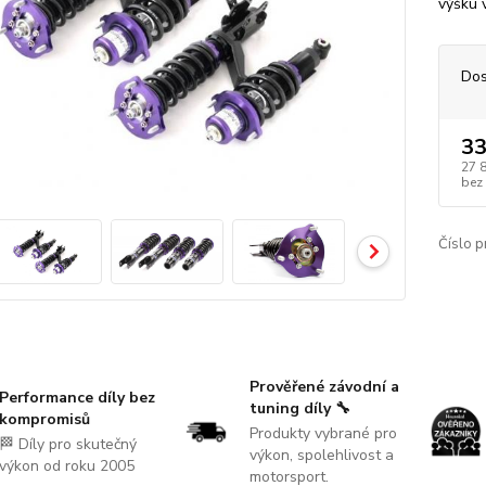
výšku 
Dos
33
27 
bez
Číslo p
Prověřené závodní a
Performance díly bez
tuning díly 🔧
kompromisů
Produkty vybrané pro
🏁 Díly pro skutečný
výkon, spolehlivost a
výkon od roku 2005
motorsport.