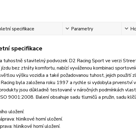
etní specifikace
Parametry
Ho
tní specifikace
 tuhostně stavitelný podvozek D2 Racing Sport ve verzi Street 
 jízdu bez ztráty komfortu, nabízí vyváženou kombinaci sportovn
světlou výšku vozidla a také požadovanou tuhost, jejich použití 
Racing byla založena roku 1997 a rychle si vydobyla prvenství
produkty jsou důkladně testované v náročných podmínkách vlas
SO 9001:2008. Balení obsahuje sadu tlumičů a pružin, sadu klíčů
ího uložení:
áprava: hliníkové horní uložení.
prava: hliníkové horní uložení.