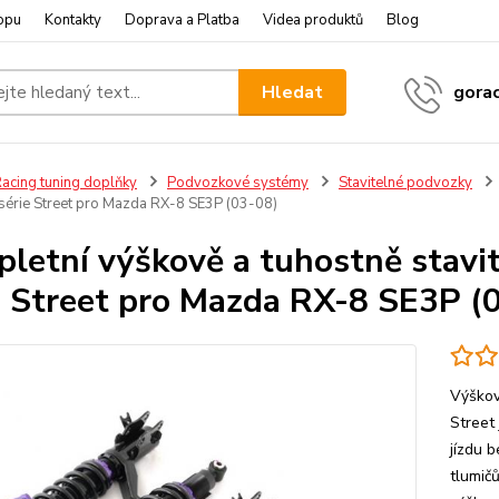
opu
Kontakty
Doprava a Platba
Videa produktů
Blog
Hledat
gora
acing tuning doplňky
Podvozkové systémy
Stavitelné podvozky
série Street pro Mazda RX-8 SE3P (03-08)
letní výškově a tuhostně stavi
e Street pro Mazda RX-8 SE3P (
Výškov
Street
jízdu 
tlumič