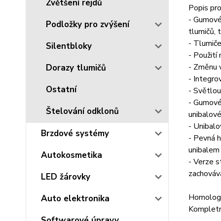
Zvětšení rejdů
Popis pro
- Gumové
Podložky pro zvýšení
tlumičů, 
- Tlumiče
Silentbloky
- Použití
- Změnu v
Dorazy tlumičů
- Integro
Ostatní
- Světlou
- Gumové 
Štelování odklonů
unibalové
- Unibalo
Brzdové systémy
- Pevná h
unibalem 
Autokosmetika
- Verze s
zachovává
LED žárovky
Homologa
Auto elektronika
Kompletn
Softwarové úpravy