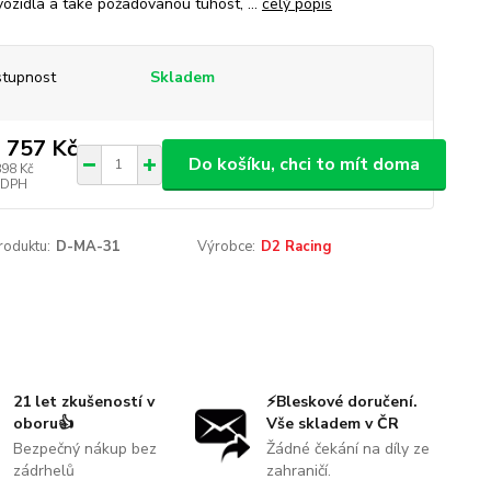
vozidla a také požadovanou tuhost, ...
celý popis
tupnost
Skladem
 757 Kč
Do košíku, chci to mít doma
898 Kč
 DPH
roduktu:
D-MA-31
Výrobce:
D2 Racing
21 let zkušeností v
⚡Bleskové doručení.
oboru👍
Vše skladem v ČR
Bezpečný nákup bez
Žádné čekání na díly ze
zádrhelů
zahraničí.