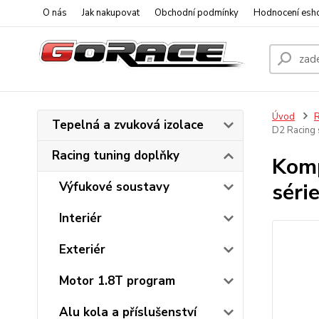
O nás
Jak nakupovat
Obchodní podmínky
Hodnocení esh
Úvod
R
Tepelná a zvuková izolace
D2 Racing 
Racing tuning doplňky
Komp
séri
Výfukové soustavy
Interiér
Exteriér
Motor 1.8T program
Alu kola a příslušenství