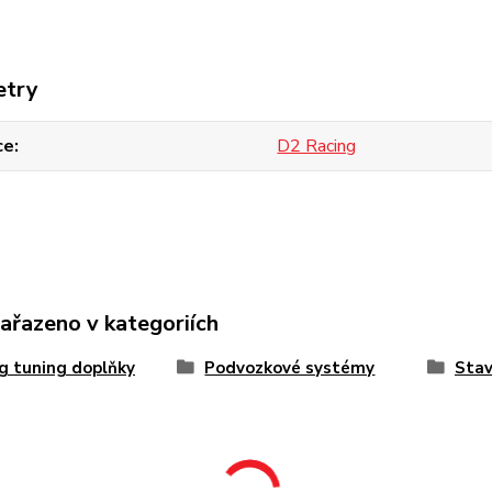
etry
ce
D2 Racing
zařazeno v kategoriích
g tuning doplňky
Podvozkové systémy
Stav