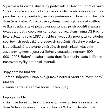
Výškově a tuhostně stavitelný podvozek D2 Racing Sport ve verzi
Street je určen pro vozidla na denní ježdění a občasnou sportovní
jízdu bez ztráty komfortu, nabízí vyváženou kombinaci sportovních
tlumičů a pružin. Podvozkové systémy umožnují nastavit světlou
výšku vozidla a také požadovanou tuhost, jejich použití zlepšuje
ovladatelnost a celkovou kontrolu nad vozidlem. Firma D2 Racing
byla založena roku 1997 a rychle si vydobyla prvenství ve výrobě
sportovních podvozků a brzdových systémů. Všechny produkty
jsou důkladně testované v náročných podmínkách vlastním
závodním týmem a jsou vyráběné v souladu s normami ISO
9001:2008. Balení obsahuje sadu tlumičů a pružin, sadu klíčů pro
nastavení výšky a tuhosti, manuál.
Typy horního uložení:
- přední náprava: unibalové gumové horní uložení / gumové horní
uložení.
- zadní náprava: sériové horní uložení (OE).
Popis produktu:
- Gumové horní uložení případně gumové uložení s unibalem u
tlumičů typu Mcpherson zachovávají 60% komfortu původních