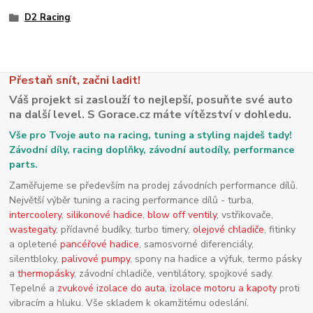
D2 Racing
Přestaň snít, začni ladit!
Váš projekt si zaslouží to nejlepší, posuňte své auto
na další level. S Gorace.cz máte vítězství v dohledu.
Vše pro Tvoje auto na racing, tuning a styling najdeš tady!
Závodní díly, racing doplňky, závodní autodíly, performance
parts.
Zaměřujeme se především na prodej závodních performance dílů.
Největší výběr tuning a racing performance dílů - turba,
intercoolery
,
silikonové hadice
,
blow off ventily
, vstřikovače,
wastegaty
, přídavné budíky, turbo timery,
olejové chladiče
, fitinky
a opletené
pancéřové hadice
, samosvorné diferenciály,
silentbloky,
palivové pumpy
, spony na hadice a výfuk, termo pásky
a
thermopásky
, závodní chladiče, ventilátory, spojkové sady.
Tepelné a
zvukové izolace do auta
,
izolace motoru a kapoty
proti
vibracím a hluku. Vše skladem k okamžitému odeslání.