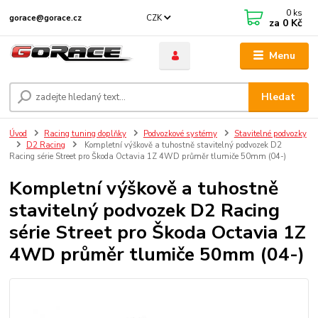
0
ks
CZK
gorace@gorace.cz
za
0 Kč
Menu
Hledat
Úvod
Racing tuning doplňky
Podvozkové systémy
Stavitelné podvozky
D2 Racing
Kompletní výškově a tuhostně stavitelný podvozek D2
Racing série Street pro Škoda Octavia 1Z 4WD průměr tlumiče 50mm (04-)
Kompletní výškově a tuhostně
stavitelný podvozek D2 Racing
série Street pro Škoda Octavia 1Z
4WD průměr tlumiče 50mm (04-)