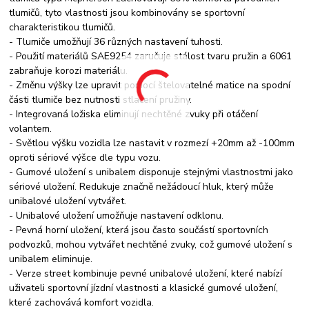
tlumičů, tyto vlastnosti jsou kombinovány se sportovní
charakteristikou tlumičů.
- Tlumiče umožňují 36 různých nastavení tuhosti.
- Použití materiálů SAE9254 zaručuje stálost tvaru pružin a 6061
zabraňuje korozi materiálu.
- Změnu výšky lze upravit pomocí štelovatelné matice na spodní
části tlumiče bez nutnosti stlačení pružiny.
- Integrovaná ložiska eliminují nechtěné zvuky při otáčení
volantem.
- Světlou výšku vozidla lze nastavit v rozmezí +20mm až -100mm
oproti sériové výšce dle typu vozu.
- Gumové uložení s unibalem disponuje stejnými vlastnostmi jako
sériové uložení. Redukuje značně nežádoucí hluk, který může
unibalové uložení vytvářet.
- Unibalové uložení umožňuje nastavení odklonu.
- Pevná horní uložení, která jsou často součástí sportovních
podvozků, mohou vytvářet nechtěné zvuky, což gumové uložení s
unibalem eliminuje.
- Verze street kombinuje pevné unibalové uložení, které nabízí
uživateli sportovní jízdní vlastnosti a klasické gumové uložení,
které zachovává komfort vozidla.