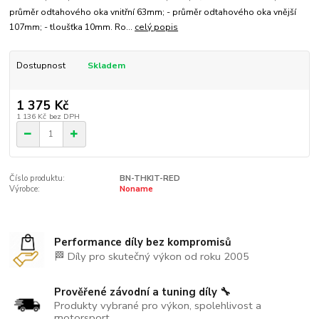
průměr odtahového oka vnitřní 63mm; - průměr odtahového oka vnější
107mm; - tloušťka 10mm. Ro...
celý popis
Dostupnost
Skladem
1 375 Kč
1 136 Kč
bez DPH
Číslo produktu:
BN-THKIT-RED
Výrobce:
Noname
Performance díly bez kompromisů
🏁 Díly pro skutečný výkon od roku 2005
Prověřené závodní a tuning díly 🔧
Produkty vybrané pro výkon, spolehlivost a
motorsport.