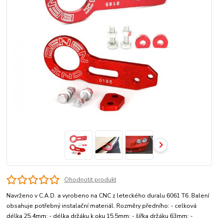
Ohodnotit produkt
Navrženo v C.A.D. a vyrobeno na CNC z leteckého duralu 6061 T6. Balení
obsahuje potřebný instalační materiál. Rozměry předního: - celková
délka 25,4mm; - délka držáku k oku 15,5mm; - šířka držáku 63mm; -