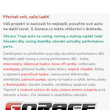
Přestaň snít, začni ladit!
Váš projekt si zaslouží to nejlepší, posuňte své auto
na další level. S Gorace.cz máte vítězství v dohledu.
Vše pro Tvoje auto na racing, tuning a styling najdeš tady!
Závodní díly, racing doplňky, závodní autodíly, performance
parts.
Zaměřujeme se především na prodej závodních performance dílů.
Největší výběr tuning a racing performance dílů - turba,
intercoolery
,
silikonové hadice
,
blow off ventily
, vstřikovače,
wastegaty
, přídavné budíky, turbo timery,
olejové chladiče
, fitinky
a opletené
pancéřové hadice
, samosvorné diferenciály,
silentbloky,
palivové pumpy
, spony na hadice a výfuk, termo pásky
a
thermopásky
, závodní chladiče, ventilátory, spojkové sady.
Tepelné a
zvukové izolace do auta
,
izolace motoru a kapoty
proti
vibracím a hluku. Vše skladem k okamžitému odeslání.