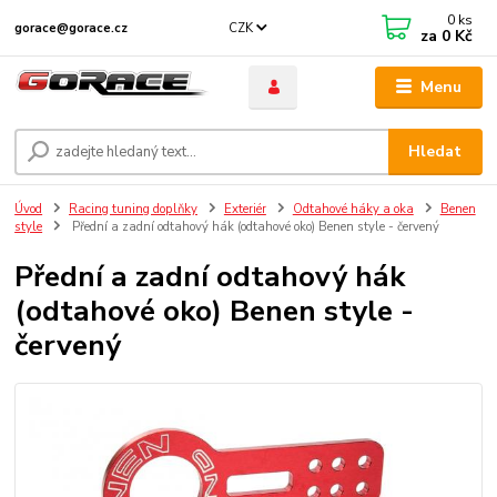
0
ks
CZK
gorace@gorace.cz
za
0 Kč
Menu
Hledat
Úvod
Racing tuning doplňky
Exteriér
Odtahové háky a oka
Benen
style
Přední a zadní odtahový hák (odtahové oko) Benen style - červený
Přední a zadní odtahový hák
(odtahové oko) Benen style -
červený