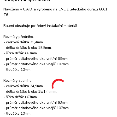
Navrženo v C.A.D. a vyrobeno na CNC z leteckého duralu 6061
T6.
Balení obsahuje potřebný instalační materiál.
Rozměry předního:
- celková délka 25,4mm;
- délka držáku k oku 15,5mm;
- šířka držáku 63mm;
- průměr odtahového oka vnitřní 63mm;
- průměr odtahového oka vnější 107mm;
- tloušťka 10mm.
Rozměry zadního:
- celková délka 24,9mm;
- délka držáku k oku 15/17,5mm;
- šířka držáku 63mm;
- průměr odtahového oka vnitřní 63mm;
- průměr odtahového oka vnější 107mm;
- tloušťka 10mm.