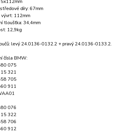
č: 5x112mm
 středové díry: 67mm
ý vývrt: 112mm
ní tloušťka: 34,4mm
st: 12,9kg
toučů: levý 24.0136-0132.2 + pravý 24.0136-0133.2.
ní čísla BMW:
880 075
915 321
858 705
860 911
WAA01
880 076
915 322
858 706
860 912