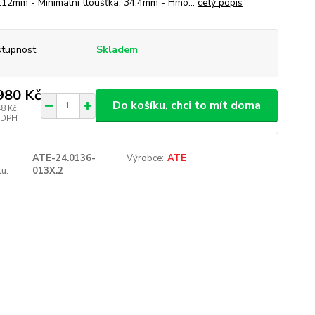
 112mm - Minimální tloušťka: 34,4mm - Hmo...
celý popis
tupnost
Skladem
980 Kč
Do košíku, chci to mít doma
48 Kč
 DPH
ATE-24.0136-
Výrobce:
ATE
u:
013X.2