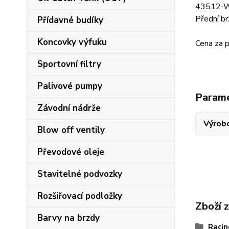
43512-
Přední 
Přídavné budíky
Koncovky výfuku
Cena za p
Sportovní filtry
Palivové pumpy
Param
Závodní nádrže
Výrob
Blow off ventily
Převodové oleje
Stavitelné podvozky
Rozšiřovací podložky
Zboží 
Barvy na brzdy
Racin