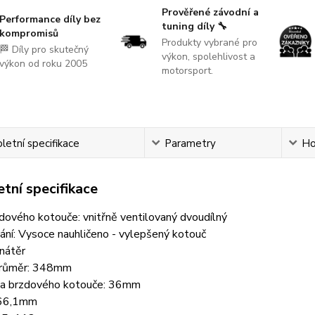
Prověřené závodní a
Performance díly bez
tuning díly 🔧
kompromisů
Produkty vybrané pro
🏁 Díly pro skutečný
výkon, spolehlivost a
výkon od roku 2005
motorsport.
etní specifikace
Parametry
Ho
tní specifikace
dového kotouče: vnitřně ventilovaný dvoudílný
ání: Vysoce nauhličeno - vylepšený kotouč
 nátěr
 průměr: 348mm
ka brzdového kotouče: 36mm
 66,1mm