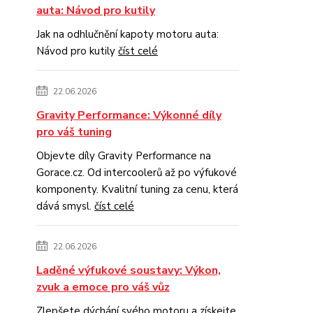
auta: Návod pro kutily
Jak na odhlučnění kapoty motoru auta:
Návod pro kutily
číst celé
22.06.2026
Gravity Performance: Výkonné díly
pro váš tuning
Objevte díly Gravity Performance na
Gorace.cz. Od intercoolerů až po výfukové
komponenty. Kvalitní tuning za cenu, která
dává smysl.
číst celé
22.06.2026
Laděné výfukové soustavy: Výkon,
zvuk a emoce pro váš vůz
Zlepšete dýchání svého motoru a získejte