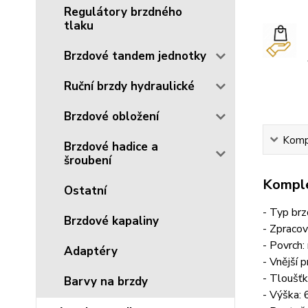
Regulátory brzdného
tlaku
Brzdové tandem jednotky
Ruční brzdy hydraulické
Brzdové obložení
Kompl
Brzdové hadice a
šroubení
Komple
Ostatní
- Typ brz
Brzdové kapaliny
- Zpracov
- Povrch:
Adaptéry
- Vnější
- Tloušť
Barvy na brzdy
- Výška: