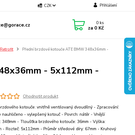
Přihlášení
CZK
0
ks
ce@gorace.cz
za
0 Kč
etrofit
Přední brzdové kotouče ATE BMW 348x36mm -
348x36mm - 5x112mm -
Ohodnotit produkt
brzdového kotouče: vnitřně ventilovaný dvoudílný - Zpracování:
 nauhličeno - vylepšený kotouč - Povrch: nátěr - Vnější
: 348mm - Tloušťka brzdového kotouče: 36mm - Výška:
 - Rozteč: 5x112mm - Průměr středové díry: 67mm - Kruhový