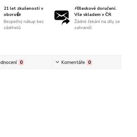
21 let zkušeností v
⚡Bleskové doručení.
oboru👍
Vše skladem v ČR
Bezpečný nákup bez
Žádné čekání na díly ze
zádrhelů
zahraničí.
dnocení
0
Komentáře
0