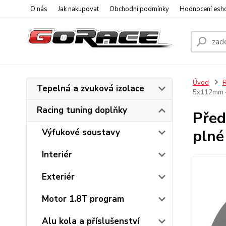
O nás
Jak nakupovat
Obchodní podmínky
Hodnocení esh
Úvod
R
Tepelná a zvuková izolace
5x112mm -
Racing tuning doplňky
Pře
plné
Výfukové soustavy
Interiér
Exteriér
Motor 1.8T program
Alu kola a příslušenství