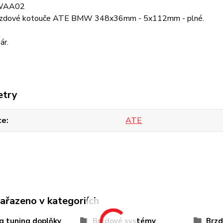
WAA02
brzdové kotouče ATE BMW 348x36mm - 5x112mm - plné.
ár.
etry
ce
ATE
zařazeno v kategoriích
g tuning doplňky
Brzdové systémy
Brzd