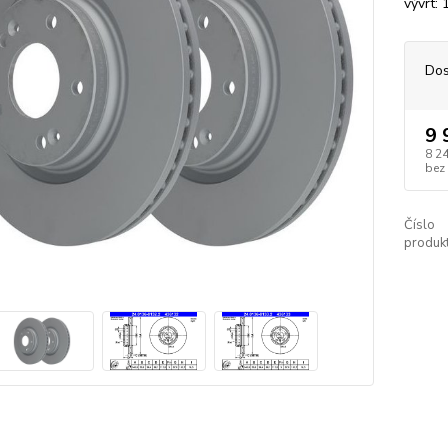
vývrt:
Dos
9 
8 2
bez
Číslo
produkt