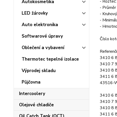
- Rozte
Autokosmetika
- Průměr
LED žárovky
- Kruhov
- Minimál
Auto elektronika
- Hmotno
Softwarové úpravy
Číslo ko
Oblečení a vybavení
Referenč
3410 6 
Thermotec tepelné izolace
3410 7 
3410 8 
Výprodej skladu
3411 6 
Půjčovna
43516-
Intercoolery
3410 6 
3410 7 
Olejové chladiče
3410 8 
3411 6 
Oil Catch Tank (OCT)