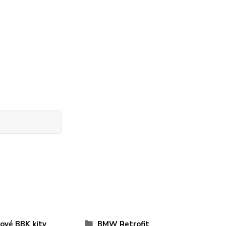
ové BBK kity
BMW Retrofit