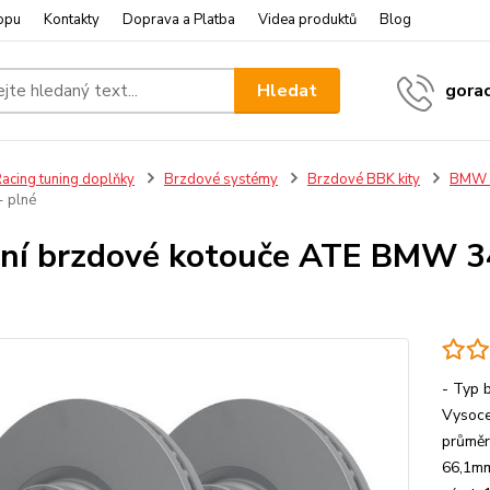
opu
Kontakty
Doprava a Platba
Videa produktů
Blog
Hledat
gora
acing tuning doplňky
Brzdové systémy
Brzdové BBK kity
BMW R
 plné
dní brzdové kotouče ATE BMW 
- Typ 
Vysoce
průměr
66,1mm