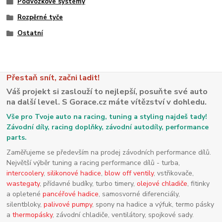
Podvozkové systémy
Rozpěrné tyče
Ostatní
Přestaň snít, začni ladit!
Váš projekt si zaslouží to nejlepší, posuňte své auto
na další level. S Gorace.cz máte vítězství v dohledu.
Vše pro Tvoje auto na racing, tuning a styling najdeš tady!
Závodní díly, racing doplňky, závodní autodíly, performance
parts.
Zaměřujeme se především na prodej závodních performance dílů.
Největší výběr tuning a racing performance dílů - turba,
intercoolery
,
silikonové hadice
,
blow off ventily
, vstřikovače,
wastegaty
, přídavné budíky, turbo timery,
olejové chladiče
, fitinky
a opletené
pancéřové hadice
, samosvorné diferenciály,
silentbloky,
palivové pumpy
, spony na hadice a výfuk, termo pásky
a
thermopásky
, závodní chladiče, ventilátory, spojkové sady.