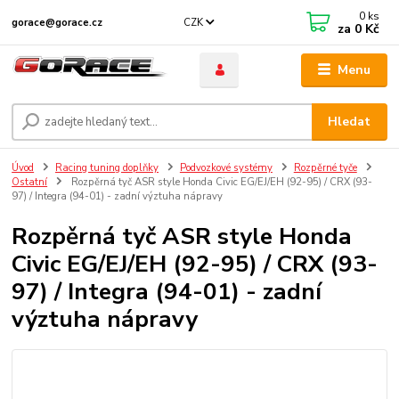
0
ks
CZK
gorace@gorace.cz
za
0 Kč
Menu
Hledat
Úvod
Racing tuning doplňky
Podvozkové systémy
Rozpěrné tyče
Ostatní
Rozpěrná tyč ASR style Honda Civic EG/EJ/EH (92-95) / CRX (93-
97) / Integra (94-01) - zadní výztuha nápravy
Rozpěrná tyč ASR style Honda
Civic EG/EJ/EH (92-95) / CRX (93-
97) / Integra (94-01) - zadní
výztuha nápravy