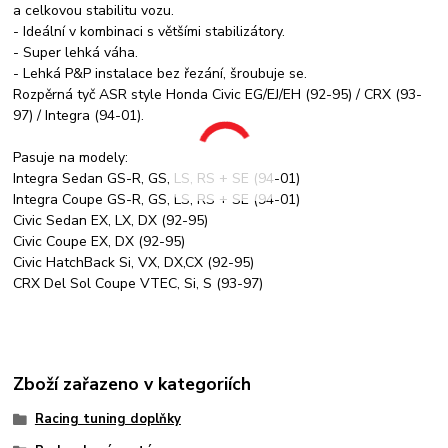
a celkovou stabilitu vozu.
- Ideální v kombinaci s většími stabilizátory.
- Super lehká váha.
- Lehká P&P instalace bez řezání, šroubuje se.
Rozpěrná tyč ASR style Honda Civic EG/EJ/EH (92-95) / CRX (93-
97) / Integra (94-01).
Pasuje na modely:
Integra Sedan GS-R, GS, LS, RS + SE (94-01)
Integra Coupe GS-R, GS, LS, RS + SE (94-01)
Civic Sedan EX, LX, DX (92-95)
Civic Coupe EX, DX (92-95)
Civic HatchBack Si, VX, DX,CX (92-95)
CRX Del Sol Coupe VTEC, Si, S (93-97)
Zboží zařazeno v kategoriích
Racing tuning doplňky