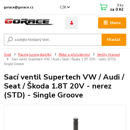
0
ks
CZK
gorace@gorace.cz
za
0 Kč
Menu
Hledat
Úvod
Racing tuning doplňky
Motor a příslušenství
Ventily hlavové
Sací ventil Supertech VW / Audi / Seat / Škoda 1.8T 20V - nerez (STD) -
Single Groove
Sací ventil Supertech VW / Audi /
Seat / Škoda 1.8T 20V - nerez
(STD) - Single Groove