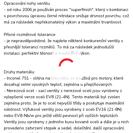
Opracování nohy ventilu
- od roku 2006 je používán proces "superfinish", který v kombinaci
s povrchovou úpravou černé nitridace snižuje drsnost povrchu, což
má za následek nepřekonatelný výkon a maximální trvanlivost.
Přísné rozměrové tolerance
- je nepravděpodobné, že najdete některé konkurenční ventily s
přesnější tolerancí rozměrů. To má za následek jednodušší
instalaci, perfektní těsnost a maximální výkon.
Druhy materiálu:
- Inconel 751 - slitina na bázi niklu se používá pro motory, které
dosahují velmi vysokých teplot, zejména u přeplňovaných.
- Nerezová ocel - sací ventily z nerezové oceli jsou vyrobeny z
vylepšené verze oceli EV8 (21-4N). Tento materiál byl zvolen
zejména proto, že je to ocel nejvyšší třídy a poskytuje maximální
odolnost. Výfukové ventily jsou vyrobeny z oceli EV16 (21-8N)
nebo EV8-Nb/w pro ještě větší pevnost při vyšších teplotách.
Ventily jsou vyrobeny z jednoho kusu kované oceli a dále je u nich
provedeno zatvrzení stopek a sedel, doleštění, další opracování,