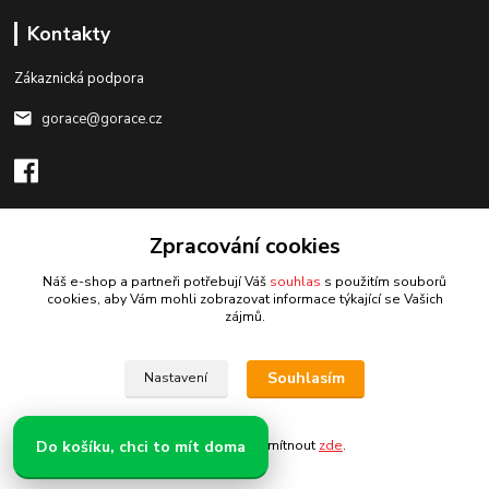
Kontakty
Zákaznická podpora
gorace@gorace.cz
Zpracování cookies
Upravit sběr cookies.
Náš e-shop a partneři potřebují Váš
souhlas
s použitím souborů
cookies, aby Vám mohli zobrazovat informace týkající se Vašich
zájmů.
Vytvořeno na
Eshop-rychle.cz
Souhlasím
Nastavení
Do košíku, chci to mít doma
Souhlas můžete odmítnout
zde
.