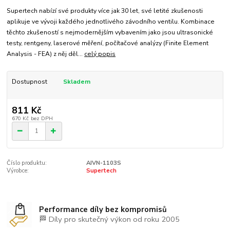
Supertech nabízí své produkty více jak 30 let, své letité zkušenosti
aplikuje ve vývoji každého jednotlivého závodního ventilu. Kombinace
těchto zkušeností s nejmodernějším vybavením jako jsou ultrasonické
testy, rentgeny, laserové měření, počítačové analýzy (Finite Element
Analysis - FEA) z něj děl...
celý popis
Dostupnost
Skladem
811 Kč
670 Kč
bez DPH
Číslo produktu:
AIVN-1103S
Výrobce:
Supertech
Performance díly bez kompromisů
🏁 Díly pro skutečný výkon od roku 2005