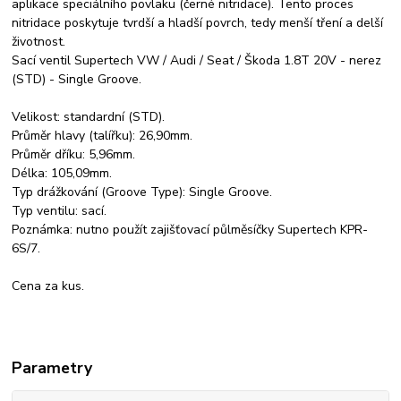
aplikace speciálního povlaku (černé nitridace). Tento proces
nitridace poskytuje tvrdší a hladší povrch, tedy menší tření a delší
životnost.
Sací ventil Supertech VW / Audi / Seat / Škoda 1.8T 20V - nerez
(STD) - Single Groove.
Velikost: standardní (STD).
Průměr hlavy (talířku): 26,90mm.
Průměr dříku: 5,96mm.
Délka: 105,09mm.
Typ drážkování (Groove Type): Single Groove.
Typ ventilu: sací.
Poznámka: nutno použít zajišťovací půlměsíčky Supertech KPR-
6S/7.
Cena za kus.
Parametry