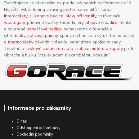
Zaměřujeme se především na prodej závodních performance dílů.
Největší výběr tuning a racing performance dílů - turba,
intercoolery
,
silikonové hadice
,
blow off ventily
, vstřikovače,
wastegaty
, přídavné budíky, turbo timery,
olejové chladiče
, fitinky
a opletené
pancéřové hadice
, samosvorné diferenciály,
silentbloky,
palivové pumpy
, spony na hadice a výfuk, termo pásky
a
thermopásky
, závodní chladiče, ventilátory, spojkové sady.
Tepelné a
zvukové izolace do auta
,
izolace motoru a kapoty
proti
vibracím a hluku. Vše skladem k okamžitému odeslání.
Informace pro zákazníky
O nás
Odstoupení od smlouvy
Obchodní podmínky