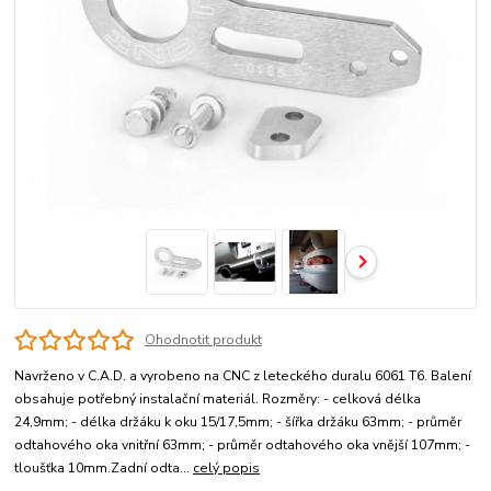
Ohodnotit produkt
Navrženo v C.A.D. a vyrobeno na CNC z leteckého duralu 6061 T6. Balení
obsahuje potřebný instalační materiál. Rozměry: - celková délka
24,9mm; - délka držáku k oku 15/17,5mm; - šířka držáku 63mm; - průměr
odtahového oka vnitřní 63mm; - průměr odtahového oka vnější 107mm; -
tloušťka 10mm.Zadní odta...
celý popis