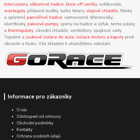
intercoolery
,
silikonové hadice
,
blow off ventily
, vstřikovače,
wastegaty
, přídavné budíky, turbo timery,
olejové chladiče
, fitinky
a opletené
pancéřové hadice
, samosvorné diferenciály,
silentbloky,
palivové pumpy
, spony na hadice a výfuk, termo pásky
a
thermopásky
, závodní chladiče, ventilátory, spojkové sady.
Tepelné a
zvukové izolace do auta
,
izolace motoru a kapoty
proti
vibracím a hluku. Vše skladem k okamžitému odeslání.
Informace pro zákazníky
O nás
Odstoupení od smlouvy
Obchodní podmínky
Kontakty
Ochrana osobních údajů