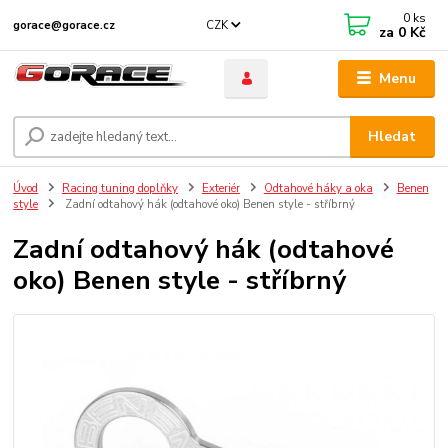
0
ks
CZK
gorace@gorace.cz
za
0 Kč
Menu
Hledat
Úvod
Racing tuning doplňky
Exteriér
Odtahové háky a oka
Benen
style
Zadní odtahový hák (odtahové oko) Benen style - stříbrný
Zadní odtahový hák (odtahové
oko) Benen style - stříbrný