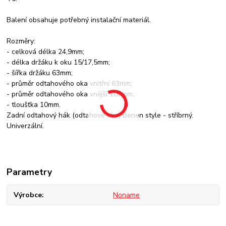
Balení obsahuje potřebný instalační materiál.
Rozměry:
- celková délka 24,9mm;
- délka držáku k oku 15/17,5mm;
- šířka držáku 63mm;
- průměr odtahového oka vnitřní 63mm;
- průměr odtahového oka vnější 107mm;
- tloušťka 10mm.
Zadní odtahový hák (odtahové oko) Benen style - stříbrný.
Univerzální.
Parametry
Výrobce
Noname