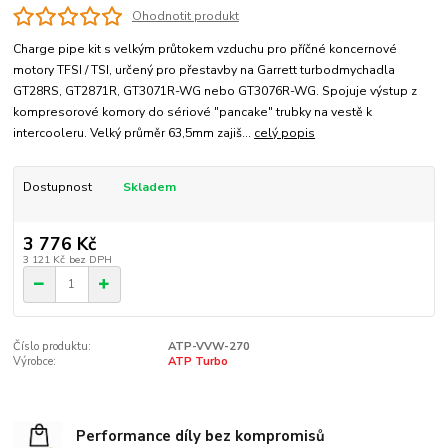
Ohodnotit produkt
Charge pipe kit s velkým průtokem vzduchu pro příčné koncernové
motory TFSI / TSI, určený pro přestavby na Garrett turbodmychadla
GT28RS, GT2871R, GT3071R-WG nebo GT3076R-WG. Spojuje výstup z
kompresorové komory do sériové "pancake" trubky na vestě k
intercooleru. Velký průměr 63,5mm zajiš...
celý popis
Dostupnost
Skladem
3 776 Kč
3 121 Kč
bez DPH
Číslo produktu:
ATP-VVW-270
Výrobce:
ATP Turbo
Performance díly bez kompromisů