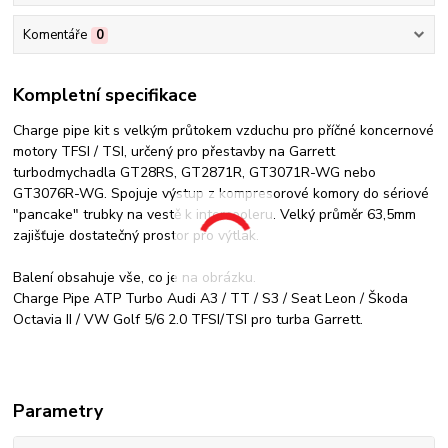
Komentáře
0
Kompletní specifikace
Charge pipe kit s velkým průtokem vzduchu pro příčné koncernové
motory TFSI / TSI, určený pro přestavby na Garrett
turbodmychadla GT28RS, GT2871R, GT3071R-WG nebo
GT3076R-WG. Spojuje výstup z kompresorové komory do sériové
"pancake" trubky na vestě k intercooleru. Velký průměr 63,5mm
zajišťuje dostatečný prostor pro výtlak.
Balení obsahuje vše, co je na obrázku.
Charge Pipe ATP Turbo Audi A3 / TT / S3 / Seat Leon / Škoda
Octavia II / VW Golf 5/6 2.0 TFSI/TSI pro turba Garrett.
Parametry