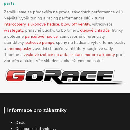
parts.
Zaměřujeme se především na prodej závodních performance dílů.
Největší výběr tuning a racing performance dílů - turba,
intercoolery
,
silikonové hadice
,
blow off ventily
, vstřikovače,
wastegaty
, přídavné budíky, turbo timery,
olejové chladiče
, fitinky
a opletené
pancéřové hadice
, samosvorné diferenciály,
silentbloky,
palivové pumpy
, spony na hadice a výfuk, termo pásky
a
thermopásky
, závodní chladiče, ventilátory, spojkové sady.
Tepelné a
zvukové izolace do auta
,
izolace motoru a kapoty
proti
vibracím a hluku. Vše skladem k okamžitému odeslání.
Informace pro zákazníky
O nás
Odstoupení od smlouvy