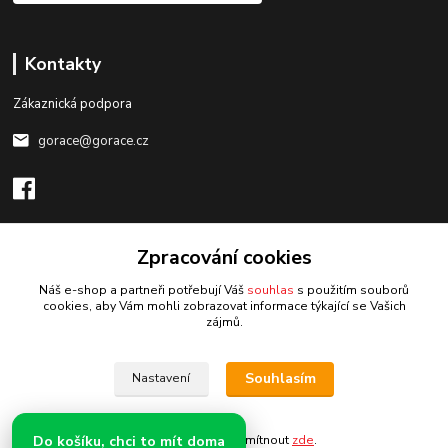
Kontakty
Zákaznická podpora
gorace@gorace.cz
Zpracování cookies
Upravit sběr cookies.
Náš e-shop a partneři potřebují Váš
souhlas
s použitím souborů
cookies, aby Vám mohli zobrazovat informace týkající se Vašich
zájmů.
Vytvořeno na
Eshop-rychle.cz
Souhlasím
Nastavení
Do košíku, chci to mít doma
Souhlas můžete odmítnout
zde
.