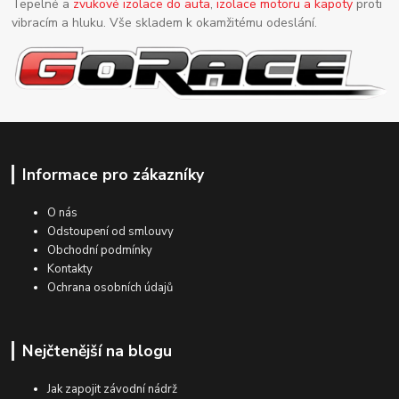
Tepelné a
zvukové izolace do auta
,
izolace motoru a kapoty
proti
vibracím a hluku. Vše skladem k okamžitému odeslání.
Informace pro zákazníky
O nás
Odstoupení od smlouvy
Obchodní podmínky
Kontakty
Ochrana osobních údajů
Nejčtenější na blogu
Jak zapojit závodní nádrž