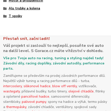
Motor a příslušenství
Alu trubky a kolena
T spojky
Přestaň snít, začni ladit!
Váš projekt si zaslouží to nejlepší, posuňte své auto
na další level. S Gorace.cz máte vítězství v dohledu.
Vše pro Tvoje auto na racing, tuning a styling najdeš tady!
Závodní díly, racing doplňky, závodní autodíly, performance
parts.
Zaměřujeme se především na prodej závodních performance dílů.
Největší výběr tuning a racing performance dílů - turba,
intercoolery
,
silikonové hadice
,
blow off ventily
, vstřikovače,
wastegaty
, přídavné budíky, turbo timery,
olejové chladiče
, fitinky
a opletené
pancéřové hadice
, samosvorné diferenciály,
silentbloky,
palivové pumpy
, spony na hadice a výfuk, termo pásky
a
thermopásky
, závodní chladiče, ventilátory, spojkové sady.