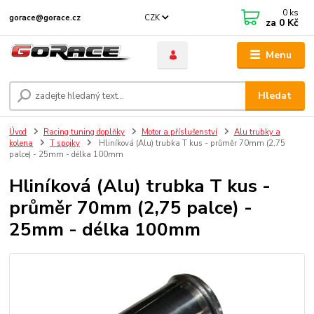
0
ks
CZK
gorace@gorace.cz
za
0 Kč
Menu
Hledat
Úvod
Racing tuning doplňky
Motor a příslušenství
Alu trubky a
kolena
T spojky
Hliníková (Alu) trubka T kus - průměr 70mm (2,75
palce) - 25mm - délka 100mm
Hliníková (Alu) trubka T kus -
průměr 70mm (2,75 palce) -
25mm - délka 100mm