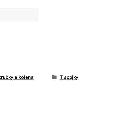
trubky a kolena
T spojky