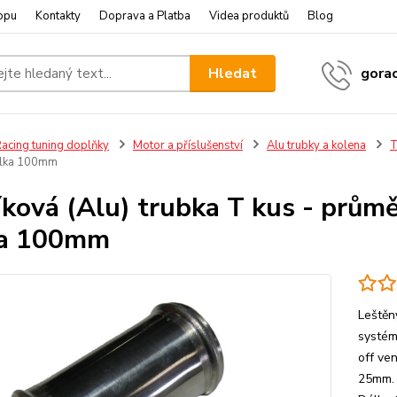
opu
Kontakty
Doprava a Platba
Videa produktů
Blog
Hledat
gora
acing tuning doplňky
Motor a příslušenství
Alu trubky a kolena
T
lka 100mm
íková (Alu) trubka T kus - prům
ka 100mm
Leštěn
systém
off ve
25mm. 