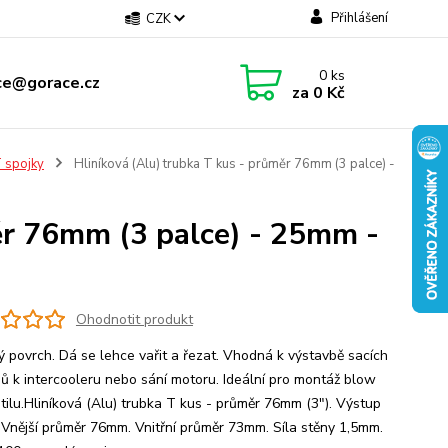
Přihlášení
CZK
0
ks
ce@gorace.cz
za
0 Kč
 spojky
Hliníková (Alu) trubka T kus - průměr 76mm (3 palce) -
ěr 76mm (3 palce) - 25mm -
Ohodnotit produkt
ý povrch. Dá se lehce vařit a řezat. Vhodná k výstavbě sacích
ů k intercooleru nebo sání motoru. Ideální pro montáž blow
ntilu.Hliníková (Alu) trubka T kus - průměr 76mm (3"). Výstup
Vnější průměr 76mm. Vnitřní průměr 73mm. Síla stěny 1,5mm.