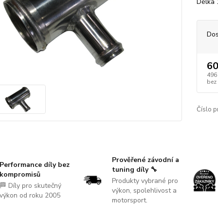
Délka
Dos
60
496
bez
Číslo p
Prověřené závodní a
Performance díly bez
tuning díly 🔧
kompromisů
Produkty vybrané pro
🏁 Díly pro skutečný
výkon, spolehlivost a
výkon od roku 2005
motorsport.