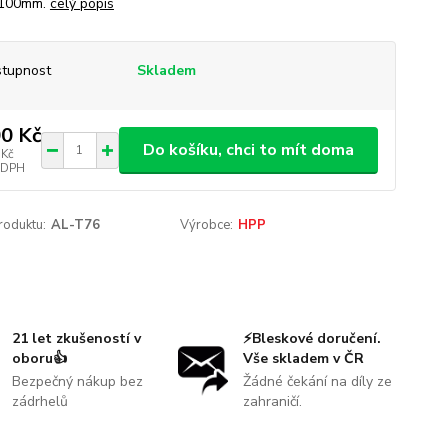
 100mm.
celý popis
tupnost
Skladem
0 Kč
Do košíku, chci to mít doma
 Kč
 DPH
roduktu:
AL-T76
Výrobce:
HPP
21 let zkušeností v
⚡Bleskové doručení.
oboru👍
Vše skladem v ČR
Bezpečný nákup bez
Žádné čekání na díly ze
zádrhelů
zahraničí.