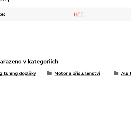
ce
HPP
zařazeno v kategoriích
g tuning doplňky
Motor a příslušenství
Alu 