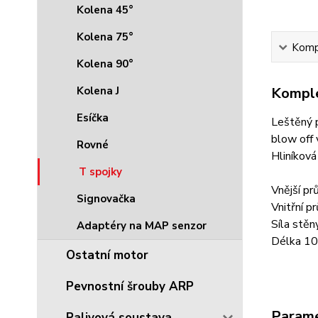
Kolena 45°
Kolena 75°
Kompl
Kolena 90°
Kolena J
Komple
Esíčka
Leštěný p
blow off 
Rovné
Hliníkov
T spojky
Vnější p
Signovačka
Vnitřní 
Síla stě
Adaptéry na MAP senzor
Délka 1
Ostatní motor
Pevnostní šrouby ARP
Param
Palivová soustava