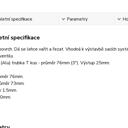
etní specifikace
Parametry
Ho
tní specifikace
ovrch. Dá se lehce vařit a řezat. Vhodná k výstavbě sacích syst
ventilu.
á (Alu) trubka T kus - průměr 76mm (3"). Výstup 25mm.
růměr 76mm.
průměr 73mm.
ny 1,5mm.
00mm.
etry