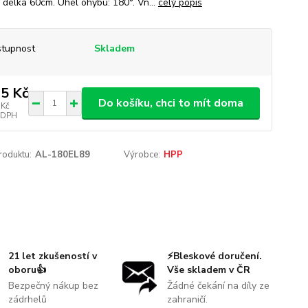
- délka 60cm. Úhel ohybu: 180°. Vn...
celý popis
tupnost
Skladem
5 Kč
Do košíku, chci to mít doma
 Kč
 DPH
roduktu:
AL-180EL89
Výrobce:
HPP
21 let zkušeností v
⚡Bleskové doručení.
oboru👍
Vše skladem v ČR
Bezpečný nákup bez
Žádné čekání na díly ze
zádrhelů
zahraničí.