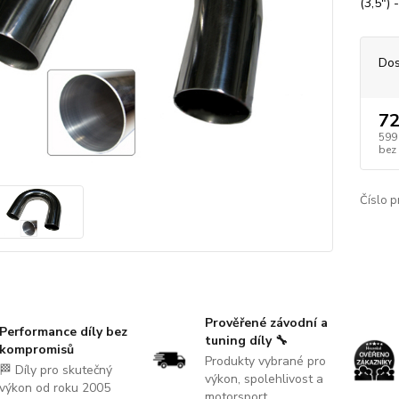
(3,5") 
Dos
72
599
bez
Číslo p
Prověřené závodní a
Performance díly bez
tuning díly 🔧
kompromisů
Produkty vybrané pro
🏁 Díly pro skutečný
výkon, spolehlivost a
výkon od roku 2005
motorsport.