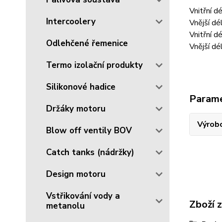
Vnitřní d
Intercoolery
Vnější dé
Vnitřní d
Odlehčené řemenice
Vnější dé
Termo izolační produkty
Silikonové hadice
Param
Držáky motoru
Výrob
Blow off ventily BOV
Catch tanks (nádržky)
Design motoru
Vstřikování vody a
Zboží 
metanolu