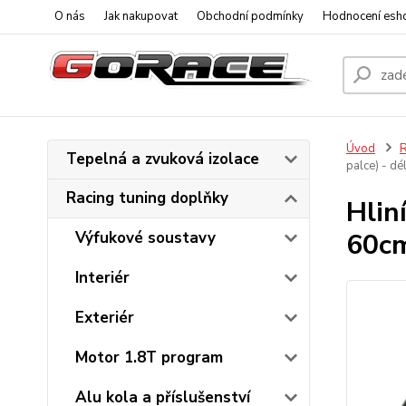
O nás
Jak nakupovat
Obchodní podmínky
Hodnocení esh
Úvod
R
Tepelná a zvuková izolace
palce) - d
Racing tuning doplňky
Hlin
60c
Výfukové soustavy
Interiér
Exteriér
Motor 1.8T program
Alu kola a příslušenství