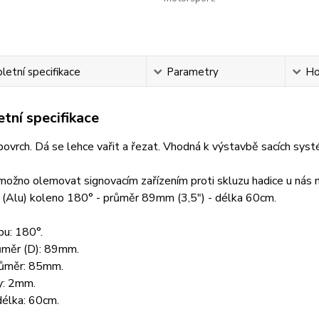
etní specifikace
Parametry
Ho
tní specifikace
ovrch. Dá se lehce vařit a řezat. Vhodná k výstavbě sacích syst
možno olemovat signovacím zařízením proti skluzu hadice u nás n
 (Alu) koleno 180° - průměr 89mm (3,5") - délka 60cm.
bu: 180°.
růměr (D): 89mm.
průměr: 85mm.
y: 2mm.
délka: 60cm.