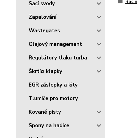
Racin
Sací svody
Zapalování
Wastegates
Olejový management
Regulátory tlaku turba
Škrtící klapky
EGR záslepky a kity
Tlumiče pro motory
Kované písty
Spony na hadice