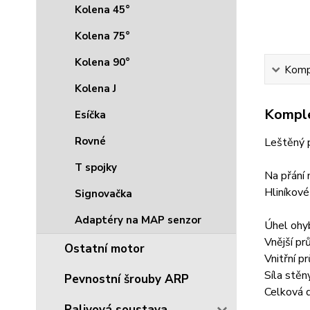
Kolena 45°
Kolena 75°
Kolena 90°
Kompl
Kolena J
Komple
Esíčka
Rovné
Leštěný p
T spojky
Na přání 
Hliníkové
Signovačka
Adaptéry na MAP senzor
Úhel ohy
Vnější p
Ostatní motor
Vnitřní 
Síla stěn
Pevnostní šrouby ARP
Celková 
Palivová soustava