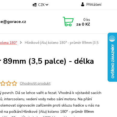
Přihlášení
CZK
0
ks
ce@gorace.cz
za
0 Kč
olena 180°
Hliníkové (Alu) koleno 180° - průměr 89mm (3,5
r 89mm (3,5 palce) - délka
Ohodnotit produkt
ý povrch. Dá se lehce vařit a řezat. Vhodná k výstavbě sacích
ů, intercooleru, vedení vody nebo sání motoru. Na přání
olemovat signovacím zařízením proti skluzu hadice u nás na
ně na počkání.Hliníkové (Alu) koleno 180° - průměr 89mm