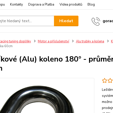
opu
Kontakty
Doprava a Platba
Videa produktů
Blog
Hledat
gora
acing tuning doplňky
Motor a příslušenství
Alu trubky a kolena
K
élka 60cm
íkové (Alu) koleno 180° - průmě
m
Leštěn
systém
možno 
prodej