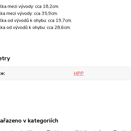
élka mezi vývody: cca 18,2cm.
lka mezi vývody: cca 35,9cm.
élka od vývodů k ohybu: cca 19,7cm.
lka od vývodů k ohybu: cca 28,6cm.
etry
ce
HPP
zařazeno v kategoriích